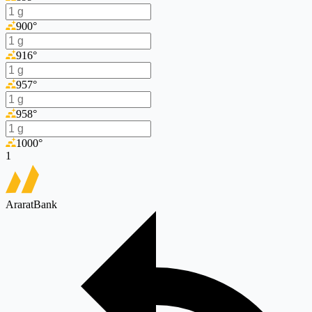
900
°
916
°
957
°
958
°
1000
°
1
AraratBank