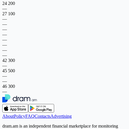
24 200
—
27 100
—
—
—
—
—
—
—
—
42 300
—
45 500
—
—
46 300
—
About
Policy
FAQ
Contacts
Advertising
dram.am is an independent financial marketplace for monitoring