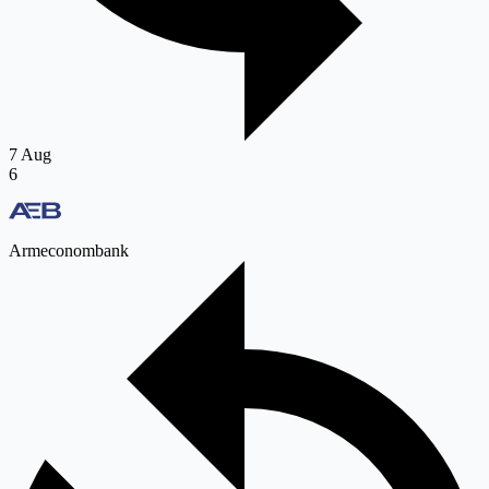
7 Aug
6
Armeconombank