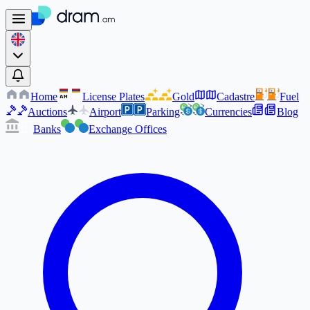
Home
License Plates
Gold
Cadastre
Fuel
AM
AM
Auctions
Airport
Parking
Currencies
Blog
Banks
Exchange Offices