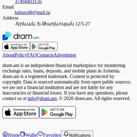
37494403156
Email
babser48@mail.ru
Address
-Երևան, Ե.Թադևոսյան 12/5-27
About
Policy
FAQ
Contacts
Advertising
dram.am is an independent financial marketplace for monitoring
exchange rates, loans, deposits, and mobile plans in Armenia.
dram.am is a registered trademark. Content is protected by
copyright. Data is sourced automatically from open public sources;
we are not a financial institution and are not liable for any
inaccuracies or financial losses. If you have any questions, please
contact us at
info@dram.am
.
© 2026 dram.am. All rights reserved.
Home
Wallet
Favorites
Notifications