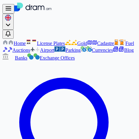
Home
License Plates
Gold
Cadastre
Fuel
AM
AM
Auctions
Airport
Parking
Currencies
Blog
Banks
Exchange Offices