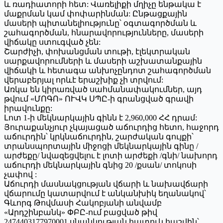
և ռադիատորի հետ: Վառելիքի մղիչը ենթակա է
մաքրման կամ փոփարինման: Ընթացքային
մասերի պիտանելիությունը՝ օգտագործման և
շահագործման, հնարավորությունները, մասերի
վիճակը ստուգված չեն:
Շարժիչի, փոխանցման տութի, էլեկտրական
սարքավորումների և մասերի աշխատանքային
վիճակի և հետագա անխոչընդոտ շահագործման
վերաբերյալ որևէ երաշխիք չի տրվում:
Առկա են կիրառված սահմանափակումներ, այդ
թվում «ՄՈԳՈ» ՈՒՎԿ ՍՊԸ-ի գրանցված գրավի
իրավունքը:
Լոտ 1-ի մեկնարկային գինն է 2,960,000 ՀՀ դրամ:
Յուրաքանչյուր չկայացած աճուրդից հետո, հաջորդ
աճուրդին՝ կրկնաճուրդին, շարժական գույքի՝
տրանսպորտային միջոցի մեկնարկային գինը /
արժեքը/ նվազեցվելու է լոտի արժեքի /գնի/ նախորդ
աճուրդի մեկնարկային գնից 20 /քսան/ տոկոսի
չափով :
Աճուրդի մասնակցության վճարի և նախավճարի
վճարումը կատարվում է անկանխիկ եղանակով՝
Գևորգ Թովմասի Հակոբյանի անվամբ
«Արդշինբանկ» ՓԲԸ-ում բացված թիվ
2474403177970001 սնանկության հատուկ հաշվին՝