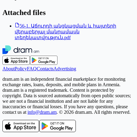
Attached files
56-1. Աճուրդի անցկացման և հայտերի
վերաբերյալ մանրամասն
տեղեկատվություն.pdf
About
Policy
FAQ
Contacts
Advertising
dram.am is an independent financial marketplace for monitoring
exchange rates, loans, deposits, and mobile plans in Armenia.
dram.am is a registered trademark. Content is protected by
copyright. Data is sourced automatically from open public sources;
we are not a financial institution and are not liable for any
inaccuracies or financial losses. If you have any questions, please
contact us at
info@dram.am
.
© 2026 dram.am. All rights reserved.