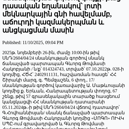
դասական եղանակով՝ լոտի
մեկնարկային գնի հավելմամբ,
աճուրդի կազմակերպման և
անցկացման մասին
Published
:
11/10/2025, 09:04 PM
2025թ. նոյեմբերի 26-ին, ժամը 10:00-ին թիվ
ՍնԴ/2604/04/24 սնանկության գործով սնանկ
ճանաչված պարտապան Գևորգ Թովմասի
Հակոբյանի / ն/ք՝ 014324743, տրված՝ 07.10.2022թ. 028-ի
կողմից, ՀԾՀ՝ 2402911131, հաշվառման հասցե՝ ՀՀ
Շիրակի մարզ, գ. Պեմզաշեն, 6 փող., 17/
սնանկության գործով կառավարիչ Ա. Մաթևոսյանի
կողմից ք. Երևան, Հանրապետության փողոց, 67
շենք, թիվ 57 գրասենյակային տարածք հասցեում
կանցկացվի ՀՀ սնանկության դատարանի
05.11.2024թ.-ի թիվ ՍնԴ/2604/04/24 վճռով /դատավոր՝
Գ.Հովհաննիսյան/ սնանկ ճանաչված պարտապան
Գևորգ Թովմասի Հակոբյանի կողմից «ՄՈԳՈ» ՈՒՎԿ
ՍՊԸ-ում գրավադրված և Գևորգ Թովմասի