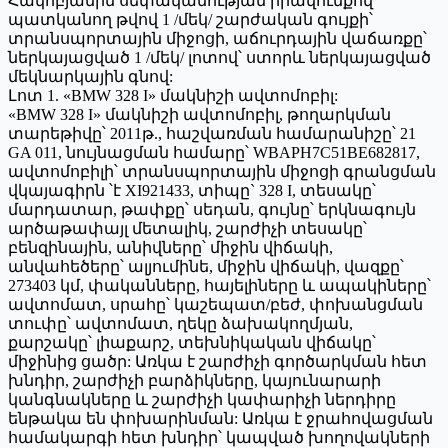
Հակոբյանին սեփականության իրավունքով
պատկանող թվով 1 /մեկ/ շարժական գույքի՝
տրանսպորտային միջոցի, աճուրդային վաճառքը՝
ներկայացված 1 /մեկ/ լոտով՝ ստորև ներկայացված
մեկնարկային գնով:
Լոտ 1. «BMW 328 I» մակնիշի ավտոմոբիլ:
«BMW 328 I» մակնիշի ավտոմոբիլ, թողարկման
տարեթիվը՝ 2011թ., հաշվառման համարանիշը՝ 21
GA 011, նույնացման համարը՝ WBAPH7C51BE682817,
ավտոմոբիլի՝ տրանսպորտային միջոցի գրանցման
վկայագիրն ՝է XI921433, տիպը` 328 I, տեսակը՝
մարդատար, թափքը՝ սեդան, գույնը՝ երկնագույն
արծաթափայլ մետալիկ, շարժիչի տեսակը՝
բենզինային, անիվները՝ միջին վիճակի,
անվահեծերը՝ ալյումինե, միջին վիճակի, վազքը՝
273403 կմ, փականները, հայելիները և ապակիները՝
ավտոմատ, սրահը՝ կաշեպատ/բեժ, փոխանցման
տուփը՝ ավտոմատ, ղեկը ձախակողմյան,
քարշակը՝ լիաքարշ, տեխնիկական վիճակը՝
միջինից ցածր: Առկա է շարժիչի գործարկման հետ
խնդիր, շարժիչի բարձիկները, կայունարարի
կանգնակները և շարժիչի կափարիչի ներդիրը
ենթակա են փոխարինման: Առկա է ջրահովացման
համակարգի հետ խնդիր՝ կապված խողովակների