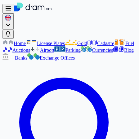
Home
License Plates
Gold
Cadastre
Fuel
AM
AM
Auctions
Airport
Parking
Currencies
Blog
Banks
Exchange Offices