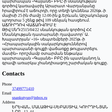
պարտապան «Գայանե» ԲԲԸ-ի սնանկության
գործով կառավարիչ Արարատ Վարդանյանը
հրավիրում է աճուրդի, որը տեղի կունենա 2026թ․-ի
մայիսի 25-ին ժամը 12։00-ին ք․Երևան, Արշակունյաց
պողոտա 5 շենք թիվ 109 սենյակ հասցեում․
ԱՃՈՒՐԴՈՎ ՎԱՃԱՌՎՈՒՄ Է
Թիվ ՍնԴ/2515/04/22 սնանկության գործով ՀՀ
Սնանկության դատարանի /դավատոր՝ Ա․
Խաչատրյան/ «16» սեպտեմբերի 2025թ.-ի
«Հրապարակային սակարկություններով
պարտապանի գույքի վաճառքը թույլատրելու
մասին» որոշմամբ օտարման ենթակա
պարտապան «Գայանե» ԲԲԸ-ին պատկանող և
գրավի առարկա չհանդիսացող շարժական գույքը․
Contacts
Phone
37499771410
Email
snankutyun@inbox.ru
Address
ԵՐԵՎԱՆ, ՄԱԼԱԹԻԱ-ՍԵԲԱՍՏԻԱ, ԿՈՒՐՂԻՆՅԱՆ
ՆՐԲ., 12, 44