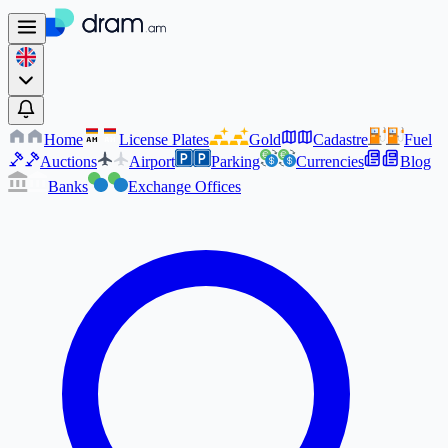
Home
License Plates
Gold
Cadastre
Fuel
AM
AM
Auctions
Airport
Parking
Currencies
Blog
Banks
Exchange Offices