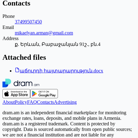
Contacts
Phone
37499507450
Email
mikaelyan.arman@gmail.com
Address
ք. Երևան, Բաբաջանյան 91շ., բն.4
Attached files
աճուրդի հայտարարություն.docx
About
Policy
FAQ
Contacts
Advertising
dram.am is an independent financial marketplace for monitoring
exchange rates, loans, deposits, and mobile plans in Armenia.
dram.am is a registered trademark. Content is protected by
copyright. Data is sourced automatically from open public sources;
we are not a financial institution and are not liable for any