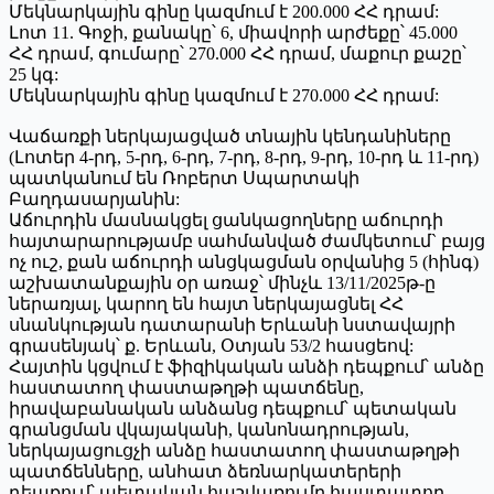
Մեկնարկային գինը կազմում է 200.000 ՀՀ դրամ:
Լոտ 11. Գոջի, քանակը՝ 6, միավորի արժեքը՝ 45.000
ՀՀ դրամ, գումարը՝ 270.000 ՀՀ դրամ, մաքուր քաշը՝
25 կգ:
Մեկնարկային գինը կազմում է 270.000 ՀՀ դրամ:
Վաճառքի ներկայացված տնային կենդանիները
(Լոտեր 4-րդ, 5-րդ, 6-րդ, 7-րդ, 8-րդ, 9-րդ, 10-րդ և 11-րդ)
պատկանում են Ռոբերտ Սպարտակի
Բաղդասարյանին:
Աճուրդին մասնակցել ցանկացողները աճուրդի
հայտարարությամբ սահմանված ժամկետում` բայց
ոչ ուշ, քան աճուրդի անցկացման օրվանից 5 (հինգ)
աշխատանքային օր առաջ՝ մինչև 13/11/2025թ-ը
ներառյալ, կարող են հայտ ներկայացնել ՀՀ
սնանկության դատարանի Երևանի նստավայրի
գրասենյակ՝ ք. Երևան, Օտյան 53/2 հասցեով:
Հայտին կցվում է ֆիզիկական անձի դեպքում՝ անձը
հաստատող փաստաթղթի պատճենը,
իրավաբանական անձանց դեպքում՝ պետական
գրանցման վկայականի, կանոնադրության,
ներկայացուցչի անձը հաստատող փաստաթղթի
պատճենները, անհատ ձեռնարկատերերի
դեպքում՝ պետական հաշվառումը հաստատող