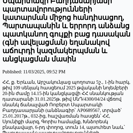
Սպարտակի Բաղդասարյանի
պարտավորությունների
կատարման միջոց հանդիսացող,
Պարտապանին և երրորդ անձանց
պատկանող գույքի բաց դասական
(գնի ավելացման) եղանակով
աճուրդի կազմակերպման և
անցկացման մասին
Published
:
11/03/2025, 09:52 PM
ՀՀ, ք. Երևան, Արշակունյաց պողոտա 5շ., 1-ին հարկ,
թիվ 109 սենյակ հասցեում 2025 թվականի նոյեմբերի
20-ին ժամը 14.15-ին կանցկացվի ՀՀ սնանկության
դատարանի 31.01.2025թ. թիվ ՍնԴ/4300/04/24 վճռով
սնանկ ճանաչված Ռոբերտ Սպարտակի
Բաղդասարյանի (անձնագիր՝ AP0689567, տրված՝
25.01.2017թ., 032-ից, հաշվառման հասցեն՝ ՀՀ,
Սյունիքի մարզ, Գորիս համայնք, Խնձորեսկ
բնակավայր, 6-րդ փողոց, տուն 14, այսուհետ նաև՝
Պարտապան) պարտավորությունների