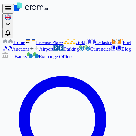
Home
License Plates
Gold
Cadastre
Fuel
AM
AM
Auctions
Airport
Parking
Currencies
Blog
Banks
Exchange Offices