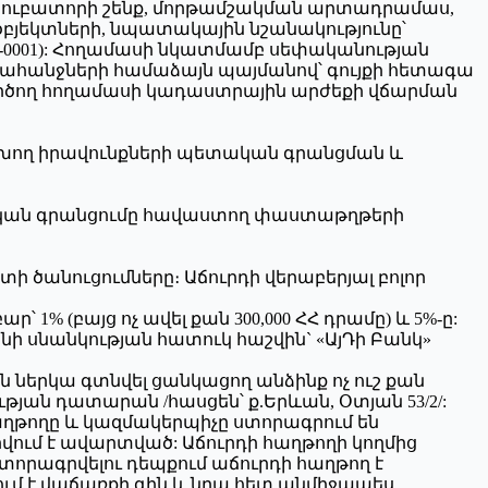
, ինկուբատորի շենք, մորթամշակման արտադրամաս,
բյեկտների, նպատակային նշանակությունը՝
6-0001): Հողամասի նկատմամբ սեփականության
ածի պահանջների համաձայն պայմանով՝ գույքի հետագա
րծող հողամասի կադաստրային արժեքի վճարման
 բխող իրավունքների պետական գրանցման և
տական գրանցումը հավաստող փաստաթղթերի
ի ծանուցումները։ Աճուրդի վերաբերյալ բոլոր
 (բայց ոչ ավել քան 300,000 ՀՀ դրամը) և 5%-ը:
ի սնանկության հատուկ հաշվին` «ԱյԴի Բանկ»
 ներկա գտնվել ցանկացող անձինք ոչ ուշ քան
յան դատարան /հասցեն՝ ք.Երևան, Օտյան 53/2/:
աղթողը և կազմակերպիչը ստորագրում են
րվում է ավարտված: Աճուրդի հաղթողի կողմից
որագրվելու դեպքում աճուրդի հաղթող է
մ է վաճառքի գին և նրա հետ անմիջապես