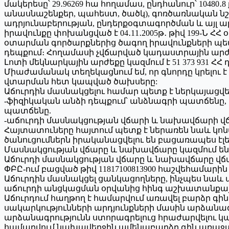
մակերեսը՝ 29․96269 հա հողամաս, ընդհանուր՝ 1048
անասնաշենքեր, պահեստ, ծածկ), գոռծառնական ն
ադրյունաբերության, ընդերքօգտագործման և այլ 
իրավունքը փոխանցված է 04․11․2005թ․ թիվ 199-Ն Հ
օտարման գործարքներից ծագող իրավունքների պ
դեպքում։ Հողամասի չվճարված կադաստրային արժեքն առ
Լոտի մեկնարկային արժեքը կազմում է 51 373 931 ՀՀ 
Միաժամանակ տեղեկացնում եմ, որ գնորդը կրելու
վտարման հետ կապված ծախսերը:
Աճուրդին մասնակցելու համար պետք է ներկայացվե
-ֆիզիկական անձի դեպքում՝ անձնագրի պատճենը
պատճենը.
-աճուրդի մասնակցության վճարի և նախավճարի 
Հայտատուները հայտում պետք է ներառեն նաև կոնտա
ծանուցումներն իրականացվելու են բացառապես էլ
Մասնակցության վճարը և նախավճարը կազմում են տվ
Աճուրդի մասնակցության վճարը և նախավճարը վճա
ՓԲԸ-ում բացված թիվ 11817100813900 հաշվեհամարին
Աճուրդին մասնակցել ցանկացողները, ինչպես նաև 
աճուրդի անցկացման օրվանից հինգ աշխատանքային 
Աճուրդում հաղթող է համարվում առավել բարձր գ
սակարկությունների արդյունքների մասին արձանագր
արձանագրությունն ստորագրելուց հրաժարվելու կ
համարվում նախավերջին ամենաբարձր գին առաջա