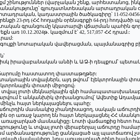
0․8 քմ շինություններ (վարչական շենք, արհեստանոց
շանակությունը՝ գյուղատնտեսական արտադրական օ
արտադրական, կադաստրային ծածկագիրը՝ 11-052-045
Հ օրենքի 23-րդ (ՀՀ հողային օրենսգրքի 64-րդ) հոդվ
ետական գրանցումը կկատարվի վճարման պահին գո
 10․12․2024թ․ կազմում է՝ 42, 517,057 ՀՀ դրամ։:
դրամ:
 է գույքի նոտարական վավերացման, պայմանագրից
ն՝
, իսկ իրավաբանական անձի և Ա/Ձ-ի դեպքում՝ պե
վճարումը հաստատող փաստաթղթեր:
կտային տվյալներն, այդ թվում՝ էլեկտրոնային փոստ
եկտրոնային փոստի միջոցով։
յալ լոտի մեկնարկային գնի համապատասխանաբար՝ 1%
րվում է անկանխիկ փոխանցումով՝ Ավետիք Ադամյան
 մինչև հայտ ներկայացնելու պահը:
աճուրդին մասնակից չհանդիսացող, սակայն աճուրդին
օր առաջ կարող են հայտ ներկայացնել ՀՀ սնանկութ
ին առաջարկած մասնակիցը: Լոտի վաճառքից հետո հ
ությունը և տվյալ լոտի վերաբերյալ աճուրդը համա
ամ արձանագրությունը ցանկացած այլ պատճառով չստ
րկած մասնակիցը, նրա առաջարկած գինը համարվու