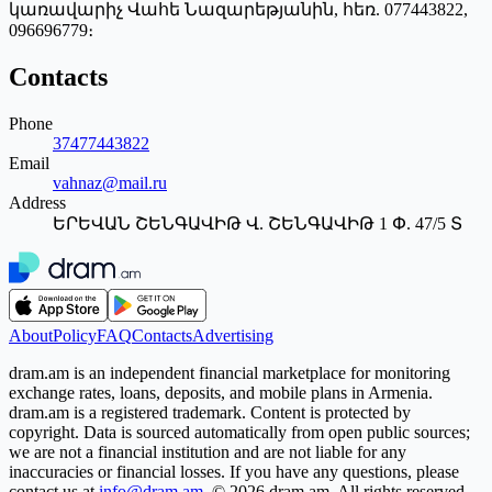
կառավարիչ Վահե Նազարեթյանին, հեռ. 077443822,
096696779։
Contacts
Phone
37477443822
Email
vahnaz@mail.ru
Address
ԵՐԵՎԱՆ ՇԵՆԳԱՎԻԹ Վ. ՇԵՆԳԱՎԻԹ 1 Փ. 47/5 Տ
About
Policy
FAQ
Contacts
Advertising
dram.am is an independent financial marketplace for monitoring
exchange rates, loans, deposits, and mobile plans in Armenia.
dram.am is a registered trademark. Content is protected by
copyright. Data is sourced automatically from open public sources;
we are not a financial institution and are not liable for any
inaccuracies or financial losses. If you have any questions, please
contact us at
info@dram.am
.
© 2026 dram.am. All rights reserved.