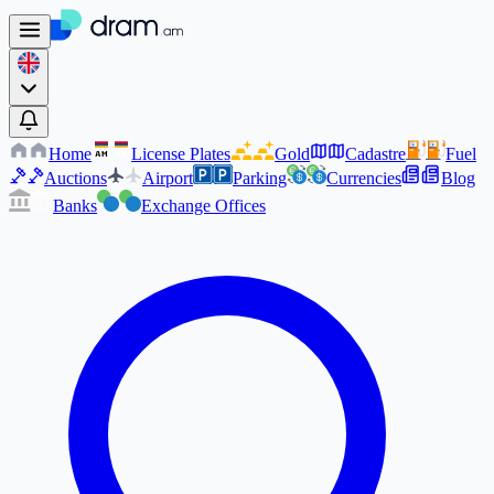
Home
License Plates
Gold
Cadastre
Fuel
AM
AM
Auctions
Airport
Parking
Currencies
Blog
Banks
Exchange Offices