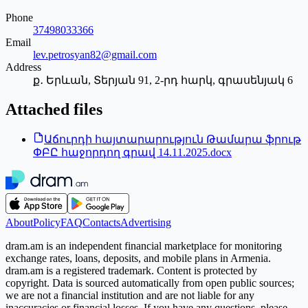
Phone
37498033366
Email
lev.petrosyan82@gmail.com
Address
ք․ Երևան, Տերյան 91, 2-րդ հարկ, գրասենյակ 6
Attached files
Աճուրդի հայտարարություն Թամարա ֆրութ
ՓԲԸ հաջորդող գրավ 14.11.2025.docx
About
Policy
FAQ
Contacts
Advertising
dram.am is an independent financial marketplace for monitoring
exchange rates, loans, deposits, and mobile plans in Armenia.
dram.am is a registered trademark. Content is protected by
copyright. Data is sourced automatically from open public sources;
we are not a financial institution and are not liable for any
inaccuracies or financial losses. If you have any questions, please