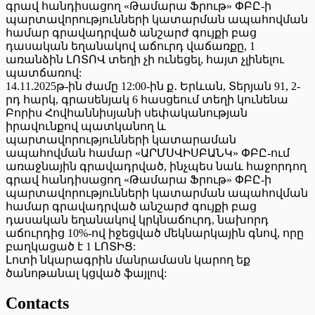
գրավ հանդիսացող «Թամարա Ֆրութ» ՓԲԸ-ի
պարտավորությունների կատարման ապահովման
համար գրավադրված անշարժ գույքի բաց
դասական եղանակով աճուրդ վաճառքը, 1
առանձին ԼՈՏՈՎ տեղի չի ունեցել, հայտ չլինելու
պատճառով:
14.11.2025թ-ին ժամը 12:00-ին ք․ Երևան, Տերյան 91, 2-
րդ հարկ, գրասենյակ 6 հասցեում տեղի կունենա
Բորիս Հովհաննիսյանի սեփականության
իրավունքով պատկանող և
պարտավորությունների կատարաման
ապահովման համար «ԱՐՄՍՎԻՍԲԱՆԿ» ՓԲԸ-ում
առաջնային գրավադրված, ինչպես նաև հաջորդող
գրավ հանդիսացող «Թամարա Ֆրութ» ՓԲԸ-ի
պարտավորությունների կատարման ապահովման
համար գրավադրված անշարժ գույքի բաց
դասական եղանակով կրկնաճուրդ, նախորդ
աճուրդից 10%-ով իջեցված մեկնարկային գնով, որը
բաղկացած է 1 ԼՈՏԻՑ:
Լոտի նկարագրին մանրամասն կարող եք
ծանոթանալ կցված ֆայլով:
Contacts