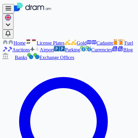
Home
License Plates
Gold
Cadastre
Fuel
AM
AM
Auctions
Airport
Parking
Currencies
Blog
Banks
Exchange Offices