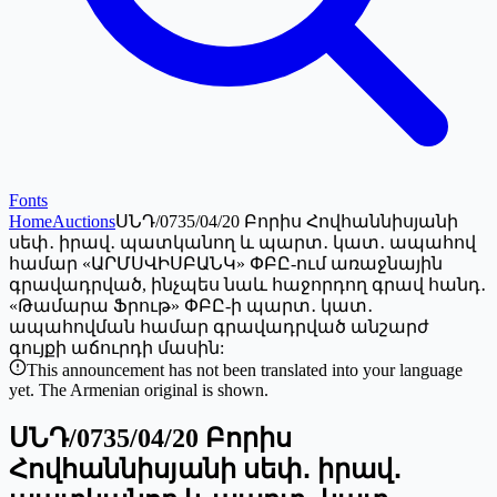
Fonts
Home
Auctions
ՍՆԴ/0735/04/20 Բորիս Հովհաննիսյանի
սեփ․ իրավ․ պատկանող և պարտ․ կատ․ ապահով
համար «ԱՐՄՍՎԻՍԲԱՆԿ» ՓԲԸ-ում առաջնային
գրավադրված, ինչպես նաև հաջորդող գրավ հանդ․
«Թամարա Ֆրութ» ՓԲԸ-ի պարտ․ կատ․
ապահովման համար գրավադրված անշարժ
գույքի աճուրդի մասին:
This announcement has not been translated into your language
yet. The Armenian original is shown.
ՍՆԴ/0735/04/20 Բորիս
Հովհաննիսյանի սեփ․ իրավ․