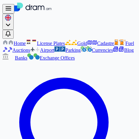
Home
License Plates
Gold
Cadastre
Fuel
AM
AM
Auctions
Airport
Parking
Currencies
Blog
Banks
Exchange Offices