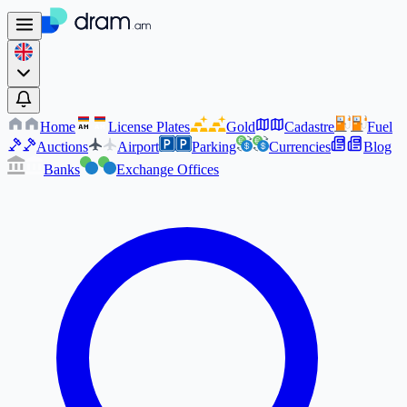
Home
License Plates
Gold
Cadastre
Fuel
AM
AM
Auctions
Airport
Parking
Currencies
Blog
Banks
Exchange Offices