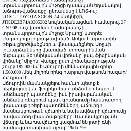
տրանսպորտային միջոցի դասական եղանակով
աճուրդ-վաճառքը, ընդամենը 1 ԼՈՏ-ով:
ԼՈՏ 1. TOYOTA SCION 2.4 մակնիշի,
JTKDE3B74A0305302 նույնականացման համարով, 37
CN 908 հաշվառման համարանիշի
տրանսպորտային միջոց: Սրահը՝ կտորե:
Մարտկոցը լիցքաթափված: Առկա է արտաքին
թեթև քերծվածքներ և վնասվածքներ: Առջևի
լուսարձակները վնասված, փոխարինման
ենթակա: Տեխնիկական վիճակը՝ լավ, ֆիզիկական
վիճակը՝ միջին: Վազքը ըստ վիճակագրության
շուրջ 185.000 կմ է:Աճուրդի մեկնարկային գինը
1.560.000 /մեկ միլիոն հինգ հարյուր վաթսուն հազար/
ՀՀ դրամ է:
Աճուրդին մասնակցելու համար պետք է
ներկայացվեն, ֆիզիկական անձանց դեպքում
անձնագրի պատճենը, իսկ իրավաբանական
անձանց դեպքում`պետ. գրանցումը հաստատող
փաստաթղթերի պատճենները, աճուրդի
մասնակցության վճարի և նախավճարի վճարումը
հավաստող փաստաթղթերը: Մասնակցության
վճարը և նախավճարը կազմում են լոտի գնի
համապատասխանաբար 1% և 5%: