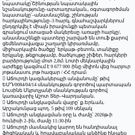
նպատակը՝Շինության նպատակային
նշանակությունը–արտադրական,, օգտագործման
նպատակը՝–անասնաշենք, շինության
հարկայինությունը–3 հարկ, գնահաշվարկներում
ընդգրկվել է միայն իրավունքի պետական
գրանցում ստացած մակերեսը /առաջի հարկը/,
անասնաշենքի պատերը շարված են տուֆ քարով
ցեմենտավազյա շաղաղի կիրառմամբ,
միջհարկային ծածքը՝ երկաթ–բետոն, տանիքը
երկլանջ, թեքությամբ, ծածկույթը շիֆեր, հարկերի
բարձրությունը մոտ 2,8մ։ Լոտի մեկնարկային
արժեքը կազմում է 9 677 000 /ինը միլիոն վեց հարյուր
յոթանասու յոթ հազար / ՀՀ դրամ։
 Աճուրդի կազմակերպչի անվանումը՝ թիվ
ԵՄԴ/0084/04/14 սնանկության գորոծով պարտապան
Լուսինե Մկրտչյանի սնանկության գործով
կառավարիչ Աշոտ Տեր–Վարդանյան․
 Աճուրդի անցկացման վայրը՝ ք․Երևան,
Արշակունյաց պող․ 5 թիվ 109 սենյակ
 Աճուրդի անցկացման օրը և ժամը՝ 2026թ-ի
հունիսի 2–ին, ժամը 11։30-ին
 Աճուրդի մասնակից կարող են հանդիսանալ
ֆիզիկական և իրավաբանական անձինք ինչպես