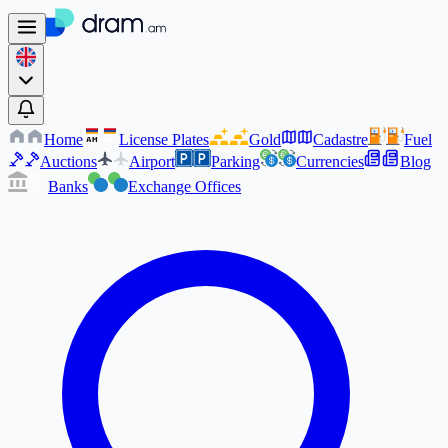
Home
License Plates
Gold
Cadastre
Fuel
AM
AM
Auctions
Airport
Parking
Currencies
Blog
Banks
Exchange Offices