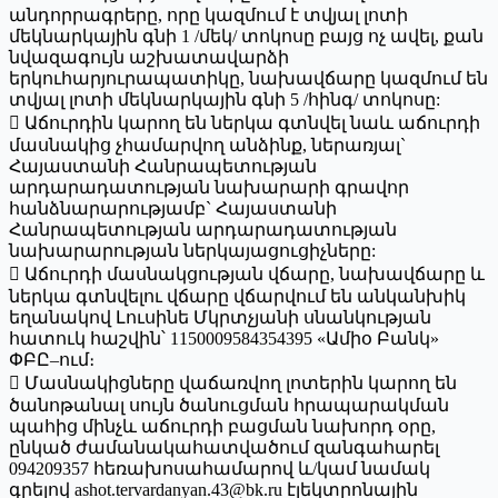
անդորրագրերը, որը կազմում է տվյալ լոտի
մեկնարկային գնի 1 /մեկ/ տոկոսը բայց ոչ ավել, քան
նվազագույն աշխատավարձի
երկուհարյուրապատիկը, նախավճարը կազմում են
տվյալ լոտի մեկնարկային գնի 5 /հինգ/ տոկոսը:
 Աճուրդին կարող են ներկա գտնվել նաև աճուրդի
մասնակից չհամարվող անձինք, ներառյալ`
Հայաստանի Հանրապետության
արդարադատության նախարարի գրավոր
հանձնարարությամբ` Հայաստանի
Հանրապետության արդարադատության
նախարարության ներկայացուցիչները:
 Աճուրդի մասնակցության վճարը, նախավճարը և
ներկա գտնվելու վճարը վճարվում են անկանխիկ
եղանակով Լուսինե Մկրտչյանի սնանկության
հատուկ հաշվին՝ 1150009584354395 «Ամիօ Բանկ»
ՓԲԸ–ում։
 Մասնակիցները վաճառվող լոտերին կարող են
ծանոթանալ սույն ծանուցման հրապարակման
պահից մինչև աճուրդի բացման նախորդ օրը,
ընկած ժամանակահատվածում զանգահարել
094209357 հեռախոսահամարով և/կամ նամակ
գրելով ashot.tervardanyan.43@bk.ru էլեկտրոնային