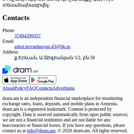
տեսաձայնագրվել։
Contacts
Phone
37494209357
Email
ashot.tervardanyan.43@bk.ru
Address
ք.Երևան, Ա.Տիգրանյան 5/2, բն.58
About
Policy
FAQ
Contacts
Advertising
dram.am is an independent financial marketplace for monitoring
exchange rates, loans, deposits, and mobile plans in Armenia.
dram.am is a registered trademark. Content is protected by
copyright. Data is sourced automatically from open public sources;
we are not a financial institution and are not liable for any
inaccuracies or financial losses. If you have any questions, please
contact us at
info@dram.am
.
© 2026 dram.am. All rights reserved.