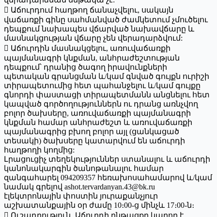
 Աճուրդում հաղթող ճանաչվելու, սակայն
վաճառքի գինը սահմանված ժամկետում չմուծելու
դեպքում նախապես վճարված նախավճարը և
մասնակցության վճարը չեն վերադարձվում:
 Աճուրդին մասնակցելու, առուվաճառքի
պայմանագրի կնքման, անհրաժեշտության
դեպքում՝ դրանից ծագող իրավունքների
պետական գրանցման և/կամ գնված գույքն ուրիշի
տիրապետումից հետ պահանջելու և/կամ գույքը
գնորդի փաստացի տիրապետմանն անցնելու հետ
կապված գործողություններն ու դրանց առնչվող
բոլոր ծախսերը, առուվաճառքի պայմանագրի
կնքման համար անհրաժեշտ և առուվաճառքի
պայմանագրից բխող բոլոր այլ (ցանկացած
տեսակի) ծախսերը կատարվում են աճուրդի
հաղթողի կողմից:
Լրացուցիչ տեղեկություններ ստանալու և աճուրդի
կանոնակարգին ծանոթանալու համար
զանգահարել 094209357 հեռախոսահամարով և/կամ
նամակ գրելով ashot.tervardanyan.43@bk.ru
էլեկտրոնային փոստին յուրաքանչյուր
աշխատանքային օր ժամը 10։00-ց մինչև 17։00-ն։
 Ուշադրություն․ Աճուրդի ընթացքը կարող է