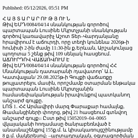
Published
:
05/12/2026, 05:51 PM
Հ Ա Յ Տ Ա Ր Ա Ր ՈՒ Թ Յ ՈՒ Ն
Թիվ ԵՄԴ/0084/04/14 սնանկության գորոծով
պարտապան Լուսինե Մկրտչյանի սնանկության
գործով կառավարիչ Աշոտ Տեր–Վարդանյանը
հրավիրում է աճուրդի, որը տեղի կունենա 2026թ-ի
հունիսի 2-ին ժամը 11։30-ին ք․Երևան, Արշակունյաց
պողոտա 5 շենք թիվ 109 սենյակ հասցեում․
ԱՃՈՒՐԴՈՎ ՎԱՃԱՌՎՈՒՄ Է
Թիվ ԵՄԴ/0084/04/14 սնանկության գորոծով ՀՀ
Սնանկության դատարանի /դավատոր՝ Ա․Լ.
Կատվալյան/ 29․08․2025թ-ի Գույքի վաճառքը
թույլատրելու մասին, որոշմամբ օտարման ենթակա
պարտապան Լուսինե Մկրտչյանին
համասեփականության իրավունքով պատկանող
անշարժ գույքը․
ԼՈՏ 1․ ՀՀ Արմավիրի մարզ Փարաքար համայնք,
Թամանցիների փողոց, թիվ 21 հասցեում գտնվող
անշարժ գույք։։ Ըստ թիվ 15052019–04–0065
վկայականի հողամասը ծանրաբեռնված է
անասնաշենքով 155ք.մ. և կիսակառույցշինությամբ
8 ք.մ. մակերեսով։ –արտադրական, օգտագործման