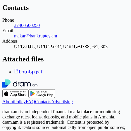
Contacts
Phone
37460500250
Email
makar@bankruptcy.am
Address
ԵՐԵՎԱՆ, ԱՐԱԲԿԻՐ, ԱԴՈՆՑԻ Փ., 6/1, 303
Attached files
Լոտեր.pdf
About
Policy
FAQ
Contacts
Advertising
dram.am is an independent financial marketplace for monitoring
exchange rates, loans, deposits, and mobile plans in Armenia.
dram.am is a registered trademark. Content is protected by
copyright. Data is sourced automatically from open public sources;