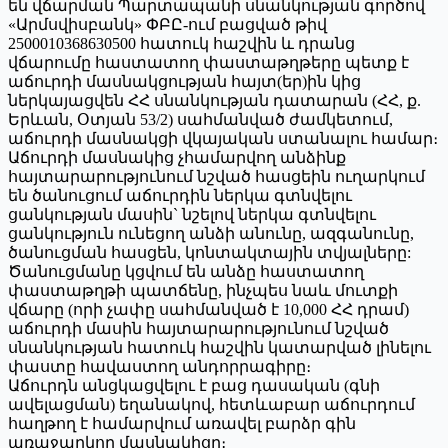
են վճարման Պարտապանի սնանկության գործով
«Արմսվիսբանկ» ՓԲԸ-ում բացված թիվ
2500010368630500 հատուկ հաշվին և դրանց
վճարումը հաստատող փաստաթղթերը պետք է
աճուրդի մասնակցության հայտ(եր)ին կից
ներկայացվեն ՀՀ սնանկության դատարան (ՀՀ, ք.
Երևան, Օտյան 53/2) սահմանված ժամկետում,
աճուրդի մասնակցի վկայական ստանալու համար։
Աճուրդի մասնակից չհամարվող անձինք
հայտարարությունում նշված հասցեին ուղարկում
են ծանուցում աճուրդին ներկա գտնվելու
ցանկության մասին` նշելով ներկա գտնվելու
ցանկություն ունեցող անձի անունը, ազգանունը,
ծանուցման հասցեն, կոնտակտային տվյալները:
Ծանուցմանը կցվում են անձը հաստատող
փաստաթղթի պատճենը, ինչպես նաև մուտքի
վճարը (որի չափը սահմանված է 10,000 ՀՀ դրամ)
աճուրդի մասին հայտարարությունում նշված
սնանկության հատուկ հաշվին կատարված լինելու
փաստը հավաստող անդորրագիրը։
Աճուրդն անցկացվելու է բաց դասական (գնի
ավելացման) եղանակով, հետևաբար աճուրդում
հաղթող է համարվում առավել բարձր գին
առաջարկող մասնակիցը։