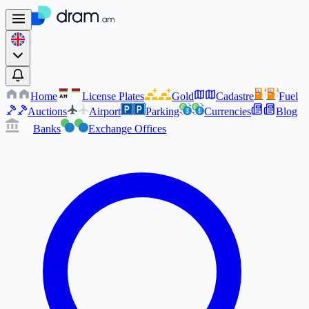
Home
License Plates
Gold
Cadastre
Fuel
AM
AM
Auctions
Airport
Parking
Currencies
Blog
Banks
Exchange Offices