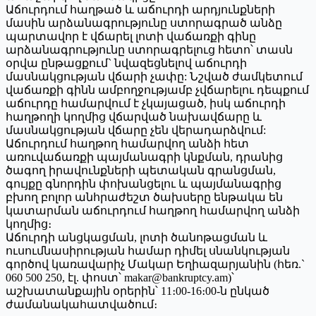
Աճուրդում հաղթած և աճուրդի արդյունքների
մասին արձանագրությունը ստորագրած անձը
պարտավոր է վճարել լոտի վաճառքի գինը
արձանագրությունը ստորագրելուց հետո՝ տասն
օրվա ընթացքում` նվազեցնելով աճուրդի
մասնակցության վճարի չափը: Նշված ժամկետում
վաճառքի գինն ամբողջությամբ չվճարելու դեպքում
աճուրդը համարվում է չկայացած, իսկ աճուրդի
հաղթողի կողմից վճարված նախավճարը և
մասնակցության վճարը չեն վերադարձվում:
Աճուրդում հաղթող համարվող անձի հետ
առուվաճառքի պայմանագրի կնքման, դրանից
ծագող իրավունքների պետական գրանցման,
գույքը գնորդին փոխանցելու և պայմանագրից
բխող բոլոր անհրաժեշտ ծախսերը ենթակա են
կատարման աճուրդում հաղթող համարվող անձի
կողմից։
Աճուրդի անցկացման, լոտի ծանոթացման և
ուսումնասիրության համար դիմել սնանկության
գործով կառավարիչ Մակար Եղիազարյանին (հեռ.`
060 500 250, էլ. փոստ՝ makar@bankruptcy.am)՝
աշխատանքային օրերին՝ 11։00-16։00-ն ընկած
ժամանակահատվածում։