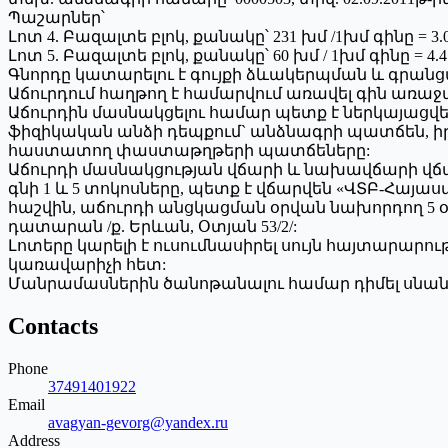
Պաշարներ՝
Լոտ 4. Բազալտե բլոկ, քանակը՝ 231 խմ /1խմ գինը = 3.
Լոտ 5. Բազալտե բլոկ, քանակը՝ 60 խմ / 1խմ գինը = 4.
Գնորդը կատարելու է գույքի ձևակերպման և գրան
Աճուրդում հաղթող է համարվում առավել գին առաջ
Աճուրդին մասնակցելու համար պետք է ներկայացվե
ֆիզիկական անձի դեպքում` անձնագրի պատճեն, 
հաստատող փաստաթղթերի պատճեները:
Աճուրդի մասնակցության վճարի և նախավճարի վ
գնի 1 և 5 տոկոսները, պետք է վճարվեն «ՎՏԲ-Հայա
հաշվին, աճուրդի անցկացման օրվան նախորդող 5 օր
դատարան /ք. Երևան, Օտյան 53/2/:
Լոտերը կարելի է ուսումնասիրել սույն հայտար
կառավարիչի հետ:
Մանրամասներին ծանոթանալու համար դիմել սնանկութ
Contacts
Phone
37491401922
Email
avagyan-gevorg@yandex.ru
Address