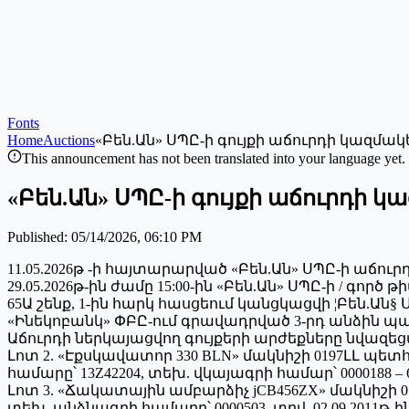
Fonts
Home
Auctions
«Բեն.Ան» ՍՊԸ-ի գույքի աճուրդի կազմ
This announcement has not been translated into your language yet.
«Բեն.Ան» ՍՊԸ-ի գույքի աճուրդի
Published
:
05/14/2026, 06:10 PM
11.05.2026թ -ի հայտարարված «Բեն.Ան» ՍՊԸ-ի աճուր
29.05.2026թ-ին ժամը 15:00-ին «Բեն.Ան» ՍՊԸ-ի / գոր
65Ա շենք, 1-ին հարկ հասցեում կանցկացվի ¦Բեն
«Ինեկոբանկ» ՓԲԸ-ում գրավադրված 3-րդ անձին պ
Աճուրդի ներկայացվող գույքերի արժեքները նվազ
Լոտ 2. «Էքսկավատոր 330 BLN» մակնիշի 0197ԼԼ պե
համարը՝ 13Z42204, տեխ. վկայագրի համար՝ 0000188 – 6
Լոտ 3. «Ճակատային ամբարձիչ jCB456ZX» մակնիշի 
տեխ. անձնագրի համարը՝ 0000503, տրվ. 02.09.2011թ-ին 