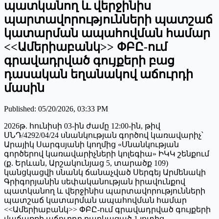
պատկանող և վերջինիս
պարտավորությունների պատշաճ
կատարման ապահովման համար
<<Ամերիաբանկ>> ՓԲԸ-ում
գրավադրված գույքերի բաց
դասական եղանակով աճուրդի
մասին
Published
:
05/20/2026, 03:33 PM
2026թ. հունիսի 03-ին ժամը 12:00-ին, թիվ
ՍՆԴ/4292/04/24 սնանկության գործով կառավարիչ՝
Արայիկ Սարգսյանի կողմից «Սնանկության
գործերով կառավարիչների կոլեգիա» ԻԿԿ շենքում
(ք. Երևան, Արշակունյաց 5, տարածք 109)
կանցկացվի սնանկ ճանաչված Սերգեյ Արմենակի
Գրիգորյանին սեփականության իրավունքով
պատկանող և վերջինիս պարտավորությունների
պատշաճ կատարման ապահովման համար
<<Ամերիաբանկ>> ՓԲԸ-ում գրավադրված գույքերի
վաճառքի աճուրդը բաղկացած 1 լոտից