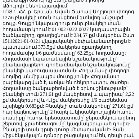
Աճուրդի է ներկայացվում՝
ԼՈՏ 1. ՀՀ, ք. Երևան, Ավան Ծարավ Աղբյուրի փողոց
127/6 բնակելի տուն հասցեում գտնվող անշարժ
գույք: Գույքի նկարագրությունը-բնակելի տան
հողամասը կրում է 01-002-0222-0027 կադաստրային
ծածկագիրը, զբաղեցնում է 234,57 քմ մակերես։ Ըստ
15112021-01-0121 վկայականի սեփականատիրոջն է
պատկանում 373,5քմ մակերես զբաղեցնող
հողամասից 1/6 բաժնեմասը՝ 62,25քմ հողամասը։
Հողամասի նպատակային նշանակությունը՝
բնակավայրերի, գործառնական նշանակությունը՝
բնակելի կառուցապատման։ Հողամասը փողոցի
կողմից անմիջապես մուտք չունի։ Հողամասը
բարեկարգված է, առկա են դեկորոատիվ ծառեր։
Հողամասը ծանրաբեռնված է երկու շինությամբ՝
բնակելի տուն 271,61 քմ մակերեսով և պարիսպ՝ 2,22
քմ մակերեսով և 4,1քմ մակերեսից 1/6 բաժնեմաս
այսինքն 0,683քմ: Բնակելի տան մակերեսը՝ 271,61 քմ,
հարկայնությունը՝ 2 հարկ և կիսանկուղային հարկ,
տանիքը՝ հարթ, երեսպատումը՝ ջերամեկուսացնող
շերտով, ջրահեռացումը՝ կազմակերպված դրսից:
Բնակելի տան դրսի դուռը մետաղական է։ Տան
միջսենյակային դռները բացակայում են, դեպի բակ