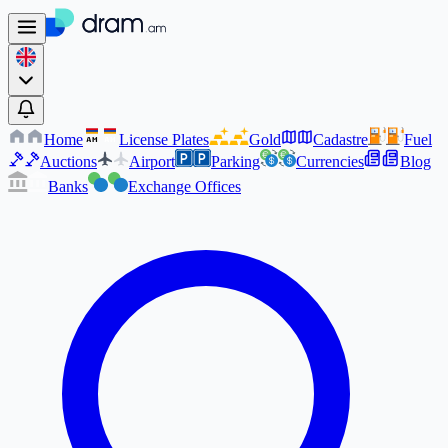
Home
License Plates
Gold
Cadastre
Fuel
AM
AM
Auctions
Airport
Parking
Currencies
Blog
Banks
Exchange Offices