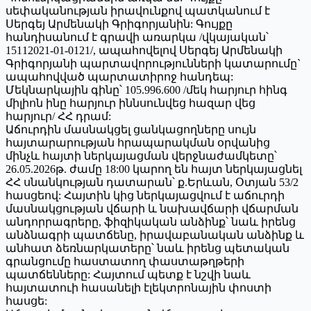
սեփականության իրավունքով պատկանում է
Սերգեյ Արմենակի Գրիգորյանին: Գույքը
հանդիսանում է գրավի առարկա /վկայական՝
15112021-01-0121/, ապահովելով Սերգեյ Արմենակի
Գրիգորյանի պարտավորությունների կատարումը`
ապահովված պարտատիրոջ հանդեպ:
Մեկնարկային գինը՝ 105.996.600 /մեկ հարյուր հինգ
միլիոն ինը հարյուր իննսունվեց հազար վեց
հարյուր/ ՀՀ դրամ:
Աճուրդին մասնակցել ցանկացողները սույն
հայտարարության հրապարակման օրվանից
մինչև հայտի ներկայացման վերջնաժամկետը՝
26.05.2026թ. ժամը 18:00 կարող են հայտ ներկայացնել
ՀՀ սնանկության դատարան՝ ք.Երևան, Օտյան 53/2
հասցեով: Հայտին կից ներկայացվում է աճուրդի
մասնակցության վճարի և նախավճարի վճարման
անդորրագրերը, ֆիզիկական անձինք՝ նաև իրենց
անձնագրի պատճենը, իրավաբանական անձինք և
անհատ ձեռնարկատերը՝ նաև իրենց պետական
գրանցումը հաստատող փաստաթղթերի
պատճենները: Հայտում պետք է նշվի նաև
հայտատուի հասանելի էլեկտրոնային փոստի
հասցե: