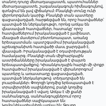
տանող դուռը մետաղապլաստե, պատուհաններ
մետաղապլաստե, շագանակագույն հիմնագույնով,
գտնվում են լավ վիճակում: Բնակելի տունը ունի
վերոնորգման կարիք։ Բնակելի տան պատերը
գաջասվաղված, հարթեցված են, որոշ հատվածներ՝
պատված են ներկանյութվո, որոնց առկա են
վնասաված հատվածներ, հատակը՝ որոշ
հատվածներում իրականացված է լամինատ,
մնացած մասերում բետոնոապատ, առանց
երեսպատման։ պատշգամում իրականացված
պրեսգրանիտե հատվածի մասւ ջարդված է,
վնասված։ Իրականացված է օդափոխության
համակարգ։ Բնակելի տան միջհարկային
աստիճաննները իրականացված է փայտե
երեսպատվածքով։ Կիսանկուղային հարկի մի փոքր
հատվածում իրականացված է վերանորոգում՝
պատերը և առաստաղը գաջասվաղված,
պատված ներկանյութով։ տեղադրված են
լուարձակներ։ Փողոցի կողմից երեսպատված է
տրավերտինե սալիկներով, բակի կողմից
իրականացված է սվաղ: Առկա է մի քանի
սանհանգույց, սանհանգույցներում որոշ
հատավածներ սալիկապատ են:
Կոմունիկացիաներն առկա են: Գույքը