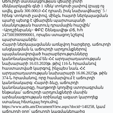
Աճուրդի մասնակցության վճարը լոտի
մեկնարկային գնի 1 /մեկ/ տոկոսի չափով (բայց ոչ
ավել, քան 300․000,0 ՀՀ դրամ), իսկ նախավճարը՝ 5 /
հինգ/ տոկոսի չափով, մինչև հայտի ներկայացման
պահը պետք է վճարվեն պարտապանի
սնանկության հատուկ դրամային հաշվին՝
<Արդշինբանկ> ՓԲԸ Շենգավիթ մ/ճ, հ/հ
2475003909990001, որպես ստացող նշելով
պարտապանին:
Հայտի ներկայացմանն առնչվող հարցերը, աճուրդի
անցկացման և աճուրդի արդյունքներով
պայմանավորված հարաբերությունները
կանոնակարգվում են ՀՀ արդարադատության
նախարարի 16.03.2020թ. թիվ 116-Ն հրամանով
հաստատված կարգով, ինչպես նաև ՀՀ
արդարադատության նախարարի 16.06.2025թ. թին
374-Ն հրամանով, որը համարվում է աճուրդի
կանոնակարգ: Հայտի ձևը, աճուրդի
կանոնակարգը, հաղթողի կողմից ստորագրման
ենթակա՝ աճուրդի արդյունքների մասին
արձանագրության օրինակը ազատ կարողեք
ստանալ հետևյալ հղումով.
https://www.arlis.am/DocumentView.aspx?docid=140258, կամ
աճուրդի օրը՝ աճուրդի կազմակերպչից