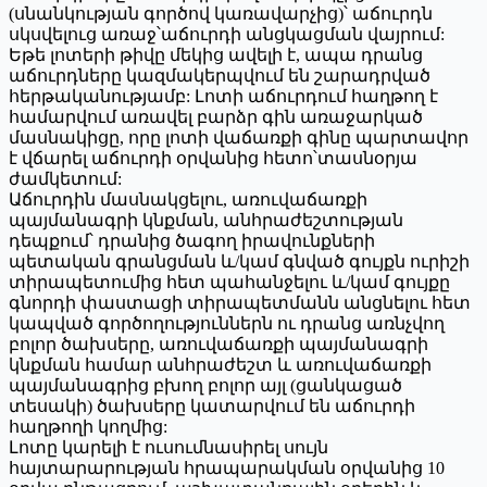
(սնանկության գործով կառավարչից)՝ աճուրդն
սկսվելուց առաջ՝աճուրդի անցկացման վայրում:
Եթե լոտերի թիվը մեկից ավելի է, ապա դրանց
աճուրդները կազմակերպվում են շարադրված
հերթականությամբ: Լոտի աճուրդում հաղթող է
համարվում առավել բարձր գին առաջարկած
մասնակիցը, որը լոտի վաճառքի գինը պարտավոր
է վճարել աճուրդի օրվանից հետո՝տասնօրյա
ժամկետում:
Աճուրդին մասնակցելու, առուվաճառքի
պայմանագրի կնքման, անհրաժեշտության
դեպքում՝ դրանից ծագող իրավունքների
պետական գրանցման և/կամ գնված գույքն ուրիշի
տիրապետումից հետ պահանջելու և/կամ գույքը
գնորդի փաստացի տիրապետմանն անցնելու հետ
կապված գործողություններն ու դրանց առնչվող
բոլոր ծախսերը, առուվաճառքի պայմանագրի
կնքման համար անհրաժեշտ և առուվաճառքի
պայմանագրից բխող բոլոր այլ (ցանկացած
տեսակի) ծախսերը կատարվում են աճուրդի
հաղթողի կողմից:
Լոտը կարելի է ուսումնասիրել սույն
հայտարարության հրապարակման օրվանից 10