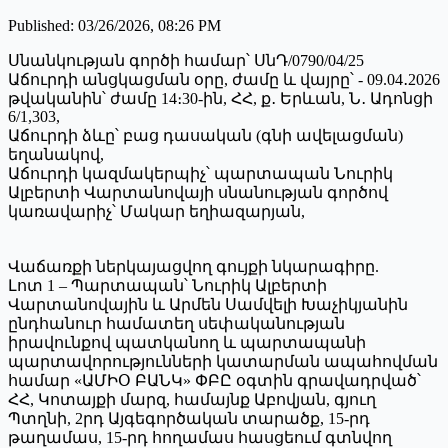
Published
:
03/26/2026, 08:26 PM
Սնանկության գործի համար՝ ՍնԴ/0790/04/25
Աճուրդի անցկացման օրը, ժամը և վայրը՝ - 09.04․2026
թվականին՝ ժամը 14։30-ին, ՀՀ, ք․ Երևան, Ն․ Ադոնցի
6/1,303,
Աճուրդի ձևը՝ բաց դասական (գնի ավելացման)
եղանակով,
Աճուրդի կազմակերպիչ՝ պարտապան Նուրիկ
Ալբերտի Վարտանովայի սնանության գործով
կառավարիչ՝ Մակար եղիազարյան,
Վաճառքի ներկայացվող գույքի նկարագիրը.
Լոտ 1 – Պարտապան՝ Նուրիկ Ալբերտի
Վարտանովային և Արմեն Սամվելի Խաչիկյանին
ընդհանուր համատեղ սեփականության
իրավունքով պատկանող և պարտապանի
պարտավորությունների կատարման ապահովման
համար «ԱՄԻՕ ԲԱՆԿ» ՓԲԸ օգտին գրավադրված՝
ՀՀ, Կոտայքի մարզ, համայնք Աբովյան, գյուղ
Պտղնի, 2րդ Այգեգործական տարածք, 15-րդ
թաղամաս, 15-րդ հողամաս հասցեում գտնվող