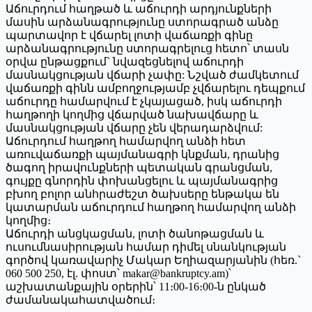
Աճուրդում հաղթած և աճուրդի արդյունքների
մասին արձանագրությունը ստորագրած անձը
պարտավոր է վճարել լոտի վաճառքի գինը
արձանագրությունը ստորագրելուց հետո՝ տասն
օրվա ընթացքում` նվազեցնելով աճուրդի
մասնակցության վճարի չափը: Նշված ժամկետում
վաճառքի գինն ամբողջությամբ չվճարելու դեպքում
աճուրդը համարվում է չկայացած, իսկ աճուրդի
հաղթողի կողմից վճարված նախավճարը և
մասնակցության վճարը չեն վերադարձվում:
Աճուրդում հաղթող համարվող անձի հետ
առուվաճառքի պայմանագրի կնքման, դրանից
ծագող իրավունքների պետական գրանցման,
գույքը գնորդին փոխանցելու և պայմանագրից
բխող բոլոր անհրաժեշտ ծախսերը ենթակա են
կատարման աճուրդում հաղթող համարվող անձի
կողմից։
Աճուրդի անցկացման, լոտի ծանոթացման և
ուսումնասիրության համար դիմել սնանկության
գործով կառավարիչ Մակար Եղիազարյանին (հեռ.`
060 500 250, էլ. փոստ՝ makar@bankruptcy.am)՝
աշխատանքային օրերին՝ 11։00-16։00-ն ընկած
ժամանակահատվածում։