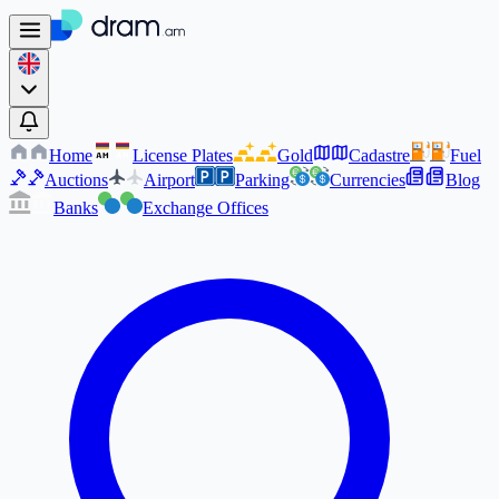
Home
License Plates
Gold
Cadastre
Fuel
AM
AM
Auctions
Airport
Parking
Currencies
Blog
Banks
Exchange Offices