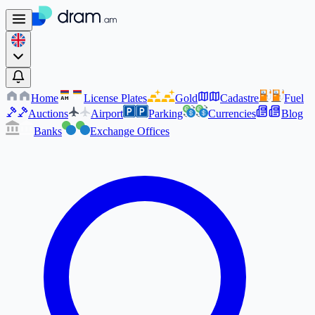
Home
License Plates
Gold
Cadastre
Fuel
AM
AM
Auctions
Airport
Parking
Currencies
Blog
Banks
Exchange Offices