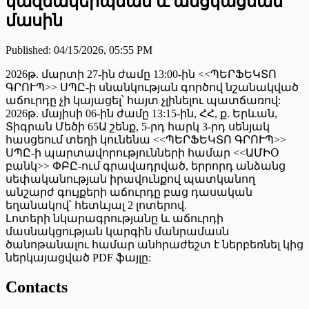
կազմակերպման և անցկացման
մասին
Published
:
04/15/2026, 05:55 PM
2026թ. մարտի 27-ին ժամը 13:00-ին <<ՊԵՐՖԵԿՏՈ
ԳՐՈՒՊ>> ՍՊԸ-ի սնանկության գործով նշանակված
աճուրդը չի կայացել՝ հայտ չլինելու պատճառով:
2026թ. մայիսի 06-ին ժամը 13:15-ին, ՀՀ, ք. Երևան,
Տիգրան Մեծի 65Ա շենք, 5-րդ հարկ 3-րդ սենյակ
հասցեում տեղի կունենա <<ՊԵՐՖԵԿՏՈ ԳՐՈՒՊ>>
ՍՊԸ-ի պարտավորությունների համար <<ԱՄԻՕ
բանկ>> ՓԲԸ-ում գրավադրված, երրորդ անձանց
սեփականության իրավունքով պատկանող
անշարժ գույքերի աճուրդը բաց դասական
եղանակով՝ հետևյալ 2 լոտերով.
Լոտերի նկարագրությանը և աճուրդի
մասնակցության կարգին մանրամասն
ծանոթանալու համար անհրաժեշտ է ներբեռնել կից
ներկայացված PDF ֆայլը:
Contacts