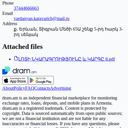
Phone
37444666663
Email
vardanyan.karavarich@mail.ru
Address
ք․ Երևան, Տիգրան Մեծի 65Ա շենք 5-րդ հարկ 3-
րդ սենյակ
Attached files
ԼՈՏԻ ՆԿԱՐԱԳՐՈՒԹՅՈՒՆԸ և ԿԱՐԳԸ 8.pdf
About
Policy
FAQ
Contacts
Advertising
dram.am is an independent financial marketplace for monitoring
exchange rates, loans, deposits, and mobile plans in Armenia.
dram.am is a registered trademark. Content is protected by
copyright. Data is sourced automatically from open public sources;
we are not a financial institution and are not liable for any
inaccuracies or financial losses. If you have any questions, please