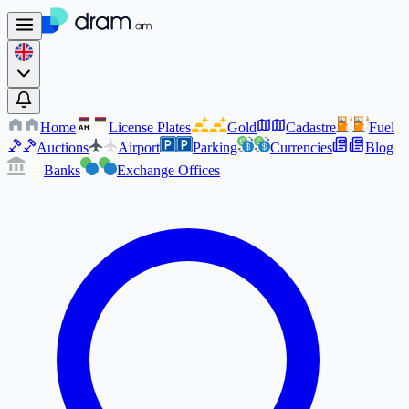
Home
License Plates
Gold
Cadastre
Fuel
AM
AM
Auctions
Airport
Parking
Currencies
Blog
Banks
Exchange Offices