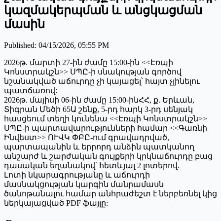
կազմակերպման և անցկացման
մասին
Published
:
04/15/2026, 05:55 PM
2026թ. մարտի 27-ին ժամը 15:00-ին <<Էռպի
Կոնստրակշն>> ՍՊԸ-ի սնակության գործով
նշանակված աճուրդը չի կայացել՝ հայտ չլինելու
պատճառով:
2026թ. մայիսի 06-ին ժամը 15:00-ինՀՀ, ք. Երևան,
Տիգրան Մեծի 65Ա շենք, 5-րդ հարկ 3-րդ սենյակ
հասցեում տեղի կունենա <<Էռպի Կոնստրակշն>>
ՍՊԸ-ի պարտավարությունների համար <<Գառնի
Ինվեստ>> ՈՒՎԿ ՓԲԸ-ում գրավադրված,
պարտապանին և երրորդ անձին պատկանող
անշարժ և շարժական գույքերի կրկնաճուրդը բաց
դասական եղանակով՝ հետևյալ 2 լոտերով.
Լոտի նկարագրությանը և աճուրդի
մասնակցության կարգին մանրամասն
ծանոթանալու համար անհրաժեշտ է ներբեռնել կից
ներկայացված PDF ֆայլը: