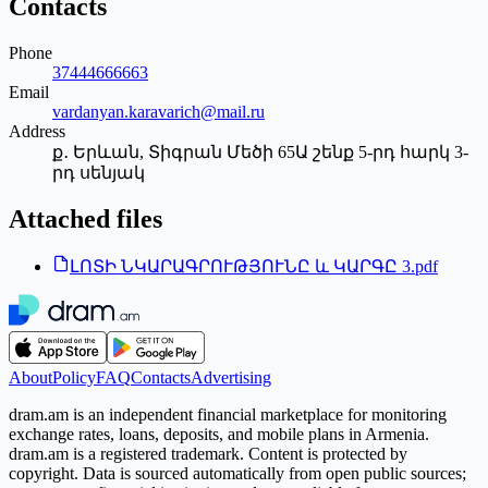
Contacts
Phone
37444666663
Email
vardanyan.karavarich@mail.ru
Address
ք․ Երևան, Տիգրան Մեծի 65Ա շենք 5-րդ հարկ 3-
րդ սենյակ
Attached files
ԼՈՏԻ ՆԿԱՐԱԳՐՈՒԹՅՈՒՆԸ և ԿԱՐԳԸ 3.pdf
About
Policy
FAQ
Contacts
Advertising
dram.am is an independent financial marketplace for monitoring
exchange rates, loans, deposits, and mobile plans in Armenia.
dram.am is a registered trademark. Content is protected by
copyright. Data is sourced automatically from open public sources;