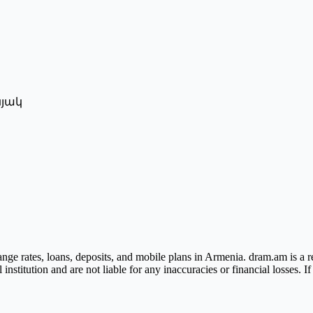
նյակ
ge rates, loans, deposits, and mobile plans in Armenia. dram.am is a re
nstitution and are not liable for any inaccuracies or financial losses. I