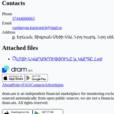
Contacts
Phone
37444666663
Email
vardanyan.karavarich@mail.ru
Address
ք. Երևան, Տիգրան Մեծի 65Ա, 5-րդ հարկ, 3-րդ սե
Attached files
ԼՈՏԻ ՆԿԱՐԱԳՐՈՒԹՅՈՒՆԸ և ԿԱՐԳԸ 2.pdf
About
Policy
FAQ
Contacts
Advertising
dram.am is an independent financial marketplace for monitoring exchan
sourced automatically from open public sources; we are not a financial i
dram.am. All rights reserved.