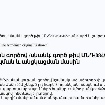
ով /սնանկ. գործ թիվ ՍՆԴ/0849/04/22/ անշարժ և շ
 The Armenian original is shown.
 գործով /սնանկ. գործ թիվ ՍՆԴ/084
րպման և անցկացման մասին
 ՍՊԸ-ի սնանկության գործով նշանակված աճուրդը չի կ
իգրան Մեծի 65Ա շենք, 5-րդ հարկ 3-րդ սենյակ հասցեո
իս պարտավարությունների համար <<Ամիօ բանկ>> Փ
ակով՝ հետևյալ 5 լոտերով.
 կարգին մանրամասն ծանոթանալու համար անհրաժեշտ