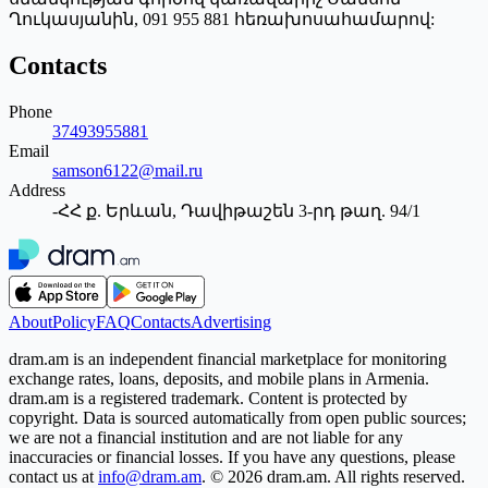
Ղուկասյանին, 091 955 881 հեռախոսահամարով:
Contacts
Phone
37493955881
Email
samson6122@mail.ru
Address
-ՀՀ ք. Երևան, Դավիթաշեն 3-րդ թաղ. 94/1
About
Policy
FAQ
Contacts
Advertising
dram.am is an independent financial marketplace for monitoring
exchange rates, loans, deposits, and mobile plans in Armenia.
dram.am is a registered trademark. Content is protected by
copyright. Data is sourced automatically from open public sources;
we are not a financial institution and are not liable for any
inaccuracies or financial losses. If you have any questions, please
contact us at
info@dram.am
.
© 2026 dram.am. All rights reserved.