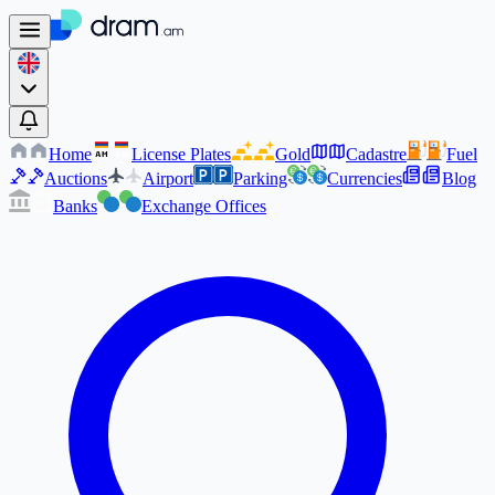
Home
License Plates
Gold
Cadastre
Fuel
AM
AM
Auctions
Airport
Parking
Currencies
Blog
Banks
Exchange Offices