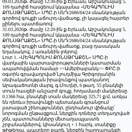
09.03.2026թ. ժամը 12:30-ին ք.Երևան, Արշակունյաց 5,
109 դահլիճ հասցեում կկայանա «ՄԵԳԱՊՈԼԻՍ
ՔՈՆՍԹՐԱՔՇՆ» ՍՊԸ-ի ՍնԴ/2686/04/24 սնանկության
գործով գույքի աճուրդ-վաճառք, չի կայացել հայտեր
չլինելու պատճառով:
31.03.2026թ. ժամը 12:20-ին ք.Երևան, Արշակունյաց 5,
109 դահլիճ հասցեում կկայանա «ՄԵԳԱՊՈԼԻՍ
ՔՈՆՍԹՐԱՔՇՆ» ՍՊԸ-ի ՍնԴ/2686/04/24 սնանկության
գործով գույքի աճուրդ-վաճառք, բաց դասական
եղանակով, 2 առանձին լոերով:
Լոտ 1. «ՄԵԳԱՊՈԼԻՍ ՔՈՆՍԹՐԱՔՇՆ» ՍՊԸ-ի
վարկային պարտավորությունների կատարման
ապահովվման համար <<Ամերիաբանկ>> ՓԲԸ-ի
օգտին գրավադրված՝Լյուդմիլա Գրիգորյանին
սեփականության իրավունքով պատկանող՝
Արագածոտնի մարզ, գ.Մուղնի, 6 թաղ. 55 բնակելի
տուն հասցեի անշարժ գույք, հողամասի մակերեսը
0.1366 հա, բնակելի տան մակերեսը 325,71 ք/մ, առկա
են դեռևս իրավունքի պետական գրանցում
չստացած շինություններ, ընդհանուր վիճակը՝
նորոգման ընթացքում, ներքին դռները տեղադրված
չեն, պատուհանները մետաղապլաստե
շրջանակներով, կիսանկուղ + 1 հարկ, տանիքը
թիթեղյա, պատերը քարե, ներքին հարդարանքի