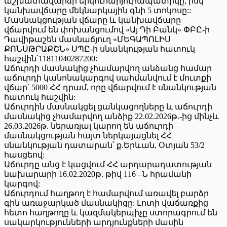
աշխատավարձի երկուհարյուրապատիկը, իսկ
կանխավճարը մեկնարկային գնի 5 տոկոսը::
Մասնակցության վճարը և կանխավճարը
վճարվում են փոխանցումով «Այ Դի Բանկ» ՓԲԸ-ի
Դավիթաշեն մասնաճյուղ «ՄԵԳԱՊՈԼԻՍ
ՔՈՆՍԹՐԱՔՇՆ» ՍՊԸ-ի սնանկության հատուկ
հաշվին՝11811040287200:
Աճուրդի մասնակից չհամարվող անձանց համար
աճուրդի կանոնակարգով սահմանվում է մուտքի
վճար՝ 5000 ՀՀ դրամ, որը վճարվում է սնանկության
հատուկ հաշվին:
Աճուրդին մասնակցել ցանկացողները և աճուրդի
մասնակից չհամարվող անձիք 22.02.2026թ.-ից մինչև
26.03.2026թ. ներառյալ կարող են աճուրդի
մասնակցության հայտ ներկայացնել ՀՀ
սնանկության դատարան՝ ք.Երևան, Օտյան 53/2
հասցեով:
Աճուրդը անց է կացվում ՀՀ արդարադատության
նախարարի 16.02.2020թ. թիվ 116 –Ն հրամանի
կարգով:
Աճուրդում հաղթող է համարվում առավել բարձր
գին առաջարկած մասնակիցը: Լոտի վաճառքից
հետո հաղթողը և կազմակերպիչը ստորագրում են
սակարկությունների արդյունքների մասին