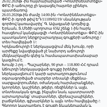
26.02.2026թ -ին հայտարարված «Կոնտինենտտեքս»
ՓԲԸ-ի աճուրդը չի կայացել հայտեր չլինելու
պատճառով։
26.03.2026թ-ին ժամը 14:00-ին «Կոնտինենտտեքս»
ՓԲԸ-ի /գործ թիվ ԵԴ/11109/02/19/ սնանկության
գործով կառավարիչ՝ Գ. Ավագյանի կողմից ք.
Երևան, Տ․Մեծի պողոտա 65Ա շենք 1-ին հարկ
հասցեում կանցկացվի «Կոնտինենտտեքս» ՓԲԸ-ին
պատկանող ներքոշարադրյալ գույքերի աճուրդը /
տես հավելված 1/:
Կրկնաճուրդի է ներկայացվում մեկ խումբ, որի
արժեքը նվազեցված չէ նախորդ աճուրդի
մեկնարկային գնից և համապատասխանաբար
կազմում է.
Խումբ 2-րդ – Պաշարներ, 90 լոտ – 118.800 ՀՀ դրամ:
Աճուրդի ներկայացված գույքը իրենից
ներկայացնում է կարի արտադրությունում
օգտագործված տարբեր տեսակի մեքենա-
սարքավորումներ, օժանդակ հարմարանքներ,
կտորներ, կաշիներ, թելեր, ռեզիններ և այլն,
տնտեսական գույք, ինչպես նաև պատրաստի
արտադրանք՝ տաբատներ, վերնաշապիկներ,
բաճկոններ, գլխարկներ և այլն /տես հավելվածը /:
Գնորդը կատարելու է գույքի ձևակերպման և