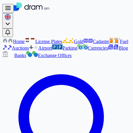
Home
License Plates
Gold
Cadastre
Fuel
AM
AM
Auctions
Airport
Parking
Currencies
Blog
Banks
Exchange Offices