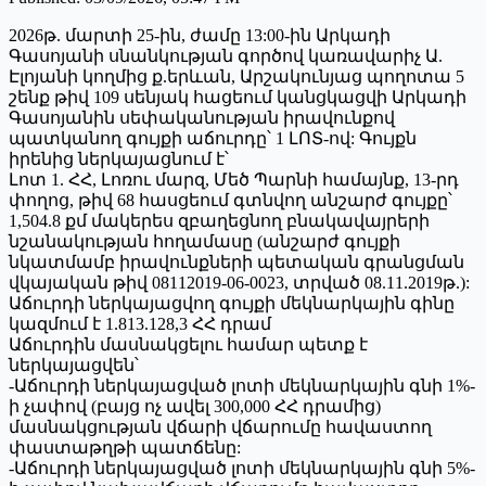
2026թ. մարտի 25-ին, ժամը 13:00-ին Արկադի
Գասոյանի սնանկության գործով կառավարիչ Ա.
Էլոյանի կողմից ք.երևան, Արշակունյաց պողոտա 5
շենք թիվ 109 սենյակ հացեում կանցկացվի Արկադի
Գասոյանին սեփականության իրավունքով
պատկանող գույքի աճուրդը՝ 1 ԼՈՏ-ով: Գույքն
իրենից ներկայացնում է՝
Լոտ 1. ՀՀ, Լոռու մարզ, Մեծ Պարնի համայնք, 13-րդ
փողոց, թիվ 68 հասցեում գտնվող անշարժ գույքը՝
1,504.8 քմ մակերես զբաղեցնող բնակավայրերի
նշանակության հողամասը (անշարժ գույքի
նկատմամբ իրավունքների պետական գրանցման
վկայական թիվ 08112019-06-0023, տրված 08.11.2019թ.):
Աճուրդի ներկայացվող գույքի մեկնարկային գինը
կազմում է 1.813.128,3 ՀՀ դրամ
Աճուրդին մասնակցելու համար պետք է
ներկայացվեն՝
-Աճուրդի ներկայացված լոտի մեկնարկային գնի 1%-
ի չափով (բայց ոչ ավել 300,000 ՀՀ դրամից)
մասնակցության վճարի վճարումը հավաստող
փաստաթղթի պատճենը:
-Աճուրդի ներկայացված լոտի մեկնարկային գնի 5%-