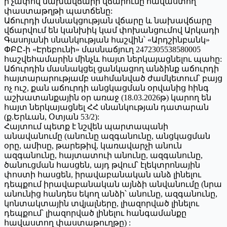
ի չափով նախավճարի վճարումը հավաստող
փաստաթղթի պատճենը:
Աճուրդի մասնակցության վճարը և նախավճարը
վճարվում են կանխիկ կամ փոխանցումով Արկադի
Գասոյանի սնանկության հաշվին՝ «Արդշինբանկ»
ՓԲԸ-ի «Էրեբունի» մասնաճյուղ 2472305538580005
հաշվեհամարին մինչև հայտ ներկայացնելու պահը:
Աճուրդին մասնակցել ցանկացող անձինք աճուրդի
հայտարարությամբ սահմանված ժամկետում՝ բայց
ոչ ուշ, քան աճուրդի անցկացման օրվանից հինգ
աշխատանքային օր առաջ (18.03.2026թ) կարող են
հայտ ներկայացնել ՀՀ սնանկության դատարան
(ք.Երևան, Օտյան 53/2):
Հայտում պետք է նշվեն պարտապանի
անավանումը (անունը ազգանունը, անցկացման
օրը, ամիսը, թարեթիվ, կառավարչի անուն
ազգանունը, հայտատուի անունը, ազգանունը,
ծանուցման հասցեն, այդ թվում՝ էլեկտրոնային
փոստի հասցեն, իրավաբանական անձ լինելու
դեպքում իրավաբանական այնձի անվանումը (նրա
անունից հանդես եկող անձի՝ անունը, ազգանունը,
կոնտակտային տվյալները, լիազորված լինելու
դեպքում՝ լիազորված լինելու հանգամանքը
հավաստող փաստաթուղթը) :