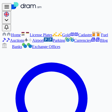
Home
License Plates
Gold
Cadastre
Fuel
AM
AM
Auctions
Airport
Parking
Currencies
Blog
Banks
Exchange Offices