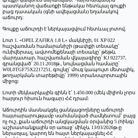
պատկանող վաճառքի ենթակա հետևյալ գույքի
բաց դասական (գնի ավելացման) եղանակով
աճուրդ:
Գույքը աճուրդի է ներկայացվում հետևալ լոտով.
Լոտ 1. «OPEL ZAFIRA 1.8 L» մակնիշի, 01 XP 022
հաշվառման համարանիշի (թափքի տեսակը՝
ունիվերսալ, ավտոմեքենայի տեսակը՝ թեթև
մարդատար, հաշվառման վկայագիրը՝ KJ 922737,
գրանցված՝ 20.11.2018թ., նույնացման համարը՝
W0L0TGF75X2217251, գույնը՝ մուգ կապույտ մետալիկ,
թողարկման տարեթիվը՝ 1999) տրանսպորտային
միջոց:
Լոտի մեկնարկային գինն է՝ 1.450.000 (մեկ միլիոն չորս
հարյուր հիսուն հազար) ՀՀ դրամ:
Աճուրդին մասնակցել ցանկացողները աճուրդի
հայտարարությամբ սահմանված ժամկետում` բայց
ոչ ուշ, քան աճուրդի անցկացման օրվանից 5 (հինգ)
աշխատանքային օր առաջ՝ մինչև 13/03/2026թ-ը
ներառյալ, կարող են հայտ ներկայացնել ՀՀ