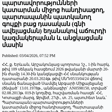
պարտավորությունների
կատարման միջոց հանդիսացող,
պարտապանին պատկանող
գույքի բաց դասական (գնի
ավելացման) եղանակով աճուրդի
կազմակերպման և անցկացման
մասին
Published
:
03/04/2026, 07:52 PM
ՀՀ, ք. Երևան, Արշակունյաց պողոտա 5շ., 1-ին հարկ,
թիվ 109 սենյակ հասցեում 2026 թվականի մարտի 20-
ին ժամը 14.30-ին կանցկացվի ՀՀ սնանկության
դատարանի 20.03.2024թ. թիվ ՍնԴ/0533/04/24 վճռով
սնանկ ճանաչված Սամվել Աբգարի Միքայելյանը
(ծնված` 13.01.1978թ., անձնագիր` AN0598150, տրված՝
02.08.2013թ. 019-ի կողմից, հաշվառման հասցե՝ ՀՀ,
Կոտայքի մարզ, Ջրվեժ, 27փ., տ. 25, այսուհետ նաև՝
Պարտապան) պարտավորությունների
կատարման միջոց հանդիսացող, Պարտապանի
գույքի կազմում ներառված, Պարտապանին