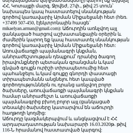
ներկայացման վերջնաժամկետը) կարող եք այցելել
ՀՀ, Կոտայքի մարզ, Ջրվեժ, 27փ., թիվ 25 տուն՝
նախապես կապ հաստատելով սնանկության
գործով կառավարիչ Արման Միքաելյանի հետ (հեռ.
+37499 507-450, էլեկտրոնային հասցե`
mikaelyan.arman@gmail.com): Աճուրդին առնչվող այլ
ցանկացած հարցով աշխատանքային օրերին և
ժամերին կարող եք կապ հաստատել սնանկության
գործով կառավարիչ Արման Միքաելյանի հետ:
Առուվաճառքի պայմանագրի կնքման,
անհրաժեշտության դեպքում՝ դրանից ծագող
իրավունքների պետական գրանցման և/կամ
գնված գույքն ուրիշի տիրապետումից հետ
պահանջելու և/կամ գույքը գնորդի փաստացի
տիրապետմանն անցնելու հետ կապված
գործողություններն ու դրանց առնչվող բոլոր
ծախսերը, առուվաճառքի պայմանագրի կնքման
համար անհրաժեշտ և առուվաճառքի
պայմանագրից բխող բոլոր այլ (ցանկացած
տեսակի) ծախսերը կատարվում են աճուրդի
հաղթողի կողմից:
Աճուրդը կազմակերպվում և անցկացվում է ՀՀ
արդարադատության նախարարի 16.03.2020թ. թիվ
116-Ն հրամանով հաստատված կարգով: