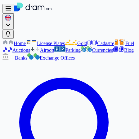
Home
License Plates
Gold
Cadastre
Fuel
AM
AM
Auctions
Airport
Parking
Currencies
Blog
Banks
Exchange Offices