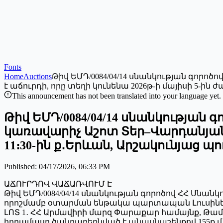
Fonts
Home
Auctions
Թիվ ԵՄԴ/0084/04/14 սնանկության գոր
է աճուրդի, որը տեղի կունենա 2026թ-ի մայիսի 5-ին 
This announcement has not been translated into your language yet.
Թիվ ԵՄԴ/0084/04/14 սնանկության
կառավարիչ Աշոտ Տեր–Վարդանյանը 
11։30-ին ք․Երևան, Արշակունյաց պո
Published
:
04/17/2026, 06:33 PM
ԱՃՈՒՐԴՈՎ ՎԱՃԱՌՎՈՒՄ Է
Թիվ ԵՄԴ/0084/04/14 սնանկության գորոծով ՀՀ Սնանկ
որոշմամբ օտարման ենթակա պարտապան Լուսինե 
ԼՈՏ 1․ ՀՀ Արմավիրի մարզ Փարաքար համայնք, Թաման
հողամասը ծանրաբեռնված է անասնաշենքով 155ք.մ