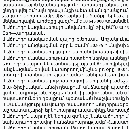
նպատակային նշանակությունը–արտադրական,, օգտ
ընդգրկվել է միայն իրավունքի պետական գրանցու
շաղաղի կիրառմամբ, միջհարկային ծածքը՝ երկաթ–բետ
մեկնարկային արժեքը կազմում է 10 645 000 /տասնմեկ
 Աճուրդի կազմակերպչի անվանումը՝ թիվ ԵՄԴ/008
Տեր–Վարդանյան․
 Աճուրդի անցկացման վայրը՝ ք․Երևան, Արշակունյաց
 Աճուրդի անցկացման օրը և ժամը՝ 2026թ-ի մայիսի 5
 Աճուրդի մասնակից կարող են հանդիսանալ ֆիզ
 Աճուրդի մասնակցության հայտերի ներկայացնելը
Աճուրդին կարող են մասնակցել այն անձինք ովքեր
անցկացման օրվան նախորդող մինչև 5-րդ օրը՝ 30․04․
աճուրդի մասնակցության համար անհրաժեշտ փա
 Աճուրդի մասնակցության հայտին կից անհրաժե
 ա/ ֆիզիկական անձի դեպքում` անձնագրի պատ
կանոնադրության, ինչպես նաև իրավաբանական 
հայտատուների դեպքում՝ պետական հաշվառում
 Մասնակցության վճարը հավաստող անդորրագրերը, ո
աշխատավարձի երկուհարյուրապատիկը, նախավճարը 
 Աճուրդին կարող են ներկա գտնվել նաև աճուր
նախարարի գրավոր հանձնարարությամբ` Հայաստ
 Աճուրդի մասնակցության վճարը, նախավճարը և 