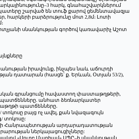
կայինությունը–3 հարկ, գնահաշվարկներում
 պատերը շարված են տուֆ քարով ցեմենտավազյա
, հարկերի բարձրությունը մոտ 2,8մ։ Լոտի
մ։
կրտչյանի սնանկության գործով կառավարիչ Աշոտ
յնքները
կանության իրավունք, ինչպես նաև աճուրդի
ւթյան դատարան (հասցե՝ ք. Երևան, Օտյան 53/2),
տական գրանցումը հավաստող փաստաթղթերի,
 պատճենները. անհատ ձեռնարկատեր
աթղթի պատճենները.
 տոկոսը բայց ոչ ավել, քան նվազագույն
/ տոկոսը:
ստանի Հանրապետության արդարադատության
րության ներկայացուցիչները:
նակով «Սուրբ Մարիամ» ՍՊԸ–ի սնանկության