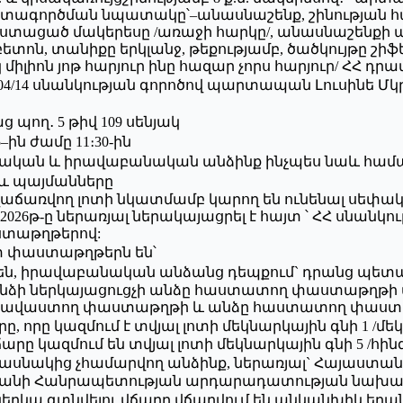
ագործման նպատակը՝–անասնաշենք, շինության հար
մ ստացած մակերեսը /առաջի հարկը/, անասնաշենքի
ոն, տանիքը երկլանջ, թեքությամբ, ծածկույթը շիֆեր
 միլիոն յոթ հարյուր ինը հազար չորս հարյուր/ ՀՀ դրա
4/04/14 սնանկության գորոծով պարտապան Լուսինե Մ
 պող․ 5 թիվ 109 սենյակ
–ին ժամը 11։30-ին
իկական և իրավաբանական անձինք ինչպես նաև համա
 և պայմանները
, վաճառվող լոտի նկատմամբ կարող են ունենալ սեփա
2026թ-ը ներառյալ ներակայացրել է հայտ ՝ ՀՀ սնանկո
ստաթղթերով:
շտ փաստաթղթերն են՝
ճեն, իրավաբանական անձանց դեպքում` դրանց պե
անձի ներկայացուցչի անձը հաստատող փաստաթղթի
ը հավաստող փաստաթղթի և անձը հաստատող փաստ
րը կազմում է տվյալ լոտի մեկնարկային գնի 1 /մեկ/
կազմում են տվյալ լոտի մեկնարկային գնի 5 /հինգ
դի մասնակից չհամարվող անձինք, ներառյալ` Հայա
անի Հանրապետության արդարադատության նախարա
ներկա գտնվելու վճարը վճարվում են անկանխիկ եղա