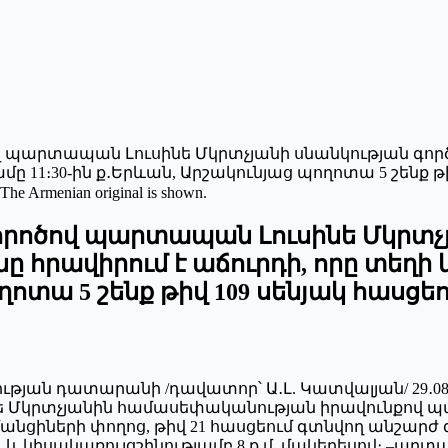
ոծով պարտապան Լուսինե Մկրտչյանի սնանկության գ
ժամը 11։30-ին ք․Երևան, Արշակունյաց պողոտա 5 շենք թ
 The Armenian original is shown.
 գորոծով պարտապան Լուսինե Մկրտչ
հրավիրում է աճուրդի, որը տեղի կո
ղոտա 5 շենք թիվ 109 սենյակ հասցեո
ության դատարանի /դավատոր՝ Ա․Լ. Կատվալյան/ 29․08․
Մկրտչյանին համասեփականության իրավունքով պա
ցիների փողոց, թիվ 21 հասցեում գտնվող անշարժ գու
. և կիսակառույցշինությամբ 8 ք.մ. մակերեսով։ –