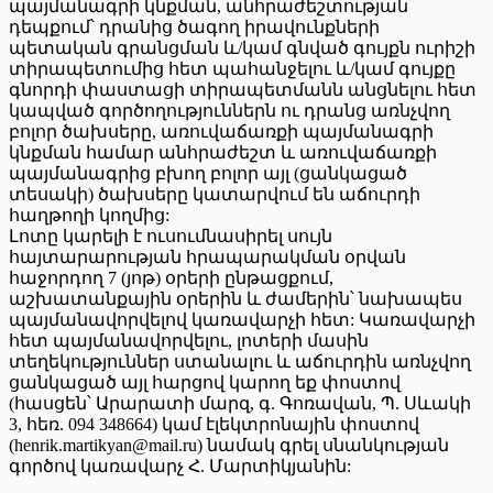
պայմանագրի կնքման, անհրաժեշտության
դեպքում՝ դրանից ծագող իրավունքների
պետական գրանցման և/կամ գնված գույքն ուրիշի
տիրապետումից հետ պահանջելու և/կամ գույքը
գնորդի փաստացի տիրապետմանն անցնելու հետ
կապված գործողություններն ու դրանց առնչվող
բոլոր ծախսերը, առուվաճառքի պայմանագրի
կնքման համար անհրաժեշտ և առուվաճառքի
պայմանագրից բխող բոլոր այլ (ցանկացած
տեսակի) ծախսերը կատարվում են աճուրդի
հաղթողի կողմից:
Լոտը կարելի է ուսումնասիրել սույն
հայտարարության հրապարակման օրվան
հաջորդող 7 (յոթ) օրերի ընթացքում,
աշխատանքային օրերին և ժամերին՝ նախապես
պայմանավորվելով կառավարչի հետ: Կառավարչի
հետ պայմանավորվելու, լոտերի մասին
տեղեկություններ ստանալու և աճուրդին առնչվող
ցանկացած այլ հարցով կարող եք փոստով
(հասցեն՝ Արարատի մարզ, գ. Գոռավան, Պ. Սևակի
3, հեռ. 094 348664) կամ էլեկտրոնային փոստով
(henrik.martikyan@mail.ru) նամակ գրել սնանկության
գործով կառավարչ Հ. Մարտիկյանին: