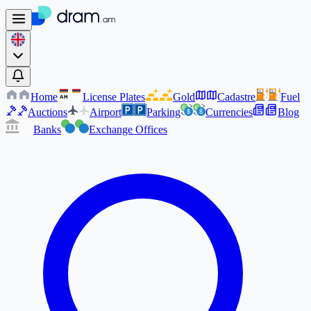
Home
License Plates
Gold
Cadastre
Fuel
AM
AM
Auctions
Airport
Parking
Currencies
Blog
Banks
Exchange Offices