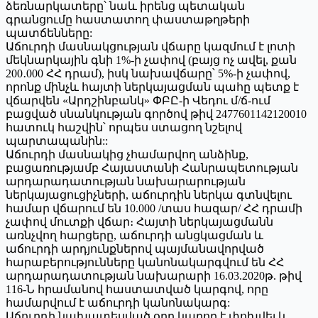
ձեռնարկատերը՝ նաև իրենց պետական
գրանցումը հաստատող փաստաթղթերի
պատճենները:
Աճուրդի մասնակցության վճարը կազմում է լոտի
մեկնարկային գնի 1%-ի չափով (բայց ոչ ավել, քան
200․000 ՀՀ դրամ), իսկ նախավճարը՝ 5%-ի չափով,
որոնք մինչև հայտի ներկայացման պահը պետք է
վճարվեն «Արդշինբանկ» ՓԲԸ-ի Վեդու մ/ճ-ում
բացված սնանկության գործով թիվ 2477601142120010
հատուկ հաշվին՝ որպես ստացող նշելով
պարտապանին::
Աճուրդի մասնակից չհամարվող անձինք,
բացառությամբ Հայաստանի Հանրապետության
արդարադատության նախարարության
ներկայացուցիչների, աճուրդին ներկա գտնվելու
համար վճարում են 10.000 /տաս հազար/ ՀՀ դրամի
չափով մուտքի վճար։ Հայտի ներկայացմանն
առնչվող հարցերը, աճուրդի անցկացման և
աճուրդի արդյունքներով պայմանավորված
հարաբերությունները կանոնակարգվում են ՀՀ
արդարադատության նախարարի 16.03.2020թ. թիվ
116-Ն հրամանով հաստատված կարգով, որը
համարվում է աճուրդի կանոնակարգ:
Աճուրդի նախատեսված օրը կարող է փոխվել և