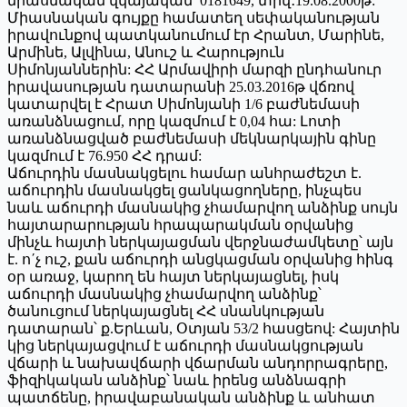
միասնական վկայական՝ 0181649, տրվ․19.08.2000թ:
Միասնական գույքը համատեղ սեփականության
իրավունքով պատկանումում էր Հրանտ, Մարինե,
Արմինե, Ալվինա, Անուշ և Հարություն
Սիմոնյաններին: ՀՀ Արմավիրի մարզի ընդհանուր
իրավասության դատարանի 25.03.2016թ վճռով
կատարվել է Հրատ Սիմոնյանի 1/6 բաժնեմասի
առանձնացում, որը կազմում է 0,04 հա: Լոտի
առանձնացված բաժնեմասի մեկնարկային գինը
կազմում է 76.950 ՀՀ դրամ:
Աճուրդին մասնակցելու համար անհրաժեշտ է.
աճուրդին մասնակցել ցանկացողները, ինչպես
նաև աճուրդի մասնակից չհամարվող անձինք սույն
հայտարարության հրապարակման օրվանից
մինչև հայտի ներկայացման վերջնաժամկետը՝ այն
է. ո΄չ ուշ, քան աճուրդի անցկացման օրվանից հինգ
օր առաջ, կարող են հայտ ներկայացնել, իսկ
աճուրդի մասնակից չհամարվող անձինք՝
ծանուցում ներկայացնել ՀՀ սնանկության
դատարան՝ ք.Երևան, Օտյան 53/2 հասցեով: Հայտին
կից ներկայացվում է աճուրդի մասնակցության
վճարի և նախավճարի վճարման անդորրագրերը,
ֆիզիկական անձինք՝ նաև իրենց անձնագրի
պատճենը, իրավաբանական անձինք և անհատ