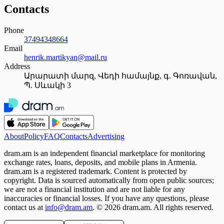
Contacts
Phone
37494348664
Email
henrik.martikyan@mail.ru
Address
Արարատի մարզ, Վեդի համայնք, գ. Գոռավան,
Պ. Սևակի 3
About
Policy
FAQ
Contacts
Advertising
dram.am is an independent financial marketplace for monitoring
exchange rates, loans, deposits, and mobile plans in Armenia.
dram.am is a registered trademark. Content is protected by
copyright. Data is sourced automatically from open public sources;
we are not a financial institution and are not liable for any
inaccuracies or financial losses. If you have any questions, please
contact us at
info@dram.am
.
© 2026 dram.am. All rights reserved.