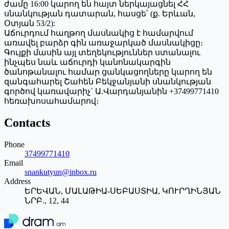
ժամը 16:00 կարող են հայտ ներկայացնել ՀՀ
սնանկության դատարան, հասցե՝ (ք. Երևան,
Օտյան 53/2):
Աճուրդում հաղթող մասնակից է համարվում
առավել բարձր գին առաջարկած մասնակիցը։
Գույքի մասին այլ տեղեկություններ ստանալու
ինչպես նաև աճուրդի կանոնակարգին
ծանոթանալու համար ցանկացողները կարող են
զանգահարել Շահեն Բեկջանյանի սնանկության
գործով կառավարիչ` Ա.Վարդանյանին +37499771410
հեռախոսահամարով։
Contacts
Phone
37499771410
Email
snankutyun@inbox.ru
Address
ԵՐԵՎԱՆ, ՄԱԼԱԹԻԱ-ՍԵԲԱՍՏԻԱ, ԿՈՒՐՂԻՆՅԱՆ
ՆՐԲ., 12, 44