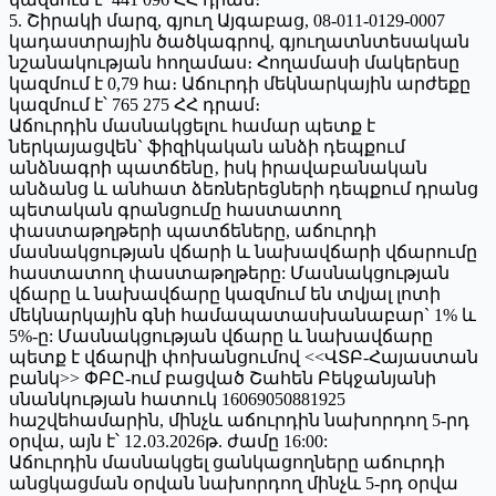
5. Շիրակի մարզ, գյուղ Այգաբաց, 08-011-0129-0007
կադաստրային ծածկագրով, գյուղատնտեսական
նշանակության հողամաս։ Հողամասի մակերեսը
կազմում է 0,79 հա։ Աճուրդի մեկնարկային արժեքը
կազմում է՝ 765 275 ՀՀ դրամ։
Աճուրդին մասնակցելու համար պետք է
ներկայացվեն` ֆիզիկական անձի դեպքում
անձնագրի պատճենը‚ իսկ իրավաբանական
անձանց և անհատ ձեռներեցների դեպքում դրանց
պետական գրանցումը հաստատող
փաստաթղթերի պատճեները, աճուրդի
մասնակցության վճարի և նախավճարի վճարումը
հաստատող փաստաթղթերը: Մասնակցության
վճարը և նախավճարը կազմում են տվյալ լոտի
մեկնարկային գնի համապատասխանաբար` 1% և
5%-ը: Մասնակցության վճարը և նախավճարը
պետք է վճարվի փոխանցումով <<ՎՏԲ-Հայաստան
բանկ>> ՓԲԸ-ում բացված Շահեն Բեկջանյանի
սնանկության հատուկ 16069050881925
հաշվեհամարին, մինչև աճուրդին նախորդող 5-րդ
օրվա, այն է՝ 12․03.2026թ. ժամը 16:00:
Աճուրդին մասնակցել ցանկացողները աճուրդի
անցկացման օրվան նախորդող մինչև 5-րդ օրվա