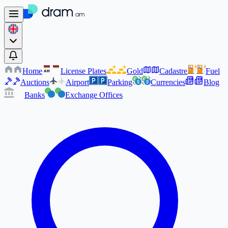
Home
License Plates
Gold
Cadastre
Fuel
AM
AM
Auctions
Airport
Parking
Currencies
Blog
Banks
Exchange Offices