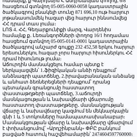
համայնք, ք Վարդենիս Հ Անդրեասյան փողոց, 6/8
հասցեում գտնվող 05-005-0060-0058 կադաստրային
ծածկագրով բնակելի տունը 871 696,10 ութ հարյուր
յոթանասունմեկ հազար վեց հարյուր իննսունվեց
ՀՀ դրամ տաս լումա։
ԼՈՏ 4․ ՀՀ, Գեղարքունիքի մարզ, Վարդենիս
համայնք ք․ Լեռանգործների փողոց 16/1 հողամաս
հասցեում գտնվող 05-005-0141-0001 կադաստրային
ծածկագրով անշարժ գույքը 232 452,58 երկու հարյուր
երեսուներկու հազար չորս հարյուր հիսուներկու ՀՀ
դրամ հիսունութ լումա։
Աճուրդին մասնակցելու համար պետք է
ներկայացվեն՝ 1․ֆիզիկական անձի դեպքում՝
անձնագրի պատճենը, 2․իրավաբանական անձանց
և անհատ ձեռներեցների դեպքում՝ դրանց
պետական գրանցումը հաստատող
փաստաթղթերի պատճենը, 3․աճուրդի
մասնկացության և նախավճարի վճարումը
հաստատող փաստաթղթերը․ մասնակցության
վճարը և նախավճարը կազմում են մեկնարկային
գնի 1 և 5 տոկոսները համապատասխանաբար։
Մասնակցության վճարը և նախավճարը վճարվում
է փոխանցումով՝ «Արդշինբանկ» ՓԲԸ բանկում
բացված հատուկ հաշվեհամարին՝ 2474604597760000։