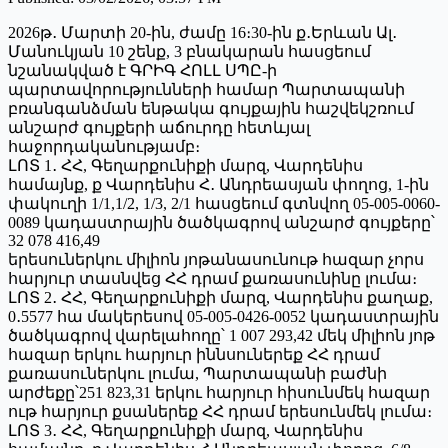
2026թ․ Մարտի 20-ին, ժամը 16։30-ին ք․Երևան Ալ․
Մանուկյան 10 շենք, 3 բնակարան հասցեում
նշանակված է ԳՐԻԳ ՀՈԼԼ ՍՊԸ-ի
պարտավորությունների համար Պարտապանի
բռանգանձման ենթակա գույքային հաշվեկշռում
անշարժ գույքերի աճուրդը հետևյալ
հաջորդականությամբ։
ԼՈՏ 1․ ՀՀ, Գեղարքունիքի մարզ, Վարդենիս
համայնք, ք Վարդենիս Հ․ Անդրեասյան փողոց, 1-ին
փակուղի 1/1,1/2, 1/3, 2/1 հասցեում գտնվող 05-005-0060-
0089 կադաստրային ծածկագրով անշարժ գույքերը՝
32 078 416,49
երեսուներկու միլիոն յոթանասունութ հազար չորս
հարյուր տասնվեց ՀՀ դրամ քառասունինը լումա։
ԼՈՏ 2․ ՀՀ, Գեղարքունիքի մարզ, Վարդենիս քաղաք,
0․5577 հա մակերեսով 05-005-0426-0052 կադաստրային
ծածկագրով վարելահողը՝ 1 007 293,42 մեկ միլիոն յոթ
հազար երկու հարյուր իննսուներեք ՀՀ դրամ
քառասուներկու լումա, Պարտապանի բաժնի
արժեքը՝251 823,31 երկու հարյուր հիսունմեկ հազար
ութ հարյուր քսաներեք ՀՀ դրամ երեսունմեկ լումա։
ԼՈՏ 3․ ՀՀ, Գեղարքունիքի մարզ, Վարդենիս