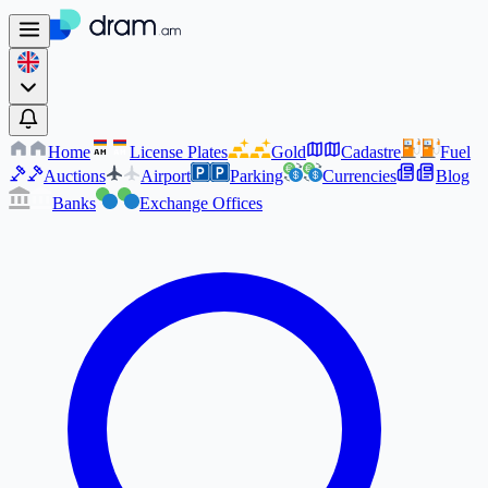
Home
License Plates
Gold
Cadastre
Fuel
AM
AM
Auctions
Airport
Parking
Currencies
Blog
Banks
Exchange Offices