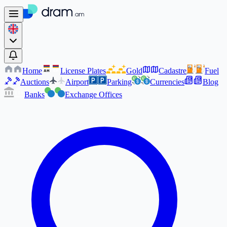
Home
License Plates
Gold
Cadastre
Fuel
AM
AM
Auctions
Airport
Parking
Currencies
Blog
Banks
Exchange Offices