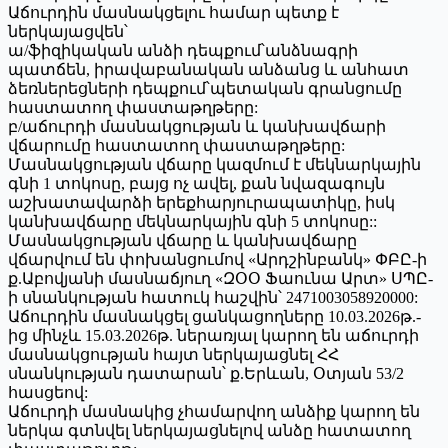
Աճուրդին մասնակցելու համար պետք է
ներկայացվեն՝
ա/ֆիզիկական անձի դեպքում՝անձնագրի
պատճեն, իրավաբանական անձանց և անհատ
ձեռներեցների դեպքում՝պետական գրանցումը
հաստատող փաստաթղթերը:
բ/աճուրդի մասնակցության և կանխավճարի
վճարումը հաստատող փաստաթղթերը:
Մասնակցության վճարը կազմում է մեկնարկային
գնի 1 տոկոսը, բայց ոչ ավել, քան նվազագույն
աշխատավարձի երեքհարյուրապատիկը, իսկ
կանխավճարը մեկնարկային գնի 5 տոկոսը::
Մասնակցության վճարը և կանխավճարը
վճարվում են փոխանցումով «Արդշինբանկ» ՓԲԸ-ի
ք.Աբովյանի մասնաճյուղ «ԶՕՕ Ֆաունա Արտ» ՍՊԸ-
ի սնանկության հատուկ հաշվին՝ 2471003058920000:
Աճուրդին մասնակցել ցանկացողները 10.03.2026թ.-
ից մինչև 15.03.2026թ. ներառյալ կարող են աճուրդի
մասնակցության հայտ ներկայացնել ՀՀ
սնանկության դատարան՝ ք.Երևան, Օտյան 53/2
հասցեով:
Աճուրդի մասնակից չհամարվող անձիք կարող են
ներկա գտնվել ներկայացնելով անձը հատատող