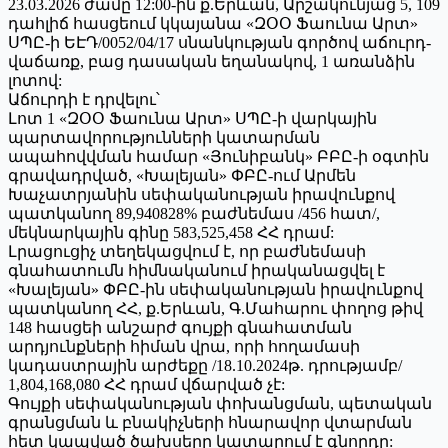
23.03.2026 ժամը 12:00-ին ք.Երևան, Արշակունյաց 5, 109
դահլիճ հասցեում կկայանա «ԶՕՕ Ֆաունա Արտ»
ՍՊԸ-ի ԵԷԴ/0052/04/17 սնանկության գործով աճուրդ-
վաճառք, բաց դասական եղանակով, 1 առանձին
լոտով:
Աճուրդի է դրվելու՝
Լոտ 1 «ԶՕՕ Ֆաունա Արտ» ՍՊԸ-ի վարկային
պարտավորությունների կատարման
ապահովվման համար «Յունիբանկ» ԲԲԸ-ի օգտին
գրավադրված, «Խալեյան» ՓԲԸ-ում Արմեն
Խաչատրյանին սեփականության իրավունքով
պատկանող 89,940828% բաժնեմաս /456 հատ/,
մեկնարկային գինը 583,525,458 ՀՀ դրամ:
Լրացուցիչ տեղեկացվում է, որ բաժնեմասի
գնահատումն հիմնականում իրականացվել է
«Խալեյան» ՓԲԸ-ին սեփականության իրավունքով
պատկանող ՀՀ, ք.Երևան, Գ.Մահարու փողոց թիվ
148 հասցեի անշարժ գույքի գնահատման
արդյունքների հիման վրա, որի հողամասի
կադաստրային արժեքը /18.10.2024թ. դրությամբ/
1,804,168,080 ՀՀ դրամ վճարված չէ:
Գույքի սեփականության փոխանցման, պետական
գրանցման և բնակիչների հնարավոր վտարման
հետ կապված ծախսերը կատարում է գնորդը: