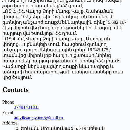
/հինգ միլիոն չորս հարյուր քառասունհինգ հազար
չորս հարյուր տասնմեկ/ ՀՀ դրամ,
ԼՈՏ 2. ՀՀ, Վայոց Ձորի մարզ, Վայք, Շահումյան
փողոց, 102 շենք, թիվ 16 բնակարան հասցեում
գտնվող անշարժ գույք:Մեկնարկային գինը՝ 5.682.167
/վեց միլիոն վեց հարյուր ութսուներկու հազար մեկ
հարյուր վաթսունյոթ/ ՀՀ դրամ,
ԼՈՏ 4. ՀՀ, Վայոց Ձորի մարզ, Վայք, Մայիսյան
փողոց, 11 բնակելի տուն հասցեում գտնվող
անշարժ գույք:Մեկնարկային գինը՝ 16.745.175 /
տասնվեց միլիոն յոթ հարյուր քառասունհինգ
հազար մեկ հարյուր յոթանասունհինգ/ ՀՀ դրամ:
Վաճառքի ներկայացվող գույքի նկարագիրը և
աճուրդի հայտարարության մանրամասները տես
կից ֆայլում:
Contacts
Phone
37491431333
Email
arayiksargsyan65@mail.ru
Address
-ք. Երևան, Արշակունյաց 5, 319 սենյակ