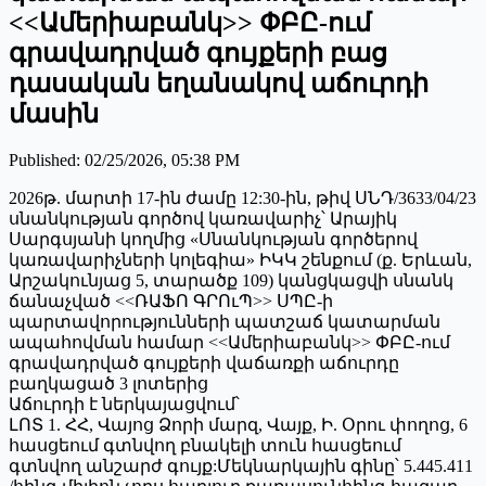
<<Ամերիաբանկ>> ՓԲԸ-ում
գրավադրված գույքերի բաց
դասական եղանակով աճուրդի
մասին
Published
:
02/25/2026, 05:38 PM
2026թ. մարտի 17-ին ժամը 12:30-ին, թիվ ՍՆԴ/3633/04/23
սնանկության գործով կառավարիչ՝ Արայիկ
Սարգսյանի կողմից «Սնանկության գործերով
կառավարիչների կոլեգիա» ԻԿԿ շենքում (ք. Երևան,
Արշակունյաց 5, տարածք 109) կանցկացվի սնանկ
ճանաչված <<ՌԱՖՈ ԳՐՈւՊ>> ՍՊԸ-ի
պարտավորությունների պատշաճ կատարման
ապահովման համար <<Ամերիաբանկ>> ՓԲԸ-ում
գրավադրված գույքերի վաճառքի աճուրդը
բաղկացած 3 լոտերից
Աճուրդի է ներկայացվում՝
ԼՈՏ 1. ՀՀ, Վայոց Ձորի մարզ, Վայք, Ի. Օրու փողոց, 6
հասցեում գտնվող բնակելի տուն հասցեում
գտնվող անշարժ գույք:Մեկնարկային գինը՝ 5.445.411