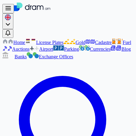
Home
License Plates
Gold
Cadastre
Fuel
AM
AM
Auctions
Airport
Parking
Currencies
Blog
Banks
Exchange Offices