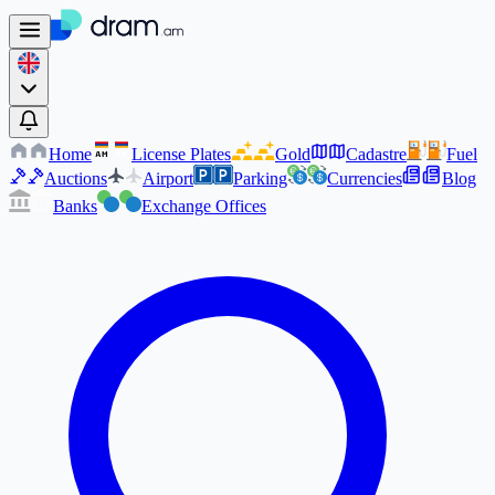
Home
License Plates
Gold
Cadastre
Fuel
AM
AM
Auctions
Airport
Parking
Currencies
Blog
Banks
Exchange Offices