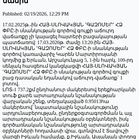
մասին
Published
:
02/19/2026, 12:29 PM
17.02.2025թ.-ին ՀԱՅ-ՍԼՈՎԱԿՅԱՆ ՙԳԱԶՈՄԵՐ՚ ՀՁ
ՓԲԸ-ի սնանկության գործով գույքի աճուրդ
վաճառքը չի կայացել հայտերի բացակայության
պատճառով: 17.03.2026թ. ժամը 13:20-ին ՀԱՅ-
ՍԼՈՎԱԿՅԱՆ ՙԳԱԶՈՄԵՐ՚ ՀՁ ՓԲԸ-ի սնանկության
գործով կառավարիչ Կարեն Մարտիրոսյանի
կողմից ք.Երևան, Արշակունյաց 5, 1-ին հարկ, 109-րդ
սենյակ հասցեում կանցկացվի ՀԱՅ-ՍԼՈՎԱԿՅԱՆ
ՙԳԱԶՈՄԵՐ՚ ՀՁ ՓԲԸ-ի սնակության գործով գույքի
բաց դասական եղանակով աճուրդ-վաճառք` 1
լոտով.
ԼՈՏ-1 737.2քմ ընդհանուր մակերեսով երեքհարկանի
տուֆ քարե արտադրական նշանակության
վարչական շենք, տեղակայված 0.95013հա
մակերեսով՝ նպատակային նշանակությունը
արդյունաբերության, ընդերքօգտագործման և այլ
արտադրական նշանակության օբյեկտների, իսկ
գործառնական նշանակությունը արտադրական
օբյեկտների հողամասի վրա, գտնվում է Տավուշի
մարզի Իջևան համայնք, ք.Իջևան, Ասլանյան փողոց