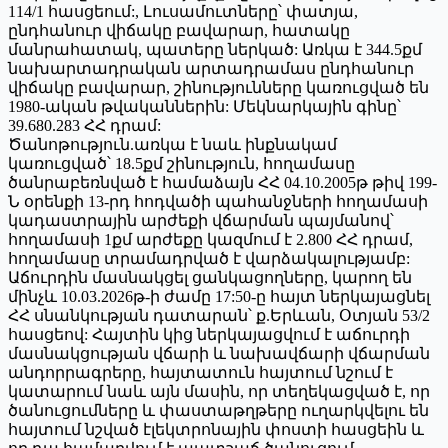
114/1 հասցեում:, Լուսամուտները՝ փատյա,
ընդհանուր վիճակը բավարար, հատակը
մանրահատակ, պատերը ներկած: Առկա է 344.5քմ
նախարտադրական արտադրամաս ընդհանուր
վիճակը բավարար, շինությունները կառուցված են
1980-ական թվականներին: Մեկնարկային գինը՝
39.680.283 ՀՀ դրամ:
Ծանոթություն.առկա է նաև ինքնակամ
կառուցված՝ 18.5քմ շինություն, հողամասը
ծանրաբեռնված է համաձայն ՀՀ 04.10.2005թ թիվ 199-
Ն օրենքի 13-րդ հոդվածի պահանջների հողամասի
կադաստրային արժեքի վճարման պայմանով՝
հողամասի 1քմ արժեքը կազմում է 2.800 ՀՀ դրամ,
հողամասը տրամադրված է վարձակալությամբ:
Աճուրդին մասնակցել ցանկացողները, կարող են
մինչև 10.03.2026թ-ի ժամը 17:50-ը հայտ ներկայացնել
ՀՀ սնանկության դատարան՝ ք.Երևան, Օտյան 53/2
հասցեով: Հայտին կից ներկայացվում է աճուրդի
մասնակցության վճարի և նախավճարի վճարման
անդորրագրերը, հայտատուն հայտում նշում է
կատարում նաև այն մասին, որ տեղեկացված է, որ
ծանուցումները և փաստաթղթերը ուղարկվելու են
հայտում նշված էլեկտրոնային փոստի հասցեին և