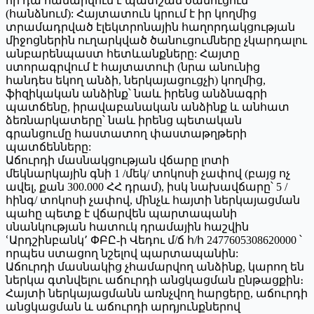
որ դա համարվում է պատշաճ ծանուցում
(հանձնում): Հայտատուն կրում է իր կողմից
տրամադրված էլեկտրոնային հաղորդակցության
միջոցներին ուղարկված ծանուցումները չկարդալու
անբարենպաստ հետևանքները: Հայտը
ստորագրվում է հայտատուի (նրա անունից
հանդես եկող անձի, ներկայացուցչի) կողմից,
ֆիզիկական անձինք՝ նաև իրենց անձնագրի
պատճենը, իրավաբանական անձինք և անհատ
ձեռնարկատերը՝ նաև իրենց պետական
գրանցումը հաստատող փաստաթղթերի
պատճենները:
Աճուրդի մասնակցության վճարը լոտի
մեկնարկային գնի 1 /մեկ/ տոկոսի չափով (բայց ոչ
ավել, քան 300.000 ՀՀ դրամ), իսկ նախավճարը՝ 5 /
հինգ/ տոկոսի չափով, մինչև հայտի ներկայացման
պահը պետք է վճարվեն պարտապանի
սնանկության հատուկ դրամային հաշվին
ՙԱրդշինբանկ՚ ՓԲԸ-ի Վեդու մ/ճ հ/հ 2477605308620000 ՝
որպես ստացող նշելով պարտապանին:
Աճուրդի մասնակից չհամարվող անձինք, կարող են
ներկա գտնվելու աճուրդի անցկացման ընթացքին։
Հայտի ներկայացմանն առնչվող հարցերը, աճուրդի
անցկացման և աճուրդի արդյունքներով