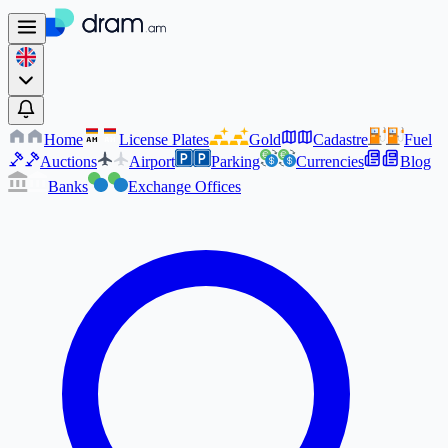
Home
License Plates
Gold
Cadastre
Fuel
AM
AM
Auctions
Airport
Parking
Currencies
Blog
Banks
Exchange Offices