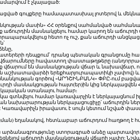
համարվում է չկայացած:
այացված գույքերը համապատասխալ լոտերով և մեկնա
նանկության մասին» ՀՀ օրենքով սահմանված սահման
նք աճուրդին մասնակցելու համար կարող են աճուրդի
րապարակվելուց հետո ոչ ուշ, քան աճուրդի անցկաց
ն՝
ենը,
ատերերի դեպքում՝ դրանց պետական գրանցումը 
 վճարումները հավաստող փաստաթղթերը (անդորրագ
նք վճարում են մասնակցության վճար և նախավճար, որ
ն աշխատավարձի երեքհարյուրապատիկի չափով) և 5
ության գործով «ԱՐԴՇԻՆԲԱՆԿ» ՓԲԸ-ում բացված թի
ի մասնակցության հայտ(եր)ին կից ներկայացվեն Հ
 վկայական ստանալու համար։
րկա գտնվելու համար կառավարչին է ներկայացնում
նախարարության ներկայացուցիչը՝ աճուրդին ներ
Կառավարիչն իրավասու է սույն կետում նշված փաս
ացման) եղանակով, հետևաբար աճուրդում հաղթող է 
ին արձանագրությունը ստորագրած անձը պարտավոր է
եցնելով աճուրդի մասնակցության վճարի չափը: Նշվ