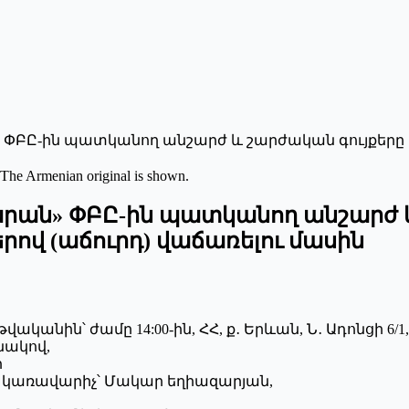
ՓԲԸ-ին պատկանող անշարժ և շարժական գույքերը 
 The Armenian original is shown.
րան» ՓԲԸ-ին պատկանող անշարժ և
ով (աճուրդ) վաճառելու մասին
վականին՝ ժամը 14:00-ին, ՀՀ, ք․ Երևան, Ն․ Ադոնցի 6/1,
նակով,
ի
 կառավարիչ՝ Մակար եղիազարյան,