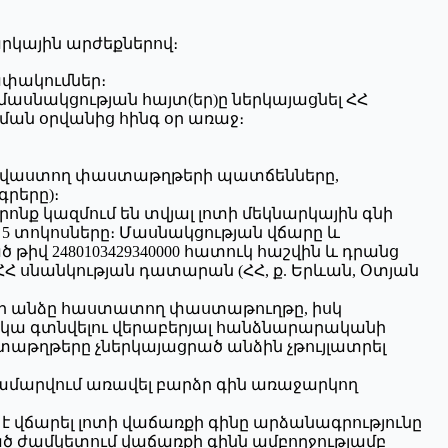
րկային արժեքներով։
ափակումներ։
 մասնակցության հայտ(եր)ը ներկայացնել ՀՀ
ման օրվանից հինգ օր առաջ։
հավաստող փաստաթղթերի պատճենները,
րերը)։
ոնք կազմում են տվյալ լոտի մեկնարկային գնի
 տոկոսները։ Մասնակցության վճարը և
վ 2480103429340000 հատուկ հաշվին և դրանց
Հ սնանկության դատարան (ՀՀ, ք. Երևան, Օտյան
 իր անձը հաստատող փաստաթուղթը, իսկ
կա գտնվելու վերաբերյալ հանձնարարականի
տաթղթերը չներկայացրած անձին չթույլատրել
համարվում առավել բարձր գին առաջարկող
 վճարել լոտի վաճառքի գինը արձանագրությունը
ած ժամկետում վաճառքի գինն ամբողջությամբ