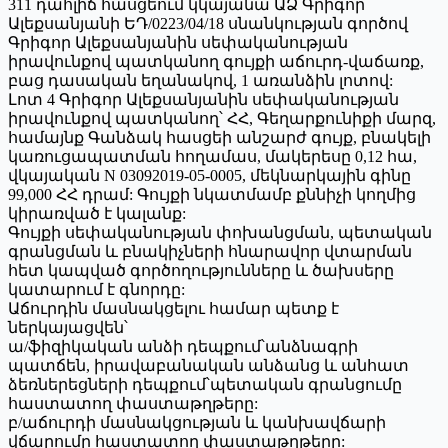
311 դահլիճ հասցեում կկայանա ԱՁ Գրիգոր
Ալեքսանյանի ԵԴ/0223/04/18 սնանկության գործով
Գրիգոր Ալեքսանյանին սեփականության
իրավունքով պատկանող գույքի աճուրդ-վաճառք,
բաց դասական եղանակով, 1 առանձին լոտով:
Լոտ 4 Գրիգոր Ալեքսանյանին սեփականության
իրավունքով պատկանող՝ ՀՀ, Գեղարքունիքի մարզ,
համայնք Գանձակ հասցեի անշարժ գույք, բնակելի
կառուցապատման հողամաս, մակերեսը 0,12 հա,
վկայական N 03092019-05-0005, մեկնարկային գինը
99,000 ՀՀ դրամ: Գույքի նկատմամբ քննիչի կողմից
կիրառված է կալանք:
Գույքի սեփականության փոխանցման, պետական
գրանցման և բնակիչների հնարավոր վտարման
հետ կապված գործողությունները և ծախսերը
կատարում է գնորդը:
Աճուրդին մասնակցելու համար պետք է
ներկայացվեն՝
ա/ֆիզիկական անձի դեպքում՝անձնագրի
պատճեն, իրավաբանական անձանց և անհատ
ձեռներեցների դեպքում՝պետական գրանցումը
հաստատող փաստաթղթերը:
բ/աճուրդի մասնակցության և կանխավճարի
վճարումը հաստատող փաստաթղթերը: