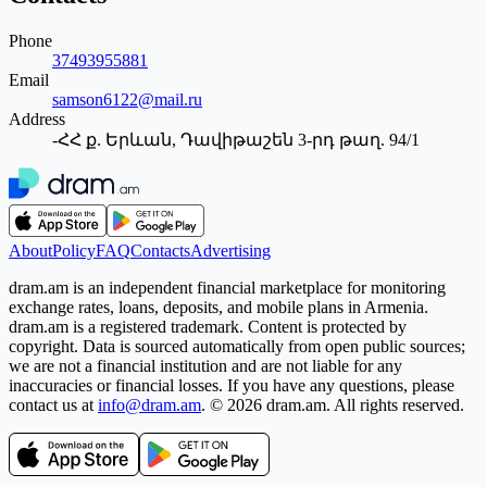
Phone
37493955881
Email
samson6122@mail.ru
Address
-ՀՀ ք. Երևան, Դավիթաշեն 3-րդ թաղ. 94/1
About
Policy
FAQ
Contacts
Advertising
dram.am is an independent financial marketplace for monitoring
exchange rates, loans, deposits, and mobile plans in Armenia.
dram.am is a registered trademark. Content is protected by
copyright. Data is sourced automatically from open public sources;
we are not a financial institution and are not liable for any
inaccuracies or financial losses. If you have any questions, please
contact us at
info@dram.am
.
© 2026 dram.am. All rights reserved.