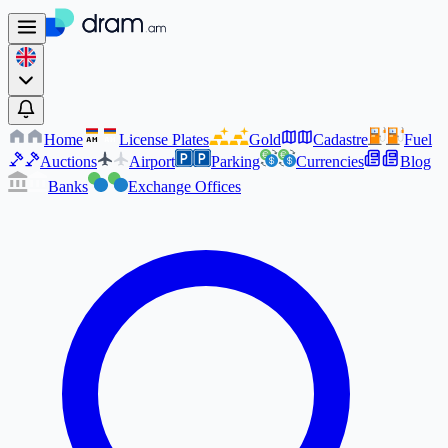
Home
License Plates
Gold
Cadastre
Fuel
AM
AM
Auctions
Airport
Parking
Currencies
Blog
Banks
Exchange Offices