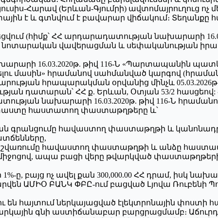
յուսիս-Հարավ (Երևան-Գյումրի) ավտոմայրուղուց ոչ մե
յին է և գտնվում է բավարար վիճակում։ Տեղանքը
եցվում (հիմք՝ ՀՀ արդարադատության նախարարի 16.03.
րի նոտարական վավերացման և սեփականության իր
արարի 16.03.2020թ. թիվ 116-Ն «Պարտապանին պա
ու մասին» հրամանով սահմանված կարգով (հրամանը
րության հրապարակման օրվանից մինչև 05.03.2026թ. 
թյան դատարան՝ ՀՀ ք. Երևան, Օտյան 53/2 հասցեով
ության նախարարի 16.03.2020թ. թիվ 116-Ն հրամանո
 փաստը հաստատող փաստաթղթերը և՝
ան գրանցումը հավաստող փաստաթղթի և կանոնադր
տճենները,
հաշվառումը հավաստող փաստաթղթի և անձը հաստ
 միջոցով, ապա բացի վերը թվարկված փաստաթղթերից
%-ը, բայց ոչ ավել քան 300,000.00 ՀՀ դրամ, իսկ նախա
են ԱՄԻՕ ԲԱՆԿ ՓԲԸ-ում բացված Լյովա Ռուբենի Պո
ւ են հայտում ներկայացված էլեկտրոնային փոստի հա
արկային գնի աստիճանաբար բարցրացմամբ։ Աճուրդո