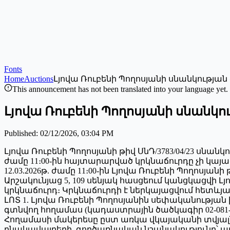
Fonts
Home
Auctions
Լյովա Ռուբենի Պողոսյանի սնանկությա
This announcement has not been translated into your language yet.
Լյովա Ռուբենի Պողոսյանի սնանկ
Published
:
02/12/2026, 03:04 PM
Լյովա Ռուբենի Պողոսյանի թիվ ՍնԴ/3783/04/23 սնան
ժամը 11։00-ին հայտարարված կրկնաճուրդը չի կայա
12.03.2026թ. ժամը 11։00-ին Լյովա Ռուբենի Պողոսյա
Արշակունյաց 5, 109 սենյակ հասցեում կանցկացվի
կրկնաճուրդ։ Կրկնաճուրդի է ներկայացվում հետևյալ 
ԼՈՏ 1. Լյովա Ռուբենի Պողոսյանին սեփականությա
գտնվող հողամաս (կադաստրային ծածկագիր 02-081-0
Հողամասի մակերեսը ըստ առկա վկայականի տվյալներ
բնակավայրերի, գործառնական նշանակությունը՝ այգե