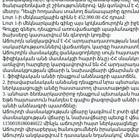
ծանրաբեռնված չէ շինություններով։ Այն գտնվում է Հ
մետր)։ Դեպի հողամաս տանող ճանապարհը գրունտա
Լոտ 1-ի մեկնարկային գինն է 452,990.00 ՀՀ դրամ:
Լոտ 1-ի մեկնարկային գինը այս կրկնաճուրդին չի իջ
Գույքը գնելու դեպքում առուվաճառքի պայմանագ
ծախսերը կատարվում են գնորդի կողմից:
Աճուրդն անցկացվում է ՀՀ արդարադատության նախ
սակարկությաուններվ վաճառելու կարգը հաստատել
Աճուրդին մասնակցել ցանկացողները սույն հայտարա
ֆիզիկական անձ մասնակցի հայտի ձևը) ՀՀ սնանկու
առնչվող հարցերը կարգավորվում են ՀՀ արդարադատ
մասնակցության վճարի և նախավճարի վճարման
1. ֆիզիկական անձի դեպքում անձնագրի պատճեն,
2. իրավաբանական անձանց դեպքում նրա պետակ
ներկայացուցչի անձը հաստատող փաստաթղթի պա
3. անհատ ձեռնարկատիրոջ դեպքում պետական 
Եթե հայտատուն հանդես է գալիս լիազորված անձի
անձի անձնագրի պատճենը։
Աճուրդի մասնակցության վճարը կազմում է լոտի գնի 1
մասնակցության վճարը և նախավճարը պետք է վճարվ
1150018186046022 մինչև աճուրդի հայտ ներկայացնելը:
Աճուրդի վերաբերյալ ծանուցումներն իրականացվելո
Աճուրդն անցկացվում է դասական եղանակով՝ մեկն