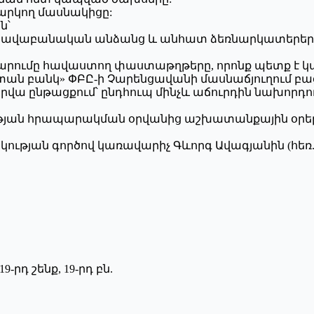
արկող մասնակիցը:
ն՝
իրավաբանական անձանց և անհատ ձեռնարկատերերի
ճարումը հավաստող փաստաթղթերը, որոնք պետք է
ստան բանկ» ՓԲԸ-ի Չարենցավանի մասնաճյուղում բաց
վա ընթացքում՝ ընդհուպ մինչև աճուրդին նախորդող 
արության հրապարակման օրվանից աշխատանքային օր
յան գործով կառավարիչ Գևորգ Ավագյանին (հեռ. (091
-րդ շենք, 19-րդ բն.