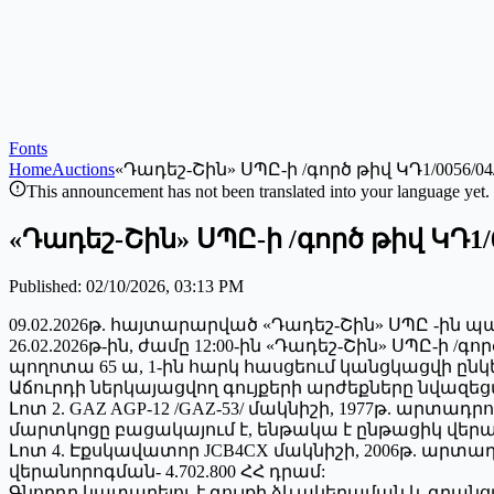
Fonts
Home
Auctions
«Դադեշ-Շին» ՍՊԸ-ի /գործ թիվ ԿԴ1/0056
This announcement has not been translated into your language yet.
«Դադեշ-Շին» ՍՊԸ-ի /գործ թիվ ԿԴ1
Published
:
02/10/2026, 03:13 PM
09.02.2026թ. հայտարարված «Դադեշ-Շին» ՍՊԸ -ին պ
26.02.2026թ-ին, ժամը 12:00-ին «Դադեշ-Շին» ՍՊԸ-ի 
պողոտա 65 ա, 1-ին հարկ հասցեում կանցկացվի ըն
Աճուրդի ներկայացվող գույքերի արժեքները նվազ
Լոտ 2. GAZ AGP-12 /GAZ-53/ մակնիշի, 1977թ. արտա
մարտկոցը բացակայում է, ենթակա է ընթացիկ վերանո
Լոտ 4. Էքսկավատոր JCB4CX մակնիշի, 2006թ. արտադ
վերանորոգման- 4.702.800 ՀՀ դրամ:
Գնորդը կատարելու է գույքի ձևակերպման և գրան