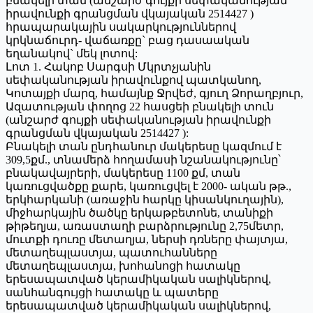
բնակելի տան (անշարժ գույքի սեփականության
իրավունքի գրանցման վկայական 2514427 )
հրապարակային սակարկություններով
կրկնաճուրդ- վաճառքը` բաց դասաական
եղանակով` մեկ լոտով:
Լոտ 1. Հակոբ Սարգսի Մկրտչյանին
սեփականության իրավունքով պատկանող,
Կոտայքի մարզ, համայնք Ջրվեժ, գյուղ Ձորաղբյուր,
Ազատության փողոց 22 հասցեի բնակելի տուն
(անշարժ գույքի սեփականության իրավունքի
գրանցման վկայական 2514427 ):
Բնակելի տան ընդհանուր մակերեսը կազմում է
309,5քմ., տնամերձ հողամասի նշանակությունը՝
բնակավայրերի, մակերեսը 1100 քմ, տան
կառուցվածքը քարե, կառուցվել է 2000- ական թթ.,
երկհարկանի (առաջին հարկը կիսանկուղային),
միջհարկային ծածկը երկաթբետոնե, տանիքի
թիթեղյա, առաստաղի բարձրությունը 2,75մետր,
մուտքի դուռը մետաղյա, ներսի դռները փայտյա,
մետաղեպլաստյա, պատուհանները
մետաղեպլաստյա, խոհանոցի հատակը
երեսապատված կերամիկական սալիկներով,
սանհանգույցի հատակը և պատերը
երեսապատված կերամիկական սալիկներով,