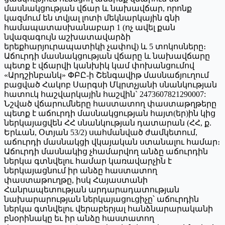
մասնակցության վճար և նախավճար, որոնք
կազմում են տվյալ լոտի մեկնարկային գնի
համապատասխանաբար 1 (ոչ ավել քան
նվազագույն աշխատավարձի
երեքհարյուրապատիկի չափով) և 5 տոկոսները։
Աճուրդի մասնակցության վճարը և նախավճարը
պետք է վճարվի կանխիկ կամ փոխանցումով
«Արդշինբանկ» ՓԲԸ-ի Շենգավիթ մասնաճյուղում
բացված Հակոբ Սարգսի Մկրտչյանի սնանկության
հատուկ հաշվարկային հաշվին` 2473607821290007:
Նշված վճարումները հաստատող փաստաթղթերը
պետք է աճուրդի մասնակցության հայտ(եր)ին կից
ներկայացվեն ՀՀ սնանկության դատարան (ՀՀ, ք.
Երևան, Օտյան 53/2) սահմանված ժամկետում,
աճուրդի մասնակցի վկայական ստանալու համար։
Աճուրդի մասնակից չհամարվող անձը աճուրդին
ներկա գտնվելու համար կառավարչին է
ներկայացնում իր անձը հաստատող
փաստաթուղթը, իսկ Հայաստանի
Հանրապետության արդարադատության
նախարարության ներկայացուցիչը՝ աճուրդին
ներկա գտնվելու վերաբերյալ հանձնարարականի
բնօրինակը եւ իր անձը հաստատող