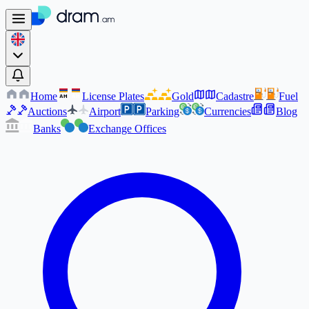
Home
License Plates
Gold
Cadastre
Fuel
AM
AM
Auctions
Airport
Parking
Currencies
Blog
Banks
Exchange Offices