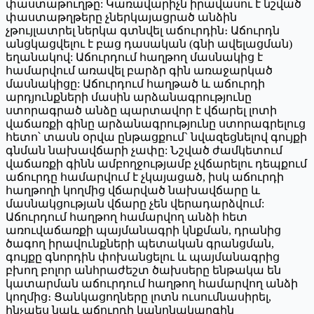
փաստաթուղթը: Կառավարիչն իրավասու է նշված
փաստաթղթերը չներկայացրած անձին
չթույլատրել ներկա գտնվել աճուրդին։ Աճուրդն
անցկացվելու է բաց դասական (գնի ավելացման)
եղանակով: Աճուրդում հաղթող մասնակից է
համարվում առավել բարձր գին առաջարկած
մասնակիցը: Աճուրդում հաղթած և աճուրդի
արդյունքների մասին արձանագրությունը
ստորագրած անձը պարտավոր է վճարել լոտի
վաճառքի գինը արձանագրությունը ստորագրելուց
հետո՝ տասն օրվա ընթացքում` նվազեցնելով գույքի
գնման նախավճարի չափը: Նշված ժամկետում
վաճառքի գինն ամբողջությամբ չվճարելու դեպքում
աճուրդը համարվում է չկայացած, իսկ աճուրդի
հաղթողի կողմից վճարված նախավճարը և
մասնակցության վճարը չեն վերադարձվում:
Աճուրդում հաղթող համարվող անձի հետ
առուվաճառքի պայմանագրի կնքման, դրանից
ծագող իրավունքների պետական գրանցման,
գույքը գնորդին փոխանցելու և պայմանագրից
բխող բոլոր անհրաժեշտ ծախսերը ենթակա են
կատարման աճուրդում հաղթող համարվող անձի
կողմից։ Ցանկացողները լոտն ուսումնասիրել,
ինչպես նաև աճուրդի կանոնակարգին