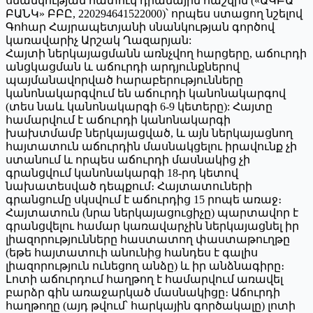
սնանկության հատուկ դրամային հաշվին («ԱԿԲԱ
ԲԱՆԿ» ԲԲԸ, 220294641522000)՝ որպես ստացող նշելով
Գոհար Հայրապետյանի սնանկության գործով
կառավարիչ Արշակ Ղազարյան:
Հայտի ներկայացմանն առնչվող հարցերը, աճուրդի
անցկացման և աճուրդի արդյունքներով
պայմանավորված հարաբերությունները
կանոնակարգվում են աճուրդի կանոնակարգով
(տես նաև կանոնակարգի 6-9 կետերը): Հայտը
համարվում է աճուրդի կանոնակարգի
խախտմամբ ներկայացված, և այն ներկայացնող
հայտատուն աճուրդին մասնակցելու իրավունք չի
ստանում և որպես աճուրդի մասնակից չի
գրանցվում կանոնակարգի 18-րդ կետով
նախատեսված դեպքում։ Հայտատուների
գրանցումը սկսվում է աճուրդից 15 րոպե առաջ։
Հայտատուն (նրա ներկայացուցիչը) պարտավոր է
գրանցվելու համար կառավարչին ներկայացնել իր
լիազորությունները հաստատող փաստաթուղթը
(եթե հայտատուի անունից հանդես է գալիս
լիազորություն ունեցող անձը) և իր անձնագիրը։
Լոտի աճուրդում հաղթող է համարվում առավել
բարձր գին առաջարկած մասնակիցը։ Աճուրդի
հաղթողը (այդ թվում՝ հարկային գործակալը) լոտի