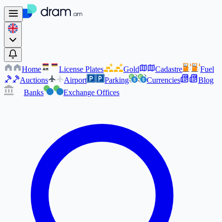
Home
License Plates
Gold
Cadastre
Fuel
AM
AM
Auctions
Airport
Parking
Currencies
Blog
Banks
Exchange Offices