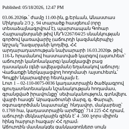
Published
:
05/18/2026, 12:47 PM
03․06․2026թ.՝ ժամը 11։00-ին, ք.Երևան, Անաստաս
Միկոյան 2/3 շ․ 94 տարածք հասցեում (որը
տեսաձայնագրվում է), պարտապան Գոհար
Հայրապետյանի թիվ ՍնԴ/2267/04/25 սնանկության
գործով կառավարիչ (աճուրդի կազմակերպիչ)
Արշակ Ղազարյանի կողմից, ՀՀ
արդարադատության նախարարի 16.03.2020թ. թիվ
116-Ն հրամանով հաստատված կարգով (այսուհետ՝
աճուրդի կանոնակարգ) կանցկացվի բաց
դասական (գնի ավելացման) եղանակով աճուրդ:
Վաճառքի ներկայացվող հողոմասի /այսուհետև՝
Գույքի/ նկարագիրը հետևյալն է.
Լոտ 1 – 02-110-0075-0036 կադաստրային ծածկագրով
գյուղատնտեսական նշանակության հողամաս,
գրանցված իրավունքը՝ սեփականություն, գտնվելու
վայրի հասցե՝ Արագածոտնի մարզ, գ․ Փարպի,
օգտագործման նպատակը՝ հնդավոր, մակարեսը՝
0․1769 հա, կադաստրային արժեքը՝ 714 225 ՀՀ դրամ,
աճուրդի մեկնարկային գինն է՝ 4 ․500 /չորս միլիոն
հինգ հարյուր հազար/ ՀՀ դրամ։
Աճուրդին մասնակցել ցանկացողները սույն