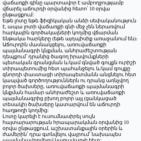
վաճառքի գինը պարտավոր է ամբողջությամբ
վճարել աճուրդի օրվանից հետո՝ 10 օրվա
ընթացքում:
Եթե լոտը եթե ֆիզիկական անձի սեփականություն
է, ապա լոտի վաճառքի գնի մեջ չեն ներառվում
հարկային գործակալների կողմից վճարման
ենթակա հարկերը (եթե այդպիսիք առաջանում են)։
Աճուրդին մասնակցելու, առուվաճառքի
պայմանագրի կնքման, անհրաժեշտության
դեպքում՝ դրանից ծագող իրավունքների
պետական գրանցման և/կամ գնված գույքն ուրիշի
տիրապետումից հետ պահանջելու և/կամ գույքը
գնորդի փաստացի տիրապետմանն անցնելու հետ
կապված գործողություններն ու դրանց առնչվող
բոլոր ծախսերը, առուվաճառքի պայմանագրի
կնքման համար անհրաժեշտ և առուվաճառքի
պայմանագրից բխող բոլոր այլ (ցանկացած
տեսակի) ծախսերը կատարվում են աճուրդի
հաղթողի կողմից:
Լոտը կարելի է ուսումնասիրել սույն
հայտարարության հրապարակման օրվանից 10
օրվա ընթացքում, աշխատանքային օրերին և
ժամերին՝ դրա գտնվելու վայրում՝ նախապես
պայմանավորվելով կառավարչի հետ: