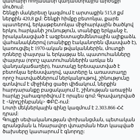
կատարի հողամասի կադաստրային արժեքի
մուծում:
Շենքի մակերեսը կազմում է արտաքին 515,8 քմ
ներքին 420,8 քմ: Շենքի հիմքը բետոնյա, քարե
պատերով, երկաթբետոնյա միջհարկային ծածկով
երկու հարկանի շունություն, տանիքը երկլանջ է,
իրականացված է ազբեստացեմենտային ալիքաձև
վահանակներով (տանիքը էականորեն վնասված է),
կառուցվել է 1970-ական թվականներին, մուտքի
դռները փայտյա և երկաթյա են, պատուհանները
փայտյա (որոշ պատուհաններին առկա են
վանդակաճաղեր), հատակը երեսպատված է
բետոնյա երեսսվաղով, պատերը և առաստաղը
որոշ հատվածներում ներկանյութով, շինությունը
գտնվում է միջինից ցածր վիճակում, ներքին
հարդարանքը բացակայում է, շինության առաջին
հարկը շահագործվում է որպես գոմ: Գրավադրված
է <Արդշինբանկ> ՓԲԸ-ում:
Լոտի մեկներկային գինը կազմում է 2.303.866 ՀՀ
դրամ:
Գույքի սեփականության փոխանցման, պետական
գրանցման և հնարավոր վտարման հետ կապված
ծախսերը կատարում է գնորդը: