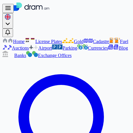
Home
License Plates
Gold
Cadastre
Fuel
AM
AM
Auctions
Airport
Parking
Currencies
Blog
Banks
Exchange Offices