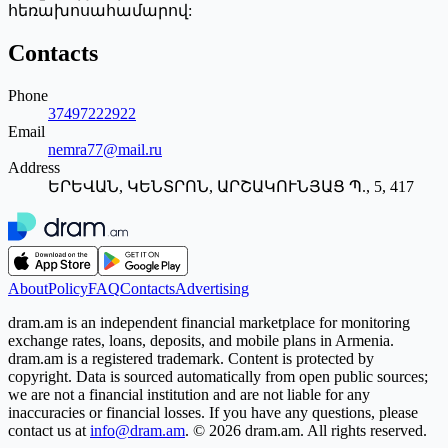
հեռախոսահամարով:
Contacts
Phone
37497222922
Email
nemra77@mail.ru
Address
ԵՐԵՎԱՆ, ԿԵՆՏՐՈՆ, ԱՐՇԱԿՈՒՆՅԱՑ Պ., 5, 417
About
Policy
FAQ
Contacts
Advertising
dram.am is an independent financial marketplace for monitoring
exchange rates, loans, deposits, and mobile plans in Armenia.
dram.am is a registered trademark. Content is protected by
copyright. Data is sourced automatically from open public sources;
we are not a financial institution and are not liable for any
inaccuracies or financial losses. If you have any questions, please
contact us at
info@dram.am
.
© 2026 dram.am. All rights reserved.