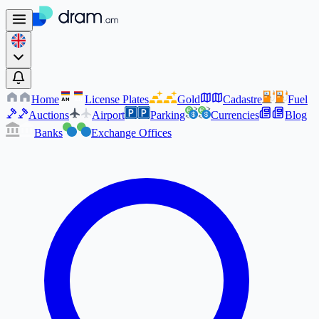
Home
License Plates
Gold
Cadastre
Fuel
AM
AM
Auctions
Airport
Parking
Currencies
Blog
Banks
Exchange Offices