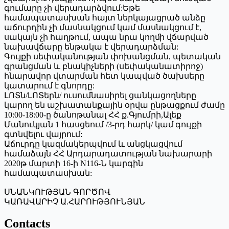
գումարը չի վերադարձվում:Եթե
համապատասխան հայտ ներկայացրած անձը
աճուրդին չի մասնակցում կամ մասնակցում է,
սակայն չի հաղթում, ապա նրա կողﬕ վճարված
նախավճարը ենթակա է վերադարձման:
Գույքի սեփականության փոխանցման, պետական
գրանցման և բնակիչների (սեփականատիրոջ)
հնարավոր վտարման հետ կապված ծախսերը
կատարում է գնորդը:
ԼՈՏն/ԼՈՏերն/ ուսումնասիրել ցանկացողները
կարող են աշխատանքային օրվա ընթացքում ժամը
10:00-18:00-ը ծանոթանալ ՀՀ ք.Գյումրի,Ալեք
Մանուկյան 1 հասցեում /3-րդ հարկ/ կամ գույքի
գտնվելու վայրում:
Աճուրդը կազմակերպվում և անցկացվում
համաձայն ՀՀ Արդարադատության նախարարի
2020թ մարտի 16-ի N116-Ն կարգին
համապատասխան:
ՍՆԱՆԿՈՒԹՅԱՆ ԳՈՐԾՈՎ
ԿԱՌԱՎԱՐԻՉ Ա.ՀԱՐՈՒԹՅՈՒՆՅԱՆ
Contacts