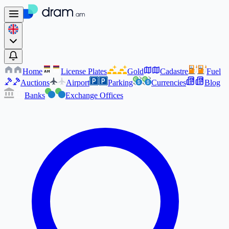
Home
License Plates
Gold
Cadastre
Fuel
AM
AM
Auctions
Airport
Parking
Currencies
Blog
Banks
Exchange Offices