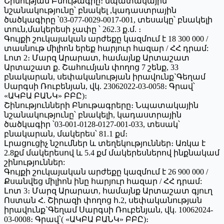
Շինության Բնութագրը։ նպատակային
նշանակությունը՝ բնակել ,կադաստրային
ծածկագիրը ՝03-077-0029-0017-001, տեսակը՝ բնակելի
տուն,մակերեսի չափը ՝ 262.3 ք.մ. ։
Գույքի շուկայական արժեքը կազմում է 18 300 000 /
տասնութ միլիոն երեք հարյուր հազար / ՀՀ դրամ:
Լոտ 2։ Մարզ Արարատ, համայնք Արտաշատ
Արտաշատ ք. Շահումյան փողոց 7 շենք, 33
բնակարան, սեփականության իրավունք`Գեղամ
Սարգսի Ռուբենյան, վկ. 23062022-03-0058։ Գրավ՝
«ԱԿԲԱ ԲԱՆԿ» ԲԲԸ)։
Շինությունների Բնութագրերը։ Նպատակային
նշանակությունը՝ բնակելի, կադաստրային
ծածկագիր ՝03-001-0128-0127-001-033, տեսակ՝
բնակարան, մակերես՝ 81.1 քմ։
Լրացուցիչ նշումներ և տեղեկություններ։ Առկա է
2.8քմ մակերեսով և 5.4 քմ մակերեսներով ինքնակամ
շինություններ:
Գույքի շուկայական արժեքը կազմում է 26 900 000 /
Քսանվեց միլիոն ինը հարյուր հազար / ՀՀ դրամ:
Լոտ 3։ Մարզ Արարատ, համայնք Արտաշատ գյուղ
Ոստան Հ. Շիրազի փողոց հ.2, սեփականության
իրավունք`Գեղամ Սարգսի Ռուբենյան, վկ. 10062024-
03-0008։ Գրավ՝( «ԱԿԲԱ ԲԱՆԿ» ԲԲԸ)։