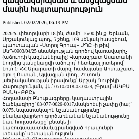
կազմակերպման և անցկացման
մասին հայտարարություն
Published
:
02/02/2026, 06:19 PM
2026թ․ փետրվարի 18-ին, ժամը՝ 16։00-ին ք. Երևան,
Արշակունյաց պող., 5 շենք, 109 սենյակ հասցեում,
պարտապան «Ստրոյ Գրուպ» ՍՊԸ -ի թիվ
ՍնԴ/0903/04/25 սնանկության գործով կառավարիչ
(աճուրդի կազմակերպիչ) Վարազդատ Ասատանի
կողմից կանցկացվի աճուրդ՝ հետևյալ լոտերով՝
Լոտ 1։ ՀՀ Արարատի մարզ, համայանք Արտաշատ,
գյուղ Ոստան, Այվազյան փող., 27 տուն
,սեփականության իրավունք՝ Արշակ Ռուբիկի
Հարությունյան, վկ.՝ 05102018-03-0029, (Գրավ՝«ԱԿԲԱ
ԲԱՆԿ» ԲԲԸ)։
Հողամասի Բնութագրերը։ կադաստրային
ծածկագիրը՝ 03-077-0029-0017,մակերեսի չափը (հա)՝
0.075, նպատակային նշանակությունը՝
բնակավայրերի,գործառնական նշանակությունը
կամ հողատեսքը՝ բնակելի
կառուցապատման,գրանցված իրավունքի
տեսակը՝ սեփականություն