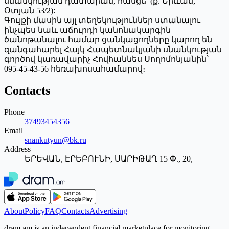
սնանկության դատարան, հասցե՝ (ք. Երևան,
Օտյան 53/2):
Գույքի մասին այլ տեղեկություններ ստանալու
ինչպես նաև աճուրդի կանոնակարգին
ծանոթանալու համար ցանկացողները կարող են
զանգահարել Հայկ Հապետնակյանի սնանկության
գործով կառավարիչ Հովհաննես Սողոմոնյանին՝
095-45-43-56 հեռախոսահամարով։
Contacts
Phone
37493454356
Email
snankutyun@bk.ru
Address
ԵՐԵՎԱՆ, ԷՐԵԲՈՒՆԻ, ՍԱՐԻԹԱՂ 15 Փ., 20,
About
Policy
FAQ
Contacts
Advertising
dram.am is an independent financial marketplace for monitoring