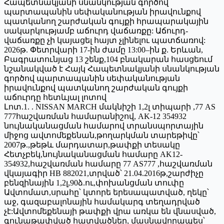
Հապետնակյանի սնանկության գործով
պարտապանին սեփականության իրավունքով
պատկանող շարժական գույքի հրապարակային
սակարկությամբ աճուրդ վաճառքը: Աճուրդ-
վաճառքը չի կայացել հայտ չլինելու պատճառով:
2026թ. Փետրվարի 17-ին ժամը 13:00–ին ք. Երևան,
Բագրատունյաց 13 շենք,104 բնակարան հասցեում
նշանակված է Հայկ Հապետնակյանի սնանկության
գործով պարտապանին սեփականության
իրավունքով պատկանող շարժական գույքի
աճուրդը հետևյալ լոտով
Լոտ.1. . NISSAN MARCH մակնիշի 1,2լ տիպարի ,77 AS
777հաշվառման համարանիշով, AK-12 354932
նույնականացման համարով տրանսպորտային
միջոց ավտոմեքենան,թողարկման տարեթիվը՝
2007թ.,թեթև մարդատար,թափքի տեսակը
Հետչբեկ,նույնականացման համարը AK12-
354932,հաշվառման համարը 77 AS777 ,հաշվառման
վկայագիր HB 882021,տրված՝ 21.04.2016թ,շարժիչը
բենզինային 1,2լ,90ձ.ու,փոխանցման տուփը
Ավտոմատ,սրահը՝ կտորե երեսապատված, ղեկը՝
աջ, գազաբալոնային համակարգ տեղադրված
չէ:Ավտոմեքենայի թափքի վրա առկա են վնասված,
գունաթափված հատվածներ, մասնավորապես՝