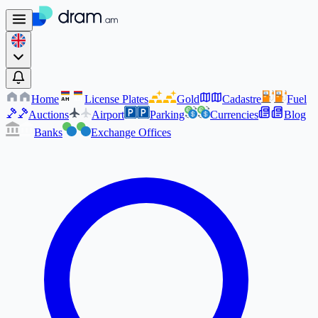
Home
License Plates
Gold
Cadastre
Fuel
AM
AM
Auctions
Airport
Parking
Currencies
Blog
Banks
Exchange Offices