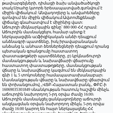
թափարգելների, դիմացի ձախ անվածածկոցի
տակ:Սրահը կտորե երեսապատված,գտնվում է
միջին վիճակում: Անվադողերը և անվահեծերը
գտնվում են միջին վիճակում:Ավտոմեքենայի
վիճակը գնահատվում է միջինից վատ:
Աճուրդի մեկնարկային գինը` 880 000 ՀՀ դրամ:
Աճուրդին մասնակցելու համար պետք է
ներկայացվեն ա)ֆիզիկական անձի դեպքում
անձնագրի պատճենը‚ իսկ իրավաբանական
անձանց և անհատ ձեռներեցների դեպքում դրանց
պետական գրանցումը հաստատող
փաստաթղթերի պատճեները‚ բ) կրկնաճուրդի
մասնակցության և նախավճարի վճարումը
հաստատող փաստաթղթերը‚ մասնակցության
վճարը և նախավճարը կազմում են մեկնարկային
գնի 1 և 5 տոկոսները համապատասխանաբար։
Մասնակցության վճարը և նախավճարը վճարվում
են փոխանցումով ,,ՎՏԲ-Հայաստան բանկ,, ՓԲԸ-ի
16069035301849 սնանկության հատուկ հաշվին մինչև
աճուրդին նախորդող 5-րդ օրվա ժամը 16:00։
Աճուրդին մասնակցել ցանկացողները աճուրդի
անցկացման օրվան նախորդող մինչև 5-րդ օրվա
ժամը 16:00 կարող են հայտ ներկայացնել ՀՀ