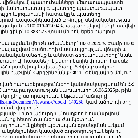
ավ վիճակում, պատուհանները՝ մետաղապլաստե
անոցի մանրահատակ է, պատերը պաստառապատ,
ւյցի և լոգարանի հատակը և պատերը
ում, գազաֆիկացված է: Գույքը սեփականության
կան՝ 29102019-07-0043/, ապահովելով Էմիլ Սամվելի
ը՝ 10.383.523 /տաս միլիոն երեք հարյուր
յացման վերջնաժամկետը՝ 18.02.2026թ. ժամը 18:00
երկայացվում է աճուրդի մասնակցության վճարի և
աբանական անձինք և անհատ ձեռնարկատերը՝ նաև
ատուի հասանելի էլեկտրոնային փոստի հասցե:
0 ՀՀ դրամ), իսկ նախավճարը՝ 5 /հինգ/ տոկոսի
 հաշվին՝ <Արդշինբանկ> ՓԲԸ Շենգավիթ մ/ճ, հ/հ
րված հարաբերությունները կանոնակարգվում են ՀՀ
Հ արդարադատության նախարարի 16.06.2025թ. թին
ղի կողմից ստորագրման ենթակա՝ աճուրդի
rlis.am/DocumentView.aspx?docid=140258
, կամ աճուրդի օրը՝
ցման վայրում:
թյամբ: Լոտի աճուրդում հաղթող է համարվում
րվանից հետո՝տասնօրյա ժամկետում:
ագող իրավունքների պետական գրանցման և/կամ
անցնելու հետ կապված գործողություններն ու
քի պայմանագրից բխող բոլոր այլ (ցանկացած