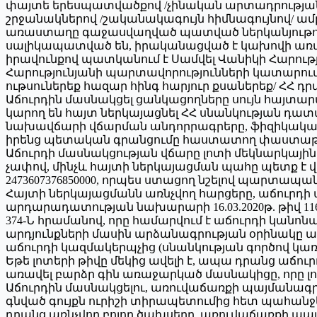
փայտե երեսպատվածքով /չինական արտադրության/
շրջանակներով /շականակագույն հիմնագույնով
առաստաղը գաջասվաղված պատված ներկանյութով
սալիկապատված են, իրականացված է կախովի առա
իրավունքով պատկանում է Սամվել Վանիկի Հարությու
Հարությունյանի պարտավորությունների կատարումը
ութսուներեք հազար հինգ հարյուր քսաներեք/ ՀՀ դր
Աճուրդին մասնակցել ցանկացողները սույն հայտար
կարող են հայտ ներկայացնել ՀՀ սնանկության դատա
նախավճարի վճարման անդորրագրերը, ֆիզիկական
իրենց պետական գրանցումը հաստատող փաստաթղթե
Աճուրդի մասնակցության վճարը լոտի մեկնարկային գնի
չափով, մինչև հայտի ներկայացման պահը պետք է 
2473607376850000, որպես ստացող նշելով պարտապան
Հայտի ներկայացմանն առնչվող հարցերը, աճուրդի
արդարադատության նախարարի 16.03.2020թ. թիվ 1
374-Ն հրամանով, որը համարվում է աճուրդի կանո
արդյունքների մասին արձանագրության օրինակը ա
աճուրդի կազմակերպչից (սնանկության գործով կառ
Եթե լոտերի թիվը մեկից ավելի է, ապա դրանց աճո
առավել բարձր գին առաջարկած մասնակիցը, որը լ
Աճուրդին մասնակցելու, առուվաճառքի պայմանագ
գնված գույքն ուրիշի տիրապետումից հետ պահանջե
դրանց առնչվող բոլոր ծախսերը, առուվաճառքի պ