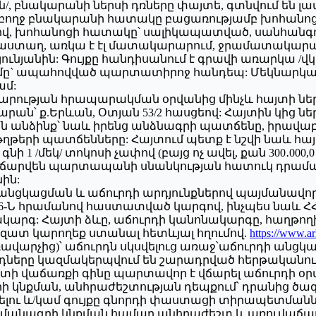
, բնակարանի ներսի դռները փայտե, գտնվում են լ
/ ամբողջ բնակարանի հատակը բացառությամբ խոհ
, խոհանոցի հատակը՝ սալիկապատված, սանհանգո
ստաղ, առկա է էլ մատակարարում, ջրամատակարար
նյանին: Գույքը հանդիսանում է գրավի առարկա /վկայա
` ապահովված պարտատիրոջ հանդեպ: Մեկնարկային գին
ամ:
արության հրապարակման օրվանից մինչև հայտի ներկա
րան՝ ք.Երևան, Օտյան 53/2 հասցեով: Հայտին կից ն
 անձինք՝ նաև իրենց անձնագրի պատճենը, իրավ
րի պատճենները: Հայտում պետք է նշվի նաև հայտ
 1 /մեկ/ տոկոսի չափով (բայց ոչ ավել, քան 300․000,
վճարվեն պարտապանի սնանկության հատուկ դրամային
ին:
 անցկացման և աճուրդի արդյունքներով պայմանավո
16-Ն հրամանով հաստատված կարգով, ինչպես նաև Հ
նակարգ: Հայտի ձևը, աճուրդի կանոնակարգը, հաղթո
զատ կարողեք ստանալ հետևյալ հղումով.
https://www.a
ավարչից)՝ աճուրդն սկսվելուց առաջ՝աճուրդի անցկա
ւրդները կազմակերպվում են շարադրված հերթականու
ոտի վաճառքի գինը պարտավոր է վճարել աճուրդի օ
րի կնքման, անհրաժեշտության դեպքում՝ դրանից ծ
լու և/կամ գույքը գնորդի փաստացի տիրապետմանն 
այմանագրի կնքման համար անհրաժեշտ և առուվաճառ