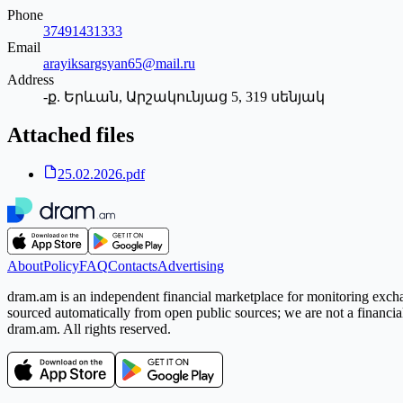
Phone
37491431333
Email
arayiksargsyan65@mail.ru
Address
-ք. Երևան, Արշակունյաց 5, 319 սենյակ
Attached files
25.02.2026.pdf
About
Policy
FAQ
Contacts
Advertising
dram.am is an independent financial marketplace for monitoring exchan
sourced automatically from open public sources; we are not a financial i
dram.am. All rights reserved.