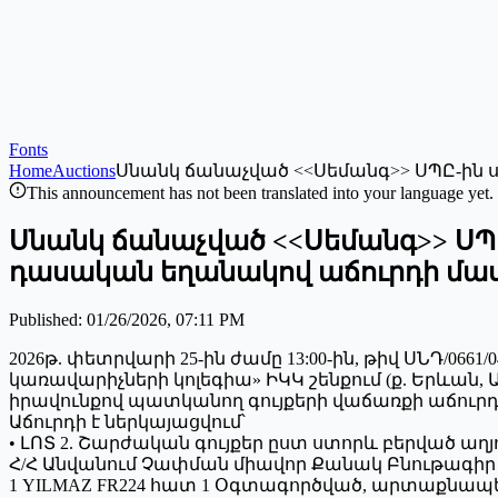
Fonts
Home
Auctions
Սնանկ ճանաչված <<Սեմանգ>> ՍՊԸ-ին 
This announcement has not been translated into your language yet.
Սնանկ ճանաչված <<Սեմանգ>> ՍՊ
դասական եղանակով աճուրդի մա
Published
:
01/26/2026, 07:11 PM
2026թ. փետրվարի 25-ին ժամը 13:00-ին, թիվ ՍՆԴ/06
կառավարիչների կոլեգիա» ԻԿԿ շենքում (ք. Երևան
իրավունքով պատկանող գույքերի վաճառքի աճուրդ
Աճուրդի է ներկայացվում՝
• ԼՈՏ 2. Շարժական գույքեր ըստ ստորև բերված աղ
Հ/Հ Անվանում Չափման միավոր Քանակ Բնութագիր
1 YILMAZ FR224 հատ 1 Օգտագործված, արտաքնա