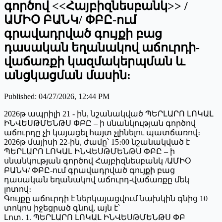
գործով <<Հայբիզնեսբանկ>> /
ԱՄԻՕ ԲԱՆԿ/ ՓԲԸ-ում
գրավադրված գույքի բաց
դասական եղանակով աճուրդի-
վաճառքի կազմակերպման և
անցկացման մասին:
Published
:
04/27/2026, 12:44 PM
2026թ ապրիլի 21 - ին, նշանակված ՊԵՐԼԱՐՈ ԼՈԿԱԼ
ԻՆՎԵՍԹՄԵՆԹՍ ՓԲԸ – ի սնանկության գործով
աճուրդը չի կայացել հայտ չլինելու պատճառով։
2026թ մայիսի 22-ին, ժամը՝ 15։00 նշանակված է
ՊԵՐԼԱՐՈ ԼՈԿԱԼ ԻՆՎԵՍԹՄԵՆԹՍ ՓԲԸ – ի
սնանկության գործով Հայբիզնեսբանկ /ԱՄԻՕ
ԲԱՆԿ/ ՓԲԸ-ում գրավադրված գույքի բաց
դասական եղանակով աճուրդ-վաճառքը մեկ
լոտով։
Գույքը աճուրդի է ներկայացվում նախկին գնից 10
տոկոս իջեցրած գնով, այն է՝
Լոտ. 1. ՊԵՐԼԱՐՈ ԼՈԿԱԼ ԻՆՎԵՍԹՄԵՆԹՍ ՓԲ