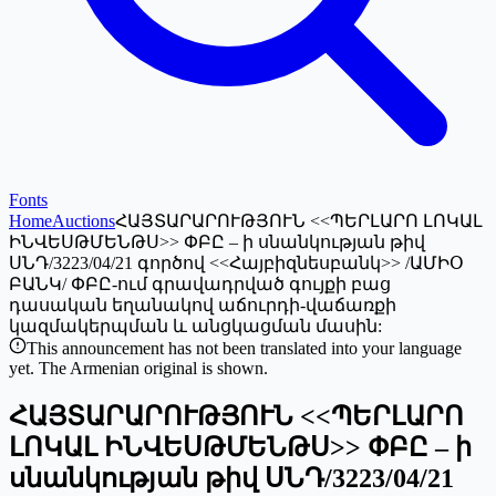
Fonts
Home
Auctions
ՀԱՅՏԱՐԱՐՈՒԹՅՈՒՆ <<ՊԵՐԼԱՐՈ ԼՈԿԱԼ
ԻՆՎԵՍԹՄԵՆԹՍ>> ՓԲԸ – ի սնանկության թիվ
ՍՆԴ/3223/04/21 գործով <<Հայբիզնեսբանկ>> /ԱՄԻՕ
ԲԱՆԿ/ ՓԲԸ-ում գրավադրված գույքի բաց
դասական եղանակով աճուրդի-վաճառքի
կազմակերպման և անցկացման մասին:
This announcement has not been translated into your language
yet. The Armenian original is shown.
ՀԱՅՏԱՐԱՐՈՒԹՅՈՒՆ <<ՊԵՐԼԱՐՈ
ԼՈԿԱԼ ԻՆՎԵՍԹՄԵՆԹՍ>> ՓԲԸ – ի
սնանկության թիվ ՍՆԴ/3223/04/21