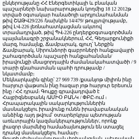
ընկերությանը ՀՀ Էներգետիկայի և բնական
պաշարների նախարարության կողմից 18 12 2012թ
տրված օգտակար հանածոյի արդյունահանման
թիվ ՇԱԹՎ29/226 /նախկին 14/479/ թույլտվությամբ,
թիվ ԼՎ-226 լեռնահատկացման ակտով
տրամադրված, թիվ ՊՎ-226 ընդերքօգտագործման
պայմանագրի շրջանակներում, ՀՀ, Գեղարքունիքի
մարզ, համայնք, Ճամբարակ, գյուղ՝ Ներքին
Ճամբարակ, Սիրունձորի գաբրոների հանքավայրի
շահագործման /պաշարի հանքահանման/
իրավունքի մնացորդային ժամանակահատվածի / 9
տարի գնահատման պահի դրությամբ /
նկատմամբ։
Մեկնարկային գինը՝ 27 969 739 /քսանյոթ միլիոն ինը
հարյուր վաթսուն ինը հազար յոթ հարյուր երեսուն
ինը / ՀՀ դրամ։ Գույքը գրավադրված է
Հայբիզնեսբանկ /ԱՄԻՕ ԲԱՆԿ / ՓԲԸ-ում ։
Հրապարակային սակարկություններին
մասնակցելու իրավունք ունեն իրավաբանական
անձինք /այդ թվում՝ օտարերկրյա պետության
առևտրային կազմակերպություններ/, որոնք
լիազոր մարմնից համաձայնություն են ստացել
դրանց մասնակցելու համար։
Գույքի սեփականության փոխանցման, պետական