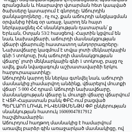
գրանցման և հնարավոր վտարման հետ կապված
ծախսերը կատարում է գնորդը։ Աճուրդին
ցանկացողները , ոչ ուշ, քան աճուրդի անցկացման
օրվանից հինգ օր առաջ, կարող են հայտ
ներկայացնել ՀՀ սնանկության դատարան՝ ք
Երևան, Օտյան 53/2 հասցեով։ Հայտին կցվում են
նաև նախավճարի, աճուրդի մասնակցության
վճարի վճարումը հաստատող անդորրագրերը։
Նախավճարը կազմում է տվյա լոտի մեկնարկային
գնի 5 տոկոսը, իսկ աճուրդի մասնակցության
վճարը՝ լոտի մեկնարկային գնի 1 տոկոսը, բայց ոչ
ավել, քան նվազագույն աշխատավարձի երկու
հարյուրապատիկը։
Աճուրդին կարող են ներկա գտնվել նաև աճուրդի
մասնակից չհամարվող անձինք, վճարելով մուտքի
վճար՝ 5 000 ՀՀ դրամ։ Աճուրդի նախավճարը,
մասնակցության վճարը և մուտքի վճարը վճարվում
է ՎՏԲ-Հայաստան բանկ ՓԲԸ-ում բացված
ՊԵՐԼԱՐՈ ԼՈԿԱԼ ԻՆՎԵՍԹՄԵՆԹՍ ՓԲ ընկերության
սնանկության հատուկ 16069047817912
հաշվեհամարին։
Աճուրդում հաղթող մասնակից է համարվում
առավել բարձր գին առաջարկած մասնակիցը, ով