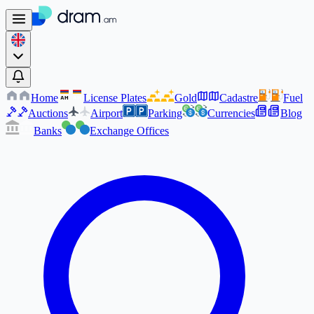
Home
License Plates
Gold
Cadastre
Fuel
AM
AM
Auctions
Airport
Parking
Currencies
Blog
Banks
Exchange Offices