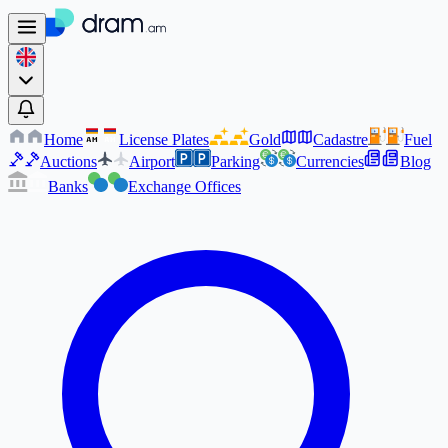
Home
License Plates
Gold
Cadastre
Fuel
AM
AM
Auctions
Airport
Parking
Currencies
Blog
Banks
Exchange Offices