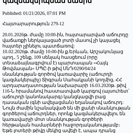
կազմակերպման մասին
Published
:
01/21/2026, 07:01 PM
Հայտարարություն 279-12
20.01.2026թ. ժամը 10:00-ին, հայտարարված աճուրդը
վաճառքի ներկայացած լոտի մասով չի կայացել
հայտեր չլինելու պատճառով:
10․02․2026թ. ժամը 10։00-ին ք.Երևան, Արշակունյաց
պող., 5 շենք, 109 սենյակ հասցեում (որը
տեսաձայնագրվում է) պարտապան «Հայկ
Թովմասյան» ՍՊԸ-ի թիվ ՍնԴ/0290/04/24
սնանկության գործով կառավարիչ (աճուրդի
կազմակերպիչ) Տիգրան Սահակյանի կողմից, ՀՀ
արդարադատության նախարարի 16.03.2020թ. թիվ
116-Ն հրամանով հաստատված կարգով (այսուհետ՝
աճուրդի կանոնակարգ) կանցկացվի բաց
դասական (գնի ավելացման) եղանակով աճուրդ:
Նույն ժամին նշանակված են մի քանի սնանկության
գործերով աճուրդներ, որոնք կազմակերպվելու են
կառավարչի մոտ սնանկության գործերի
հերթական համարների հաջորդականությամբ։
Եթե լոտերի թիվը մեկից ավելի է, ապա դրանց