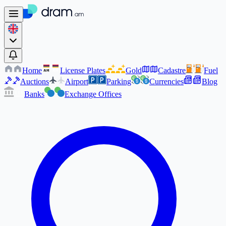
Home
License Plates
Gold
Cadastre
Fuel
AM
AM
Auctions
Airport
Parking
Currencies
Blog
Banks
Exchange Offices