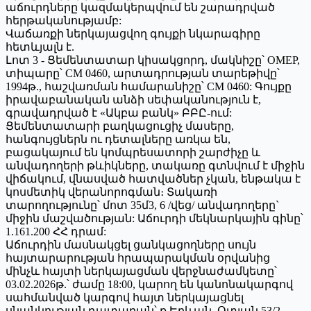
աճուրդները կազմակերպվում են շարադրված
հերթականությամբ:
Վաճառքի ներկայացվող գույքի նկարագիրը
հետևյալն է.
Լոտ 3 - Ցեմենտատար կիսակցորդ, մակնիշը՝ OMEP,
տիպարը՝ CM 0460, արտադրության տարեթիվը՝
1994թ., հաշվառման համարանիշը՝ CM 0460: Գույքը
իրավաբանական անձի սեփականություն է,
գրավադրված է «Ակբա բանկ» ԲԲԸ-ում:
Ցեմենտատարի բաղկացուցիչ մասերը,
հանգույցներն ու դետալները առկա են,
բացակայում են կոմպրեսատորի շարժիչը և
անվադողերի թևիկները, տակառը գտնվում է միջին
վիճակում, վնասված հատվածներ չկան, ենթակա է
կոսմետիկ վերանորոգման։ Տակառի
տարողությունը՝ մոտ 35մ3, 6 /վեց/ անվադողերը`
միջին մաշվածության: Աճուրդի մեկնարկային գինը՝
1.161.200 ՀՀ դրամ:
Աճուրդին մասնակցել ցանկացողները սույն
հայտարարության հրապարակման օրվանից
մինչև հայտի ներկայացման վերջնաժամկետը՝
03.02.2026թ.՝ ժամը 18:00, կարող են կանոնակարգով
սահմանված կարգով հայտ ներկայացնել
սնանկության դատարան՝ ք.Երևան, Օտյան 53/2