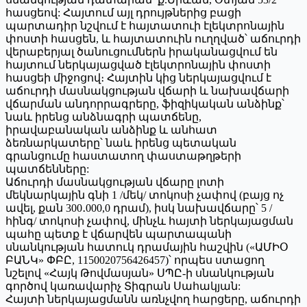
հասցեով: Հայտում այլ դրույթներից բացի
պարտադիր նշվում է հայտատուի էլեկտրոնային
փոստի հասցեն, և հայտատուին ուղղված՝ աճուրդի
վերաբերյալ ծանուցումներն իրականացվում են
հայտում ներկայացված էլեկտրոնային փոստի
հասցեի միջոցով։ Հայտին կից ներկայացվում է
աճուրդի մասնակցության վճարի և նախավճարի
վճարման անդորրագրերը, ֆիզիկական անձինք՝
նաև իրենց անձնագրի պատճենը,
իրավաբանական անձինք և անհատ
ձեռնարկատերը՝ նաև իրենց պետական
գրանցումը հաստատող փաստաթղթերի
պատճենները:
Աճուրդի մասնակցության վճարը լոտի
մեկնարկային գնի 1 /մեկ/ տոկոսի չափով (բայց ոչ
ավել, քան 300․000,0 դրամ), իսկ նախավճարը՝ 5 /
հինգ/ տոկոսի չափով, մինչև հայտի ներկայացման
պահը պետք է վճարվեն պարտապանի
սնանկության հատուկ դրամային հաշվին («ԱՄԻՕ
ԲԱՆԿ» ՓԲԸ, 1150020756426457)՝ որպես ստացող
նշելով «Հայկ Թովմասյան» ՍՊԸ-ի սնանկության
գործով կառավարիչ Տիգրան Սահակյան:
Հայտի ներկայացմանն առնչվող հարցերը, աճուրդի