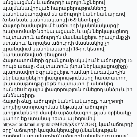
անցկացման և աճուրդի արդյունքներով
պայմանավորված հարաբերությունները
կանոնակարգվում են աճուրդի կանոնակարգով
(տես նաև կանոնակարգի 6-9 կետերը):
Հայտը համարվում է աճուրդի կանոնակարգի
խախտմամբ ներկայացված, և այն ներկայացնող
հայտատուն աճուրդին մասնակցելու իրավունք չի
ստանում և որպես աճուրդի մասնակից չի
գրանցվում կանոնակարգի 18-րդ կետով
նախատեսված դեպքում։
Հայտատուների գրանցումը սկսվում է աճուրդից 15
րոպե առաջ։ Հայտատուն (նրա ներկայացուցիչը)
պարտավոր է գրանցվելու համար կառավարչին
ներկայացնել իր լիազորությունները հաստատող
փաստաթուղթը (եթե հայտատուի անունից
հանդես է գալիս լիազորություն ունեցող անձը) և իր
անձնագիրը։
Հայտի ձևը, աճուրդի կանոնակարգը, հաղթողի
կողմից ստորագրման ենթակա՝ աճուրդի
արդյունքների մասին արձանագրության օրինակը
կարող եք ստանալ հետևյալ հղումով.
https://cloud.mail.ru/public/MBc8/pXxYV2UeQ, կամ աճուրդի
օրը՝ աճուրդի կազմակերպչից (սնանկության
գործով կառավարչից)՝ աճուրդն սկսվելուց առաջ՝