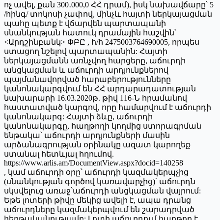
ոչ ավել, քան 300․000,0 ՀՀ դրամ), իսկ նախավճարը՝ 5
/հինգ/ տոկոսի չափով, մինչև հայտի ներկայացման
պահը պետք է վճարվեն պարտապանի
սնանկության հատուկ դրամային հաշվին՝
<Արդշինբանկ> ՓԲԸ , հ/հ 2475003764690005, որպես
ստացող նշելով պարտապանին: Հայտի
ներկայացմանն առնչվող հարցերը, աճուրդի
անցկացման և աճուրդի արդյունքներով
պայմանավորված հարաբերությունները
կանոնակարգվում են ՀՀ արդարադատության
նախարարի 16.03.2020թ. թիվ 116-Ն հրամանով
հաստատված կարգով, որը համարվում է աճուրդի
կանոնակարգ: Հայտի ձևը, աճուրդի
կանոնակարգը, հաղթողի կողմից ստորագրման
ենթակա՝ աճուրդի արդյունքների մասին
արձանագրության օրինակը ազատ կարողեք
ստանալ հետևյալ հղումով.
https://www.arlis.am/DocumentView.aspx?docid=140258
, կամ աճուրդի օրը՝ աճուրդի կազմակերպչից
(սնանկության գործով կառավարչից)՝ աճուրդն
սկսվելուց առաջ՝աճուրդի անցկացման վայրում:
Եթե լոտերի թիվը մեկից ավելի է, ապա դրանց
աճուրդները կազմակերպվում են շարադրված
հերթականությամբ: Լոտի աճուրդում հաղթող է