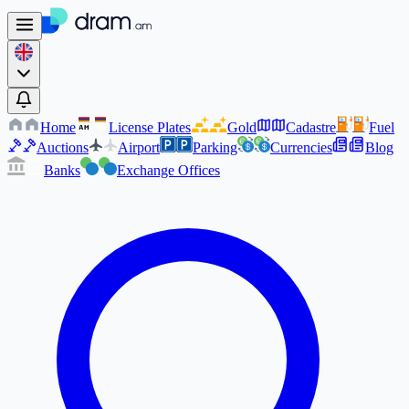
Home
License Plates
Gold
Cadastre
Fuel
AM
AM
Auctions
Airport
Parking
Currencies
Blog
Banks
Exchange Offices