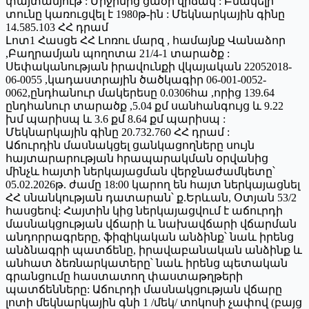
փայտանյութ : Միջինից ցածր վիճակ : Բնակելի
տունը կառուցվել է 1980թ-ին : Մեկնարկային գինը
14.585.103 ՀՀ դրամ
Լոտ1 Հասցե ՀՀ Լոռու մարզ , համայնք Վանաձոր
,Բաղրամյան պողոտա 21/4-1 տարածք :
Սեփականության իրավունքի վկայական 22052018-
06-0055 ,կադաստրային ծածկագիր 06-001-0052-
0062,ընդհանուր մակերեսը 0.0306հա ,որից 139.64
ընդհանուր տարածք ,5.04 քմ սանհանգույց և 9.22
խմ պարիսպ և 3.6 քմ 8.64 քմ պարիսպ :
Մեկնարկային գինը 20.732.760 ՀՀ դրամ :
Աճուրդին մասնակցել ցանկացողները սույն
հայտարարության հրապարակման օրվանից
մինչև հայտի ներկայացման վերջնաժամկետը՝
05.02.2026թ. ժամը 18:00 կարող են հայտ ներկայացնել
ՀՀ սնանկության դատարան՝ ք.Երևան, Օտյան 53/2
հասցեով: Հայտին կից ներկայացվում է աճուրդի
մասնակցության վճարի և նախավճարի վճարման
անդորրագրերը, ֆիզիկական անձինք՝ նաև իրենց
անձնագրի պատճենը, իրավաբանական անձինք և
անհատ ձեռնարկատերը՝ նաև իրենց պետական
գրանցումը հաստատող փաստաթղթերի
պատճենները: Աճուրդի մասնակցության վճարը
լոտի մեկնարկային գնի 1 /մեկ/ տոկոսի չափով (բայց