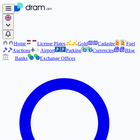
Home
License Plates
Gold
Cadastre
Fuel
AM
AM
Auctions
Airport
Parking
Currencies
Blog
Banks
Exchange Offices