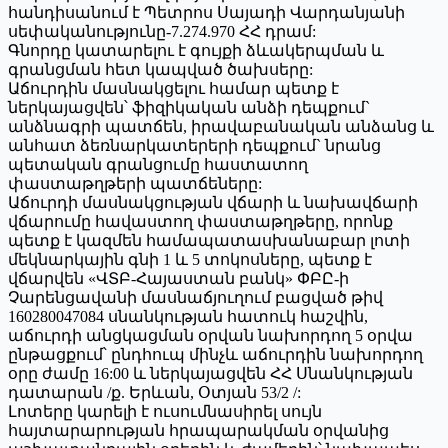
հանդիսանում է Պետրոս Սայադի Վարդանյանի
սեփականությունը-7.274.970 ՀՀ դրամ:
Գնորդը կատարելու է գույքի ձևակերպման և
գրանցման հետ կապված ծախսերը:
Աճուրդին մասնակցելու համար պետք է
ներկայացվեն՝ ֆիզիկական անձի դեպքում`
անձնագրի պատճեն, իրավաբանական անձանց և
անհատ ձեռնարկատերերի դեպքում` նրանց
պետական գրանցումը հաստատող
փաստաթղթերի պատճեները:
Աճուրդի մասնակցության վճարի և նախավճարի
վճարումը հավաստող փաստաթղթերը, որոնք
պետք է կազմեն համապատասխանաբար լոտի
մեկնարկային գնի 1 և 5 տոկոսները, պետք է
վճարվեն «ՎՏԲ-Հայաստան բանկ» ՓԲԸ-ի
Չարենցավանի մասնաճյուղում բացված թիվ
160280047084 սնանկության հատուկ հաշվին,
աճուրդի անցկացման օրվան նախորդող 5 օրվա
ընթացքում՝ ընդհուպ մինչև աճուրդին նախորդող
օրը ժամը 16:00 և ներկայացվեն ՀՀ Սնանկության
դատարան /ք. Երևան, Օտյան 53/2 /:
Լոտերը կարելի է ուսումնասիրել սույն
հայտարարության հրապարակման օրվանից