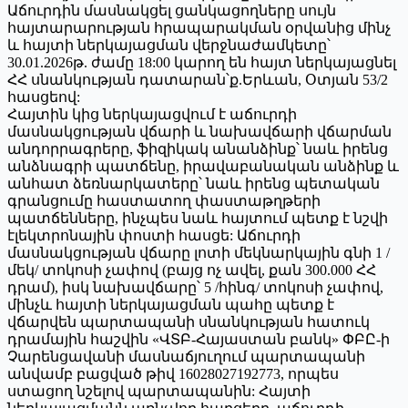
Աճուրդին մասնակցել ցանկացողները սույն
հայտարարության հրապարակման օրվանից մինչ
և հայտի ներկայացման վերջնաժամկետը՝
30.01.2026թ. ժամը 18:00 կարող են հայտ ներկայացնել
ՀՀ սնանկության դատարան՝ք.Երևան, Օտյան 53/2
հասցեով:
Հայտին կից ներկայացվում է աճուրդի
մասնակցության վճարի և նախավճարի վճարման
անդորրագրերը, ֆիզիկակ անանձինք՝ նաև իրենց
անձնագրի պատճենը, իրավաբանական անձինք և
անհատ ձեռնարկատերը՝ նաև իրենց պետական
գրանցումը հաստատող փաստաթղթերի
պատճենները, ինչպես նաև հայտում պետք է նշվի
էլեկտրոնային փոստի հասցե: Աճուրդի
մասնակցության վճարը լոտի մեկնարկային գնի 1 /
մեկ/ տոկոսի չափով (բայց ոչ ավել, քան 300.000 ՀՀ
դրամ), իսկ նախավճարը՝ 5 /հինգ/ տոկոսի չափով,
մինչև հայտի ներկայացման պահը պետք է
վճարվեն պարտապանի սնանկության հատուկ
դրամային հաշվին «ՎՏԲ-Հայաստան բանկ» ՓԲԸ-ի
Չարենցավանի մասնաճյուղում պարտապանի
անվամբ բացված թիվ 16028027192773, որպես
ստացող նշելով պարտապանին: Հայտի