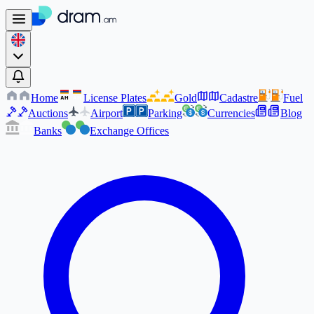
Home
License Plates
Gold
Cadastre
Fuel
AM
AM
Auctions
Airport
Parking
Currencies
Blog
Banks
Exchange Offices