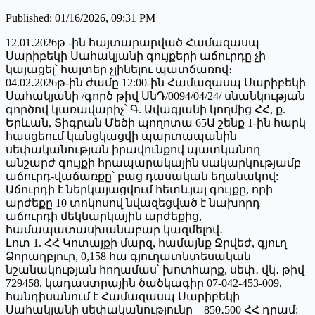
Published
:
01/16/2026, 09:31 PM
12.01․2026թ -ին հայտարարված Համազասպ
Սարիբեկի Սահակյանի գույքերի աճուրդը չի
կայացել՝ հայտեր չլինելու պատճառով։
04.02․2026թ-ին ժամը 12:00-ին Համազասպ Սարիբեկի
Սահակյանի /գործ թիվ ՍնԴ/0094/04/24/ սնանկության
գործով կառավարիչ՝ Գ. Ավագյանի կողմից ՀՀ, ք.
Երևան, Տիգրան Մեծի պողոտա 65Ա շենք 1-ին հարկ
հասցեում կանցկացվի պարտապանին
սեփականության իրավունքով պատկանող
անշարժ գույքի հրապարակային սակարկությամբ
աճուրդ-վաճառքը՝ բաց դասական եղանակով:
Աճուրդի է ներկայացվում հետևյալ գույքը, որի
արժեքը 10 տոկոսով նվազեցված է նախորդ
աճուրդի մեկնարկային արժեքից,
համապատասխանաբար կազմելով․
Լոտ 1. ՀՀ Կոտայքի մարզ, համայնք Ջրվեժ, գյուղ
Ձորաղբյուր, 0,158 հա գյուղատնտեսական
նշանակության հողամաս՝ խոտհարք, սեփ․ վկ․ թիվ
729458, կադաստրային ծածկագիր 07-042-453-009,
հանդիսանում է Համազասպ Սարիբեկի
Սահակյանի սեփականությունը – 850․500 ՀՀ դրամ: