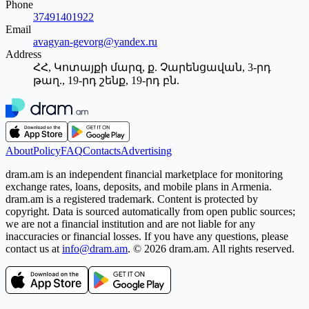
Phone
37491401922
Email
avagyan-gevorg@yandex.ru
Address
ՀՀ, Կոտայքի մարզ, ք. Չարենցավան, 3-րդ
թաղ., 19-րդ շենք, 19-րդ բն.
About
Policy
FAQ
Contacts
Advertising
dram.am is an independent financial marketplace for monitoring
exchange rates, loans, deposits, and mobile plans in Armenia.
dram.am is a registered trademark. Content is protected by
copyright. Data is sourced automatically from open public sources;
we are not a financial institution and are not liable for any
inaccuracies or financial losses. If you have any questions, please
contact us at
info@dram.am
.
© 2026 dram.am. All rights reserved.