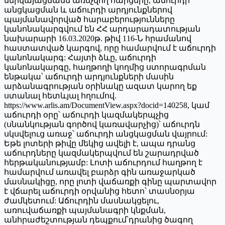
ներկայացմանն առնչվող հարցերը, աճուրդի
անցկացման և աճուրդի արդյունքներով
պայմանավորված հարաբերությունները
կանոնակարգվում են ՀՀ արդարադատության
նախարարի 16.03.2020թ. թիվ 116-Ն հրամանով
հաստատված կարգով, որը համարվում է աճուրդի
կանոնակարգ: Հայտի ձևը, աճուրդի
կանոնակարգը, հաղթողի կողմից ստորագրման
ենթակա՝ աճուրդի արդյունքների մասին
արձանագրության օրինակը ազատ կարող եք
ստանալ հետևյալ հղումով.
https://www.arlis.am/DocumentView.aspx?docid=140258, կամ
աճուրդի օրը՝ աճուրդի կազմակերպչից
(սնանկության գործով կառավարչից)՝ աճուրդն
սկսվելուց առաջ՝ աճուրդի անցկացման վայրում:
Եթե լոտերի թիվը մեկից ավելի է, ապա դրանց
աճուրդները կազմակերպվում են շարադրված
հերթականությամբ: Լոտի աճուրդում հաղթող է
համարվում առավել բարձր գին առաջարկած
մասնակիցը, որը լոտի վաճառքի գինը պարտավոր
է վճարել աճուրդի օրվանից հետո՝ տասնօրյա
ժամկետում: Աճուրդին մասնակցելու,
առուվաճառքի պայմանագրի կնքման,
անհրաժեշտության դեպքում՝դրանից ծագող