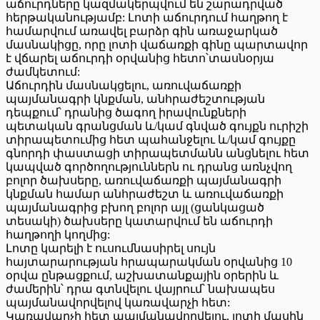
աճուրդները կազմակերպվում են շարադրված
հերթականությամբ: Լոտի աճուրդում հաղթող է
համարվում առավել բարձր գին առաջարկած
մասնակիցը, որը լոտի վաճառքի գինը պարտավոր
է վճարել աճուրդի օրվանից հետո՝տասնօրյա
ժամկետում:
Աճուրդին մասնակցելու, առուվաճառքի
պայմանագրի կնքման, անհրաժեշտության
դեպքում՝ դրանից ծագող իրավունքների
պետական գրանցման և/կամ գնված գույքն ուրիշի
տիրապետումից հետ պահանջելու և/կամ գույքը
գնորդի փաստացի տիրապետմանն անցնելու հետ
կապված գործողություններն ու դրանց առնչվող
բոլոր ծախսերը, առուվաճառքի պայմանագրի
կնքման համար անհրաժեշտ և առուվաճառքի
պայմանագրից բխող բոլոր այլ (ցանկացած
տեսակի) ծախսերը կատարվում են աճուրդի
հաղթողի կողմից:
Լոտը կարելի է ուսումնասիրել սույն
հայտարարության հրապարակման օրվանից 10
օրվա ընթացքում, աշխատանքային օրերին և
ժամերին՝ դրա գտնվելու վայրում՝ նախապես
պայմանավորվելով կառավարչի հետ:
Կառավարչի հետ պայմանավորվելու, լոտի մասին