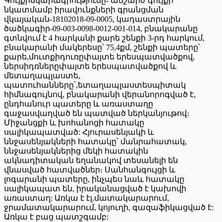
Գույքինկարագրությունը- անշարժ գույքի
նկատմամբ իրավունքների գրանցման
վկայական-18102018-09-0005, կադաստրային
ծածկագիր-09-003-0098-0012-001-014, բնակարանը
գտնվում է 4 հարկանի քարե շենքի 3-րդ հարկում,
բնակարանի մակերեսը՝ 75,4քմ, շենքի պատերը՝
քարե,մուտքիդուռըփայտե երեսպատվածքով,
ներսիդռներըփայտե երեսպատվածքով և
մետաղապլաստե,
պատուհանները՝,ետաղապլաստեսպիտակ
հիմնագույնով, բնակարանի վերանորոգված է,
ընդհանուր պատերը և առաստաղը
գաջասվաղված են պատված ներկանյութով։
Միջանցքի և խոհանոցի հատակը
սալիկապատված: Հյուրասենյակի և
ննջասենյակների հատակը՝ մանրահատակ,
ննջասենյակներից մեկի հատակին
ակնադիտական եղանակով տեսանելի են
վնասված հատվածներ։ Սանհանգույցի և
լոգարանի պատերը, ինչպես նաև հատակը
սալիկապատ են, իրականացված է կախովի
առաստաղ: Առկա է էլ.մատակարարում,
ջրամատակարարում, կոյուղի, գազաֆիկացված է:
Առկա է բաց պատշգամբ: