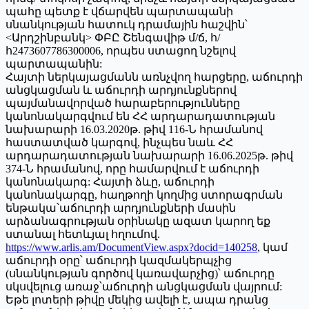
պահը պետք է վճարվեն պարտապանի
սնանկության հատուկ դրամային հաշվին՝
<Արդշինբանկ> ՓԲԸ Շենգավիթ մ/ճ, հ/
հ2473607786300006, որպես ստացող նշելով
պարտապանին:
Հայտի ներկայացմանն առնչվող հարցերը, աճուրդի
անցկացման և աճուրդի արդյունքներով
պայմանավորված հարաբերությունները
կանոնակարգվում են ՀՀ արդարադատության
նախարարի 16.03.2020թ. թիվ 116-Ն հրամանով
հաստատված կարգով, ինչպես նաև ՀՀ
արդարադատության նախարարի 16.06.2025թ. թիվ
374-Ն հրամանով, որը համարվում է աճուրդի
կանոնակարգ: Հայտի ձևը, աճուրդի
կանոնակարգը, հաղթողի կողմից ստորագրման
ենթակա՝աճուրդի արդյունքների մասին
արձանագրության օրինակը ազատ կարող եք
ստանալ հետևյալ հղումով.
https://www.arlis.am/DocumentView.aspx?docid=140258
, կամ
աճուրդի օրը՝ աճուրդի կազմակերպչից
(սնանկության գործով կառավարչից)՝ աճուրդը
սկսվելուց առաջ՝աճուրդի անցկացման վայրում:
Եթե լոտերի թիվը մեկից ավելի է, ապա դրանց