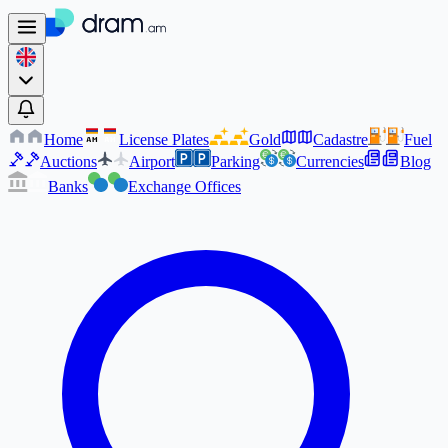
Home
License Plates
Gold
Cadastre
Fuel
AM
AM
Auctions
Airport
Parking
Currencies
Blog
Banks
Exchange Offices