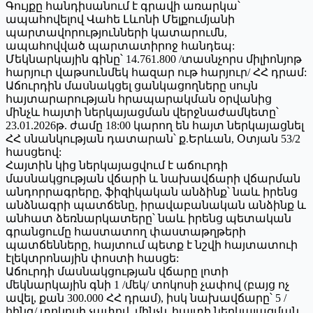
Գույքը հանդիսանում է գրավի առարկա՝
ապահովելով Վահե Լևոնի Մելքումյանի
պարտավորությունների կատարումն,
ապահովված պարտատիրոջ հանդեպ:
Մեկնարկային գինը՝ 14.761.800 /տասնչորս միլիոնյոթ
հարյուր վաթսունմեկ հազար ութ հարյուր/ ՀՀ դրամ:
Աճուրդին մասնակցել ցանկացողները սույն
հայտարարության հրապարակման օրվանից
մինչև հայտի ներկայացման վերջնաժամկետը՝
23.01.2026թ. ժամը 18:00 կարող են հայտ ներկայացնել
ՀՀ սնանկության դատարան՝ ք.Երևան, Օտյան 53/2
հասցեով:
Հայտին կից ներկայացվում է աճուրդի
մասնակցության վճարի և նախավճարի վճարման
անդորրագրերը, ֆիզիկական անձինք՝ նաև իրենց
անձնագրի պատճենը, իրավաբանական անձինք և
անհատ ձեռնարկատերը՝ նաև իրենց պետական
գրանցումը հաստատող փաստաթղթերի
պատճենները, հայտում պետք է նշվի հայտատուի
էլեկտրոնային փոստի հասցե:
Աճուրդի մասնակցության վճարը լոտի
մեկնարկային գնի 1 /մեկ/ տոկոսի չափով (բայց ոչ
ավել, քան 300.000 ՀՀ դրամ), իսկ նախավճարը՝ 5 /
հինգ/ տոկոսի չափով, մինչև հայտի ներկայացման