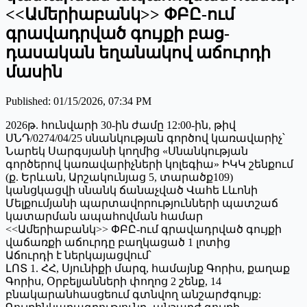
<<Ամերիաբանկ>> ՓԲԸ-ում
գրավադրված գույքի բաց-
դասական եղանակով աճուրդի
մասին
Published
:
01/15/2026, 07:34 PM
2026թ. հունվարի 30-ին ժամը 12:00-ին, թիվ
ՍՆԴ/0274/04/25 սնանկության գործով կառավարիչ՝
Նարեկ Սարգսյանի կողմից «Սնանկության
գործերով կառավարիչների կոլեգիա» ԻԿԿ շենքում
(ք. Երևան, Արշակունյաց 5, տարածք109)
կանցկացվի սնանկ ճանաչված Վահե Լևոնի
Մելքումյանի պարտավորությունների պատշաճ
կատարման ապահովման համար
<<Ամերիաբանկ>> ՓԲԸ-ում գրավադրված գույքի
վաճառքի աճուրդը բաղկացած 1 լոտից
Աճուրդի է ներկայացվում՝
ԼՈՏ 1. ՀՀ, Սյունիքի մարզ, համայնք Գորիս, քաղաք
Գորիս, Օրբելյանների փողոց 2 շենք, 14
բնակարանհասցեում գտնվող անշարժգույք: